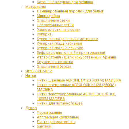
Катонные катушки для резинок
Материалы
Ламинированный поролон для белья
Микрофибра
Эластичные сетки
Неэластичные сетки
Узкие эластичные сетки
Кулирка
Кулирная гладь в пачке метражом
Кулирная гладь набивная
Кулирная гладь с лайкрой
Бифлекс однотонный и принтованный
Атлас-стрейч / Шелк искусственный Армани
Кружевные полотна
Эластичный бархат
Иглы SCHMETZ
Нитки
Нитки швейные AEROFIL №120 (400 М) MADEIRA
Нитки оверлочные AEROLOCK №125 (2500М)
MADEIRA
Нитки текстурированные AEROFLOCK № 100,
1000М MADEIRA
Нитки для потайного шва
Декор
Перья разные
Аппликации кружевные
Ленты декоративные
Бантики