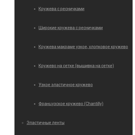
Кружева с ресничками
Широкие кружева с ресничками
Кружева макраме узкое, хлопковое кружево
Кружево на сетке (вышивка на сетке)
Узкое эластичное кружево
Французское кружево (Chantilly)
Эластичные ленты