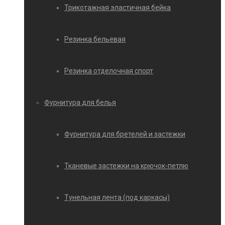
Трикотажная эластичная бейка
Резинка бельевая
Резинка отделочная спорт
Фурнитура для белья
Фурнитура для бретелей и застежки
Тканевые застежки на крючок-петлю
Тунельная лента (под каркасы)