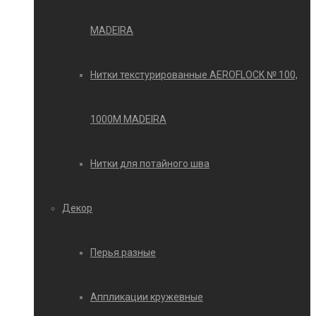
MADEIRA
Нитки текстурированные AEROFLOCK № 100,
1000М MADEIRA
Нитки для потайного шва
Декор
Перья разные
Аппликации кружевные