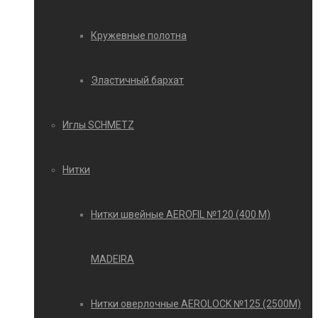
Кружевные полотна
Эластичный бархат
Иглы SCHMETZ
Нитки
Нитки швейные AEROFIL №120 (400 М)
MADEIRA
Нитки оверлочные AEROLOCK №125 (2500М)