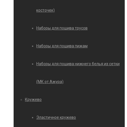
косточек)
Наборы для пошива трусов
Наборы для пошива пижам
Наборы для пошива нижнего белья из сетки
(МК от Ажура)
Кружево
Эластичное кружево