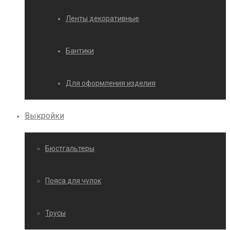
Ленты декоративные
Бантики
Для оформления изделия
Выкройки
Бюстгальтеры
Пояса для чулок
Трусы