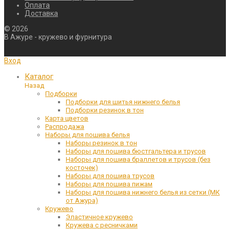
Оплата
Доставка
©
2026
В Ажуре - кружево и фурнитура
Вход
Каталог
Назад
Подборки
Подборки для шитья нижнего белья
Подборки резинок в тон
Карта цветов
Распродажа
Наборы для пошива белья
Наборы резинок в тон
Наборы для пошива бюстгальтера и трусов
Наборы для пошива браллетов и трусов (без
косточек)
Наборы для пошива трусов
Наборы для пошива пижам
Наборы для пошива нижнего белья из сетки (МК
от Ажура)
Кружево
Эластичное кружево
Кружева с ресничками