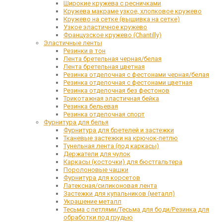
Широкие кружева с ресничками
Кружева макраме узкое, хлопковое кружево
Кружево на сетке (вышивка на сетке)
Узкое эластичное кружево
Французское кружево (Chantilly)
Эластичные ленты
Резинки в тон
Лента бретельная черная/белая
Лента бретельная цветная
Резинка отделочная с фестонами черная/белая
Резинка отделочная с фестонами цветная
Резинка отделочная без фестонов
Трикотажная эластичная бейка
Резинка бельевая
Резинка отделочная спорт
Фурнитура для белья
Фурнитура для бретелей и застежки
Тканевые застежки на крючок-петлю
Тунельная лента (под каркасы)
Держатели для чулок
Каркасы (косточки) для бюстгальтера
Поролоновые чашки
Фурнитура для корсетов
Латексная/силиконовая лента
Застежки для купальников (металл)
Украшение металл
Тесьма с петлями/Тесьма для боди/Резинка для
обработки под грудью