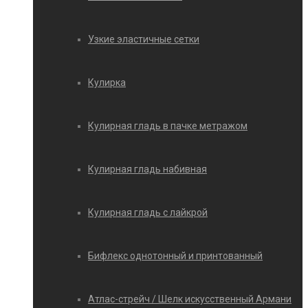
Узкие эластичные сетки
Кулирка
Кулирная гладь в пачке метражом
Кулирная гладь набивная
Кулирная гладь с лайкрой
Бифлекс однотонный и принтованный
Атлас-стрейч / Шелк искусственный Армани