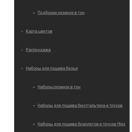
Подборки резинок в тон
Карта цветов
Распродажа
Наборы для пошива белья
Наборы резинок в тон
Наборы для пошива бюстгальтера и трусов
Наборы для пошива браллетов и трусов (без