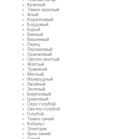
Красный
Темно-красный
Алый
Коралловый
Бордовый
Бурый
Винный
Вишневый
Перец
Персиковый
Оранжевый
Светло-желтый
Желтый
Травяной
Мятный
Изумрудный
Хвойный
Зеленый
Бирюзовый
Циановый
Серо-голубой
Светло-голубой
Голубой
Темно-синий
Кобальт
Электрик
Ярко-синий
Синий