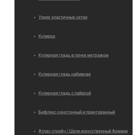
Узкие эластичные сетки
Кулирка
Кулирная гладь в пачке метражом
Кулирная гладь набивная
Кулирная гладь с лайкрой
Бифлекс однотонный и принтованный
Атлас-стрейч / Шелк искусственный Армани