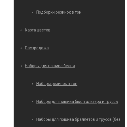
Подборки резинок в тон
Карта цветов
Распродажа
Наборы для пошива белья
Наборы резинок в тон
Наборы для пошива бюстгальтера и трусов
Наборы для пошива браллетов и трусов (без