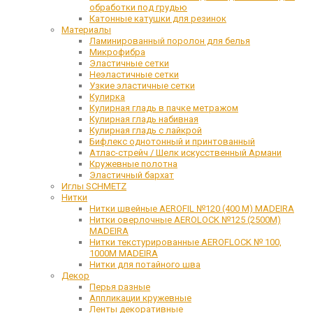
обработки под грудью
Катонные катушки для резинок
Материалы
Ламинированный поролон для белья
Микрофибра
Эластичные сетки
Неэластичные сетки
Узкие эластичные сетки
Кулирка
Кулирная гладь в пачке метражом
Кулирная гладь набивная
Кулирная гладь с лайкрой
Бифлекс однотонный и принтованный
Атлас-стрейч / Шелк искусственный Армани
Кружевные полотна
Эластичный бархат
Иглы SCHMETZ
Нитки
Нитки швейные AEROFIL №120 (400 М) MADEIRA
Нитки оверлочные AEROLOCK №125 (2500М)
MADEIRA
Нитки текстурированные AEROFLOCK № 100,
1000М MADEIRA
Нитки для потайного шва
Декор
Перья разные
Аппликации кружевные
Ленты декоративные