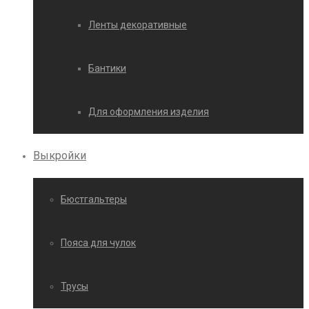
Ленты декоративные
Бантики
Для оформления изделия
Выкройки
Бюстгальтеры
Пояса для чулок
Трусы