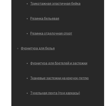
Трикотажная эластичная бейка
Резинка бельевая
Резинка отделочная спорт
Фурнитура для белья
Фурнитура для бретелей и застежки
Тканевые застежки на крючок-петлю
Тунельная лента (под каркасы)