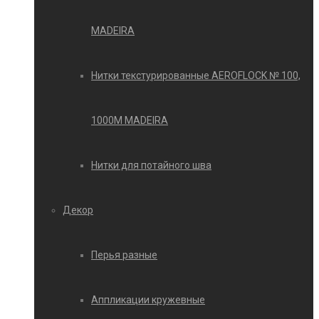
MADEIRA
Нитки текстурированные AEROFLOCK № 100,
1000М MADEIRA
Нитки для потайного шва
Декор
Перья разные
Аппликации кружевные