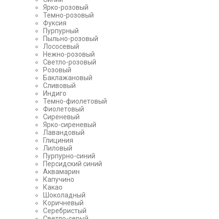
Ярко-розовый
Темно-розовый
Фуксия
Пурпурный
Пыльно-розовый
Лососевый
Нежно-розовый
Светло-розовый
Розовый
Баклажановый
Сливовый
Индиго
Темно-фиолетовый
Фиолетовый
Сиреневый
Ярко-сиреневый
Лавандовый
Глициния
Лиловый
Пурпурно-синий
Персидский синий
Аквамарин
Капучино
Какао
Шоколадный
Коричневый
Серебристый
Светло-серый