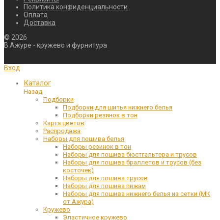
Политика конфиденциальности
Оплата
Доставка
©
2026
В Ажуре - кружево и фурнитура
Вход
Каталог
Назад
Подборки
Подборки для шитья нижнего белья
Подборки резинок в тон
Карта цветов
Распродажа
Наборы для пошива белья
Наборы резинок в тон
Наборы для пошива бюстгальтера и трусов
Наборы для пошива браллетов и трусов (без
косточек)
Наборы для пошива трусов
Наборы для пошива пижам
Наборы для пошива нижнего белья из сетки (МК
от Ажура)
Кружево
Эластичное кружево