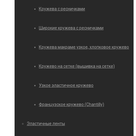
Кружева с ресничками
Широкие кружева с ресничками
Кружева макраме узкое, хлопковое кружево
Кружево на сетке (вышивка на сетке)
Узкое эластичное кружево
Французское кружево (Chantilly)
Эластичные ленты