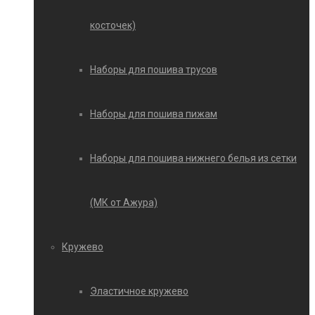
косточек)
Наборы для пошива трусов
Наборы для пошива пижам
Наборы для пошива нижнего белья из сетки
(МК от Ажура)
Кружево
Эластичное кружево