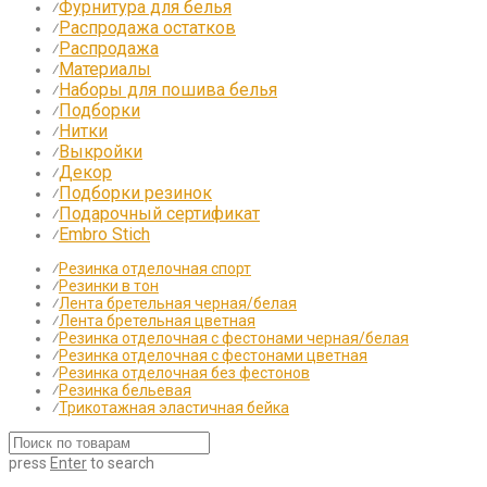
Фурнитура для белья
⁄
Распродажа остатков
⁄
Распродажа
⁄
Материалы
⁄
Наборы для пошива белья
⁄
Подборки
⁄
Нитки
⁄
Выкройки
⁄
Декор
⁄
Подборки резинок
⁄
Подарочный сертификат
⁄
Embro Stich
⁄
⁄
Резинка отделочная спорт
⁄
Резинки в тон
⁄
Лента бретельная черная/белая
⁄
Лента бретельная цветная
⁄
Резинка отделочная с фестонами черная/белая
⁄
Резинка отделочная с фестонами цветная
⁄
Резинка отделочная без фестонов
⁄
Резинка бельевая
⁄
Трикотажная эластичная бейка
press
Enter
to search