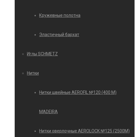
Кружевные полотна
Эластичный бархат
Иглы SCHMETZ
Нитки
Нитки швейные AEROFIL №120 (400 М)
MADEIRA
Нитки оверлочные AEROLOCK №125 (2500М)