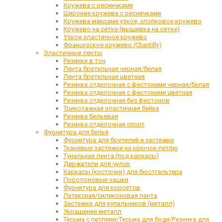
Кружева с ресничками
Широкие кружева с ресничками
Кружева макраме узкое, хлопковое кружево
Кружево на сетке (вышивка на сетке)
Узкое эластичное кружево
Французское кружево (Chantilly)
Эластичные ленты
Резинки в тон
Лента бретельная черная/белая
Лента бретельная цветная
Резинка отделочная с фестонами черная/белая
Резинка отделочная с фестонами цветная
Резинка отделочная без фестонов
Трикотажная эластичная бейка
Резинка бельевая
Резинка отделочная спорт
Фурнитура для белья
Фурнитура для бретелей и застежки
Тканевые застежки на крючок-петлю
Тунельная лента (под каркасы)
Держатели для чулок
Каркасы (косточки) для бюстгальтера
Поролоновые чашки
Фурнитура для корсетов
Латексная/силиконовая лента
Застежки для купальников (металл)
Украшение металл
Тесьма с петлями/Тесьма для боди/Резинка для