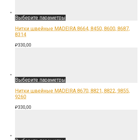
Этот
Выберите параметры
товар
имеет
Нитки швейные MADEIRA 8664, 8450, 8600, 8687,
несколько
8314
вариаций.
Опции
₽
330,00
можно
выбрать
на
странице
товара.
Этот
Выберите параметры
товар
имеет
Нитки швейные MADEIRA 8670, 8821, 8822, 9855,
несколько
9260
вариаций.
Опции
₽
330,00
можно
выбрать
на
странице
товара.
Этот