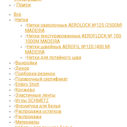
Поиск
⁄
Всё
Нитки
⁄
Нитки оверлочные AEROLOCK №125 (2500М)
⁄
MADEIRA
Нитки текстурированные AEROFLOCK № 100,
⁄
1000М MADEIRA
Нитки швейные AEROFIL №120 (400 М)
⁄
MADEIRA
Нитки для потайного шва
⁄
Выкройки
⁄
Декор
⁄
Подборки резинок
⁄
Подарочный сертификат
⁄
Embro Stich
⁄
Кружево
⁄
Эластичные ленты
⁄
Иглы SCHMETZ
⁄
Фурнитура для белья
⁄
Распродажа остатков
⁄
Распродажа
⁄
Материалы
⁄