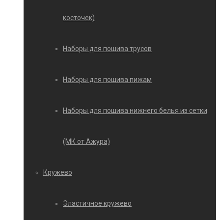
косточек)
Наборы для пошива трусов
Наборы для пошива пижам
Наборы для пошива нижнего белья из сетки
(МК от Ажура)
Кружево
Эластичное кружево