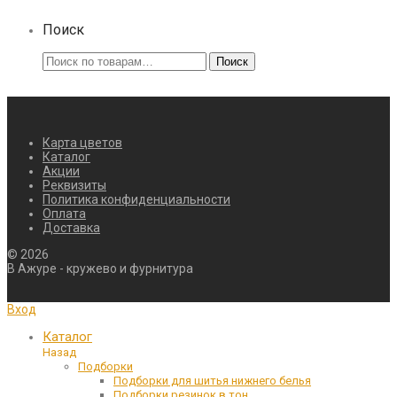
Поиск
Искать:
Поиск
Карта цветов
Каталог
Акции
Реквизиты
Политика конфиденциальности
Оплата
Доставка
©
2026
В Ажуре - кружево и фурнитура
Вход
Каталог
Назад
Подборки
Подборки для шитья нижнего белья
Подборки резинок в тон