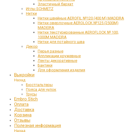
Эластичный бархат
Иглы SCHMETZ
Нитки
Нитки швейные AEROFIL №120 (400 М) MADEIRA
Нитки оверлочные AEROLOCK №125 (2500М)
MADEIRA
Нитки текстурированные AEROFLOCK № 100,
1000М MADEIRA
Нитки для потайного шва
Декор
Перья разные
Аппликации кружевные
Ленты декоративные
Бантики
Для оформления изделия
Выкройки
Назад
Бюстгальтеры
Пояса для чулок
Трусы
Embro Stich
Оплата
Доставка
Корзина
Отзывы
Полезная информация
Назад