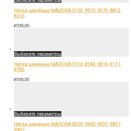
Выберите параметры
товар
имеет
Нитки швейные MADEIRA 9150, 9915, 9070, 8812,
несколько
8355
вариаций.
Опции
₽
330,00
можно
выбрать
на
странице
товара.
Этот
Выберите параметры
товар
имеет
Нитки швейные MADEIRA 9110, 8340, 9816, 9111,
несколько
8785
вариаций.
Опции
₽
330,00
можно
выбрать
на
странице
товара.
Этот
Выберите параметры
товар
имеет
Нитки швейные MADEIRA 8230, 9950, 9937, 9837,
несколько
9907