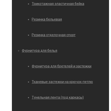
Трикотажная эластичная бейка
Резинка бельевая
Резинка отделочная спорт
Фурнитура для белья
Фурнитура для бретелей и застежки
Тканевые застежки на крючок-петлю
Тунельная лента (под каркасы)