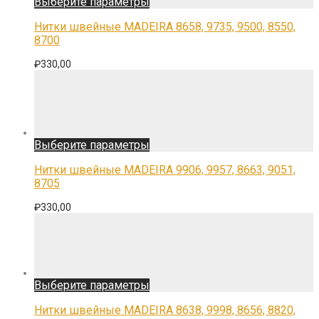
Выберите параметры
товар
имеет
Нитки швейные MADEIRA 8658, 9735, 9500, 8550,
несколько
8700
вариаций.
Опции
₽
330,00
можно
выбрать
на
странице
товара.
Этот
Выберите параметры
товар
имеет
Нитки швейные MADEIRA 9906, 9957, 8663, 9051,
несколько
8705
вариаций.
Опции
₽
330,00
можно
выбрать
на
странице
товара.
Этот
Выберите параметры
товар
имеет
Нитки швейные MADEIRA 8638, 9998, 8656, 8820,
несколько