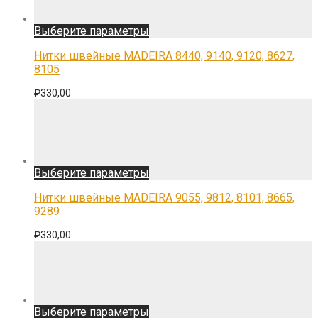
Этот
Выберите параметры
товар
имеет
Нитки швейные MADEIRA 8440, 9140, 9120, 8627,
несколько
8105
вариаций.
Опции
₽
330,00
можно
выбрать
на
странице
товара.
Этот
Выберите параметры
товар
имеет
Нитки швейные MADEIRA 9055, 9812, 8101, 8665,
несколько
9289
вариаций.
Опции
₽
330,00
можно
выбрать
на
странице
товара.
Этот
Выберите параметры