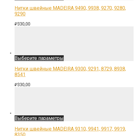
товар
имеет
Нитки швейные MADEIRA 9490, 9938, 9270, 9280,
несколько
9290
вариаций.
Опции
₽
330,00
можно
выбрать
на
странице
товара.
Этот
Выберите параметры
товар
имеет
Нитки швейные MADEIRA 9300, 9291, 8729, 8938,
несколько
8541
вариаций.
Опции
₽
330,00
можно
выбрать
на
странице
товара.
Этот
Выберите параметры
товар
имеет
Нитки швейные MADEIRA 9310, 9941, 9917, 9919,
несколько
8350