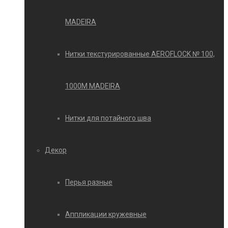
MADEIRA
Нитки текстурированные AEROFLOCK № 100,
1000М MADEIRA
Нитки для потайного шва
Декор
Перья разные
Аппликации кружевные