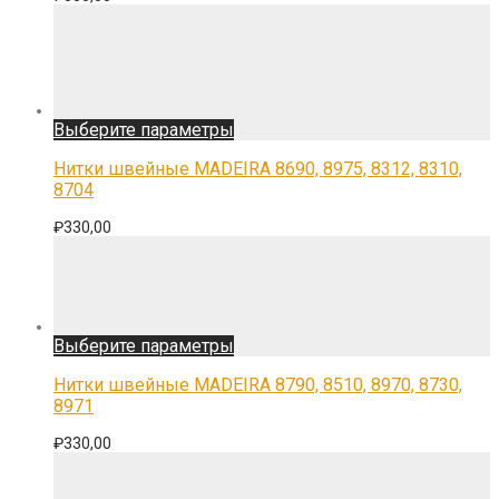
можно
выбрать
на
странице
товара.
Этот
Выберите параметры
товар
имеет
Нитки швейные MADEIRA 8690, 8975, 8312, 8310,
несколько
8704
вариаций.
Опции
₽
330,00
можно
выбрать
на
странице
товара.
Этот
Выберите параметры
товар
имеет
Нитки швейные MADEIRA 8790, 8510, 8970, 8730,
несколько
8971
вариаций.
Опции
₽
330,00
можно
выбрать
на