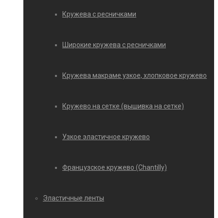
Кружева с ресничками
Широкие кружева с ресничками
Кружева макраме узкое, хлопковое кружево
Кружево на сетке (вышивка на сетке)
Узкое эластичное кружево
Французское кружево (Chantilly)
Эластичные ленты