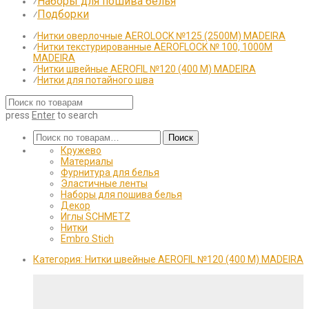
Наборы для пошива белья
⁄
Подборки
⁄
⁄
Нитки оверлочные AEROLOCK №125 (2500М) MADEIRA
⁄
Нитки текстурированные AEROFLOCK № 100, 1000М
MADEIRA
⁄
Нитки швейные AEROFIL №120 (400 М) MADEIRA
⁄
Нитки для потайного шва
press
Enter
to search
Искать:
Поиск
Кружево
Материалы
Фурнитура для белья
Эластичные ленты
Наборы для пошива белья
Декор
Иглы SCHMETZ
Нитки
Embro Stich
Категория:
Нитки швейные AEROFIL №120 (400 М) MADEIRA