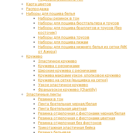
Карта цветов
Распродажа
Наборы для пошива белья
Наборы резинок в тон
Наборы для пошива бюстгальтера и трусов
Наборы для пошива браллетов и трусов (без
косточек)
Наборы для пошива трусов
Наборы для пошива пижам
Наборы для пошива нижнего белья из сетки (МК
от Ажура)
Кружево
Эластичное кружево
Кружева с ресничками
Широкие кружева с ресничками
Кружева макраме узкое, хлопковое кружево
Кружево на сетке (вышивка на сетке)
Узкое эластичное кружево
Французское кружево (Chantilly)
Эластичные ленты
Резинки в тон
Лента бретельная черная/белая
Лента бретельная цветная
Резинка отделочная с фестонами черная/белая
Резинка отделочная с фестонами цветная
Резинка отделочная без фестонов
Трикотажная эластичная бейка
Резинка бельевая