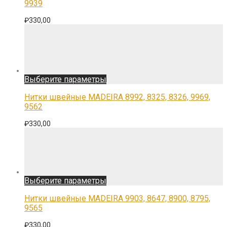
9939
вариаций.
Опции
₽
330,00
можно
выбрать
на
странице
товара.
Этот
Выберите параметры
товар
имеет
Нитки швейные MADEIRA 8992, 8325, 8326, 9969,
несколько
9562
вариаций.
Опции
₽
330,00
можно
выбрать
на
странице
товара.
Этот
Выберите параметры
товар
имеет
Нитки швейные MADEIRA 9903, 8647, 8900, 8795,
несколько
9565
вариаций.
Опции
₽
330,00