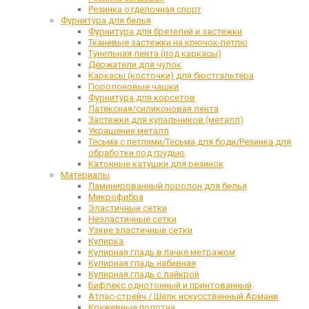
Резинка отделочная спорт
Фурнитура для белья
Фурнитура для бретелей и застежки
Тканевые застежки на крючок-петлю
Тунельная лента (под каркасы)
Держатели для чулок
Каркасы (косточки) для бюстгальтера
Поролоновые чашки
Фурнитура для корсетов
Латексная/силиконовая лента
Застежки для купальников (металл)
Украшение металл
Тесьма с петлями/Тесьма для боди/Резинка для
обработки под грудью
Катонные катушки для резинок
Материалы
Ламинированный поролон для белья
Микрофибра
Эластичные сетки
Неэластичные сетки
Узкие эластичные сетки
Кулирка
Кулирная гладь в пачке метражом
Кулирная гладь набивная
Кулирная гладь с лайкрой
Бифлекс однотонный и принтованный
Атлас-стрейч / Шелк искусственный Армани
Кружевные полотна