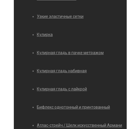
Узкие эластичные сетки
Кулирка
Кулирная гладь в пачке метражом
Кулирная гладь набивная
Кулирная гладь с лайкрой
Бифлекс однотонный и принтованный
Атлас-стрейч / Шелк искусственный Армани