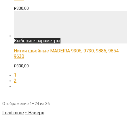
вариаций.
Опции
₽
330,00
можно
выбрать
на
странице
товара.
Этот
Выберите параметры
товар
имеет
Нитки швейные MADEIRA 9305, 9730, 9885, 9854,
несколько
9630
вариаций.
Опции
₽
330,00
можно
выбрать
1
на
2
странице
товара.
Сортировка:
Отображение 1–24 из 36
самые
Load more
↑ Наверх
недавние