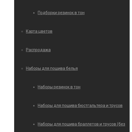
Подборки резинок в тон
Карта цветов
Распродажа
Наборы для пошива белья
Наборы резинок в тон
Наборы для пошива бюстгальтера и трусов
Наборы для пошива браллетов и трусов (без