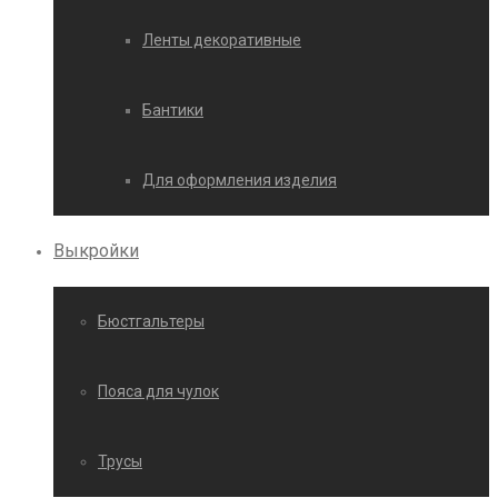
Ленты декоративные
Бантики
Для оформления изделия
Выкройки
Бюстгальтеры
Пояса для чулок
Трусы