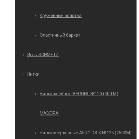
Кружевные полотна
Эластичный бархат
Иглы SCHMETZ
Нитки
Нитки швейные AEROFIL №120 (400 М)
MADEIRA
Нитки оверлочные AEROLOCK №125 (2500М)