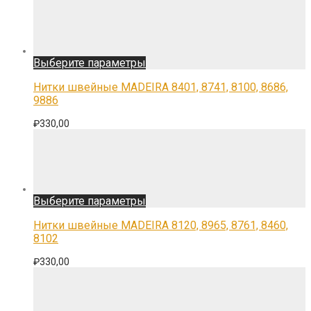
на
странице
товара.
Этот
Выберите параметры
товар
имеет
Нитки швейные MADEIRA 8401, 8741, 8100, 8686,
несколько
9886
вариаций.
Опции
₽
330,00
можно
выбрать
на
странице
товара.
Этот
Выберите параметры
товар
имеет
Нитки швейные MADEIRA 8120, 8965, 8761, 8460,
несколько
8102
вариаций.
Опции
₽
330,00
можно
выбрать
на
странице
товара.