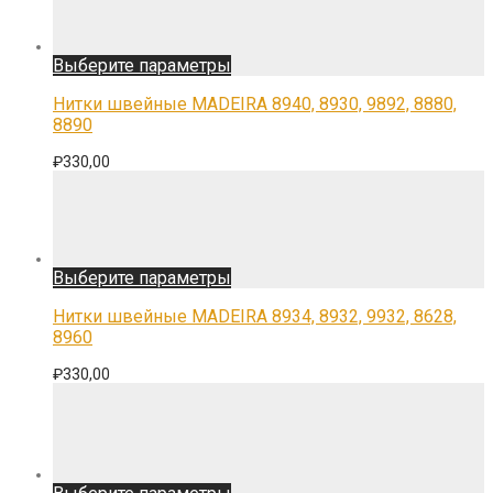
странице
товара.
Этот
Выберите параметры
товар
имеет
Нитки швейные MADEIRA 8940, 8930, 9892, 8880,
несколько
8890
вариаций.
Опции
₽
330,00
можно
выбрать
на
странице
товара.
Этот
Выберите параметры
товар
имеет
Нитки швейные MADEIRA 8934, 8932, 9932, 8628,
несколько
8960
вариаций.
Опции
₽
330,00
можно
выбрать
на
странице
товара.
Этот