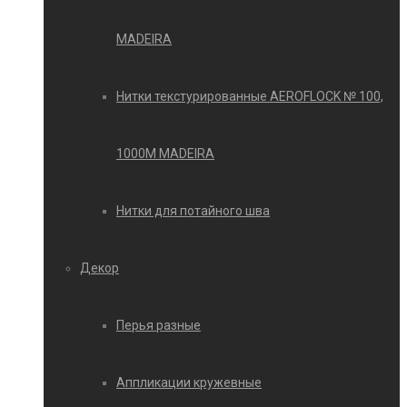
MADEIRA
Нитки текстурированные AEROFLOCK № 100,
1000М MADEIRA
Нитки для потайного шва
Декор
Перья разные
Аппликации кружевные