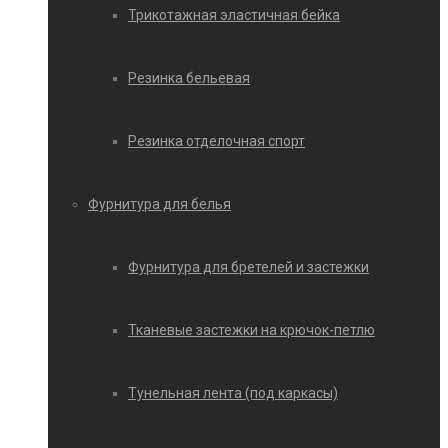
Трикотажная эластичная бейка
Резинка бельевая
Резинка отделочная спорт
Фурнитура для белья
Фурнитура для бретелей и застежки
Тканевые застежки на крючок-петлю
Тунельная лента (под каркасы)