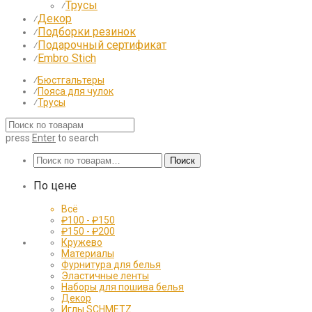
Трусы
⁄
Декор
⁄
Подборки резинок
⁄
Подарочный сертификат
⁄
Embro Stich
⁄
⁄
Бюстгальтеры
⁄
Пояса для чулок
⁄
Трусы
press
Enter
to search
Искать:
Поиск
По цене
Всё
₽
100
-
₽
150
₽
150
-
₽
200
Кружево
Материалы
Фурнитура для белья
Эластичные ленты
Наборы для пошива белья
Декор
Иглы SCHMETZ