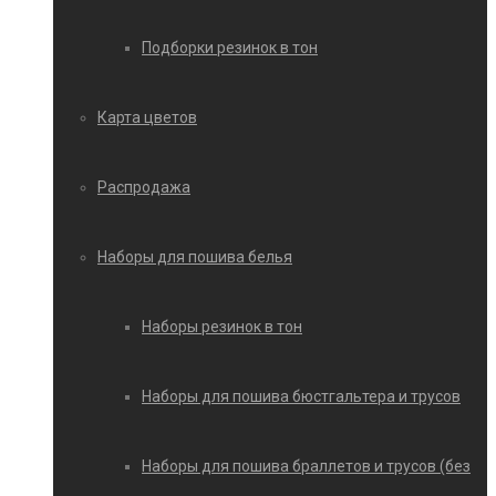
Подборки резинок в тон
Карта цветов
Распродажа
Наборы для пошива белья
Наборы резинок в тон
Наборы для пошива бюстгальтера и трусов
Наборы для пошива браллетов и трусов (без