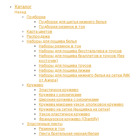
Каталог
Назад
Подборки
Подборки для шитья нижнего белья
Подборки резинок в тон
Карта цветов
Распродажа
Наборы для пошива белья
Наборы резинок в тон
Наборы для пошива бюстгальтера и трусов
Наборы для пошива браллетов и трусов (без
косточек)
Наборы для пошива трусов
Наборы для пошива пижам
Наборы для пошива нижнего белья из сетки (МК
от Ажура)
Кружево
Эластичное кружево
Кружева с ресничками
Широкие кружева с ресничками
Кружева макраме узкое, хлопковое кружево
Кружево на сетке (вышивка на сетке)
Узкое эластичное кружево
Французское кружево (Chantilly)
Эластичные ленты
Резинки в тон
Лента бретельная черная/белая