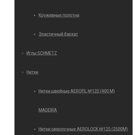
Кружевные полотна
Эластичный бархат
Иглы SCHMETZ
Нитки
Нитки швейные AEROFIL №120 (400 М)
MADEIRA
Нитки оверлочные AEROLOCK №125 (2500М)