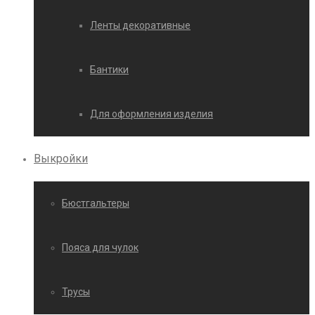
Ленты декоративные
Бантики
Для оформления изделия
Выкройки
Бюстгальтеры
Пояса для чулок
Трусы