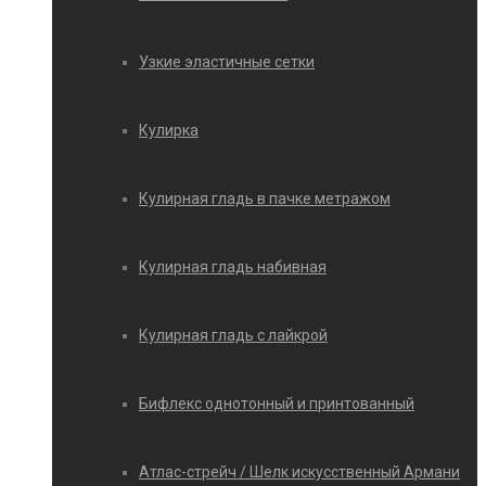
Узкие эластичные сетки
Кулирка
Кулирная гладь в пачке метражом
Кулирная гладь набивная
Кулирная гладь с лайкрой
Бифлекс однотонный и принтованный
Атлас-стрейч / Шелк искусственный Армани