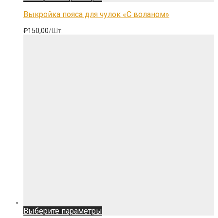
товар
имеет
Выкройка пояса для чулок «С воланом»
несколько
вариаций.
₽
150,00
/Шт.
Опции
можно
выбрать
на
странице
товара.
Этот
Выберите параметры
товар