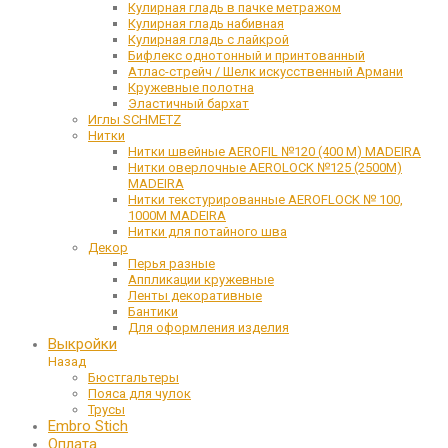
Кулирная гладь в пачке метражом
Кулирная гладь набивная
Кулирная гладь с лайкрой
Бифлекс однотонный и принтованный
Атлас-стрейч / Шелк искусственный Армани
Кружевные полотна
Эластичный бархат
Иглы SCHMETZ
Нитки
Нитки швейные AEROFIL №120 (400 М) MADEIRA
Нитки оверлочные AEROLOCK №125 (2500М)
MADEIRA
Нитки текстурированные AEROFLOCK № 100,
1000М MADEIRA
Нитки для потайного шва
Декор
Перья разные
Аппликации кружевные
Ленты декоративные
Бантики
Для оформления изделия
Выкройки
Назад
Бюстгальтеры
Пояса для чулок
Трусы
Embro Stich
Оплата