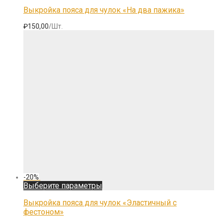
имеет
Выкройка пояса для чулок «На два пажика»
несколько
вариаций.
₽
150,00
/Шт.
Опции
можно
выбрать
на
странице
товара.
-
20
%
Этот
Выберите параметры
товар
имеет
Выкройка пояса для чулок «Эластичный с
несколько
фестоном»
вариаций.