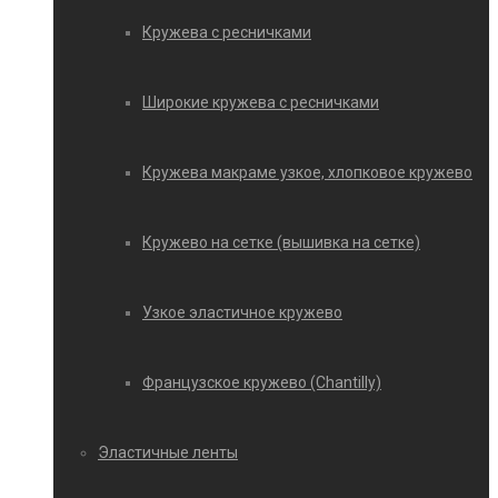
Кружева с ресничками
Широкие кружева с ресничками
Кружева макраме узкое, хлопковое кружево
Кружево на сетке (вышивка на сетке)
Узкое эластичное кружево
Французское кружево (Chantilly)
Эластичные ленты