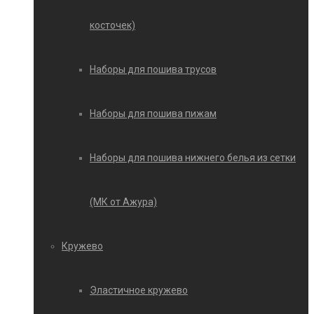
косточек)
Наборы для пошива трусов
Наборы для пошива пижам
Наборы для пошива нижнего белья из сетки
(МК от Ажура)
Кружево
Эластичное кружево