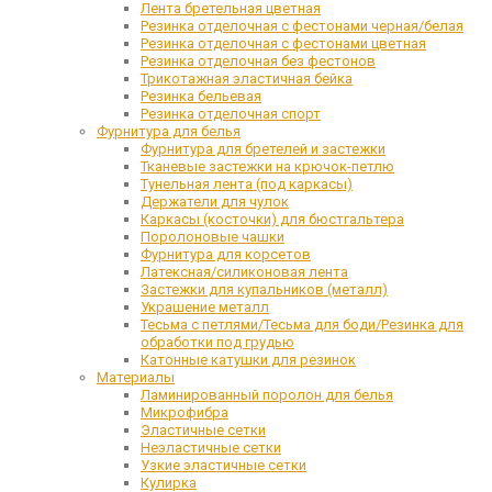
Лента бретельная цветная
Резинка отделочная с фестонами черная/белая
Резинка отделочная с фестонами цветная
Резинка отделочная без фестонов
Трикотажная эластичная бейка
Резинка бельевая
Резинка отделочная спорт
Фурнитура для белья
Фурнитура для бретелей и застежки
Тканевые застежки на крючок-петлю
Тунельная лента (под каркасы)
Держатели для чулок
Каркасы (косточки) для бюстгальтера
Поролоновые чашки
Фурнитура для корсетов
Латексная/силиконовая лента
Застежки для купальников (металл)
Украшение металл
Тесьма с петлями/Тесьма для боди/Резинка для
обработки под грудью
Катонные катушки для резинок
Материалы
Ламинированный поролон для белья
Микрофибра
Эластичные сетки
Неэластичные сетки
Узкие эластичные сетки
Кулирка