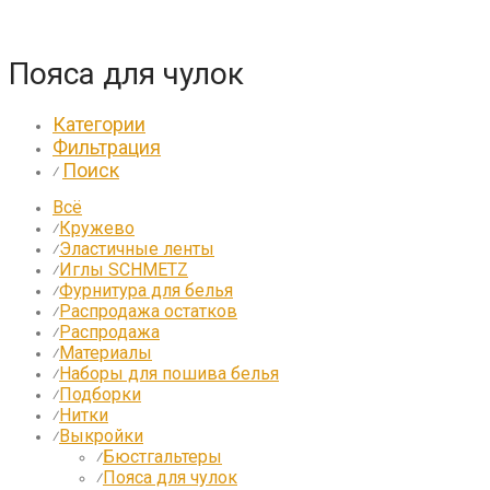
Пояса для чулок
Категории
Фильтрация
Поиск
⁄
Всё
Кружево
⁄
Эластичные ленты
⁄
Иглы SCHMETZ
⁄
Фурнитура для белья
⁄
Распродажа остатков
⁄
Распродажа
⁄
Материалы
⁄
Наборы для пошива белья
⁄
Подборки
⁄
Нитки
⁄
Выкройки
⁄
Бюстгальтеры
⁄
Пояса для чулок
⁄