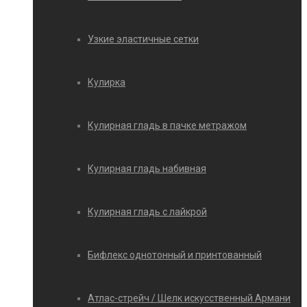
Узкие эластичные сетки
Кулирка
Кулирная гладь в пачке метражом
Кулирная гладь набивная
Кулирная гладь с лайкрой
Бифлекс однотонный и принтованный
Атлас-стрейч / Шелк искусственный Армани