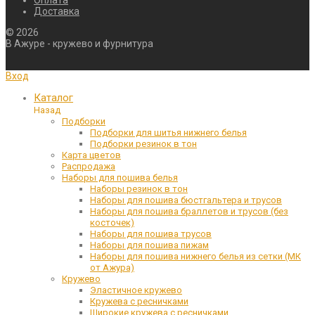
Доставка
©
2026
В Ажуре - кружево и фурнитура
Вход
Каталог
Назад
Подборки
Подборки для шитья нижнего белья
Подборки резинок в тон
Карта цветов
Распродажа
Наборы для пошива белья
Наборы резинок в тон
Наборы для пошива бюстгальтера и трусов
Наборы для пошива браллетов и трусов (без
косточек)
Наборы для пошива трусов
Наборы для пошива пижам
Наборы для пошива нижнего белья из сетки (МК
от Ажура)
Кружево
Эластичное кружево
Кружева с ресничками
Широкие кружева с ресничками