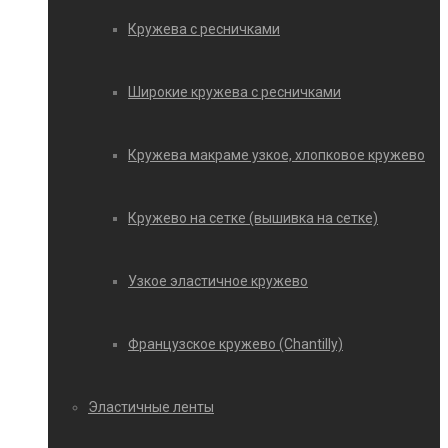
Кружева с ресничками
Широкие кружева с ресничками
Кружева макраме узкое, хлопковое кружево
Кружево на сетке (вышивка на сетке)
Узкое эластичное кружево
Французское кружево (Chantilly)
Эластичные ленты