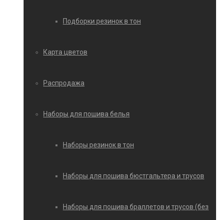
Подборки резинок в тон
Карта цветов
Распродажа
Наборы для пошива белья
Наборы резинок в тон
Наборы для пошива бюстгальтера и трусов
Наборы для пошива браллетов и трусов (без