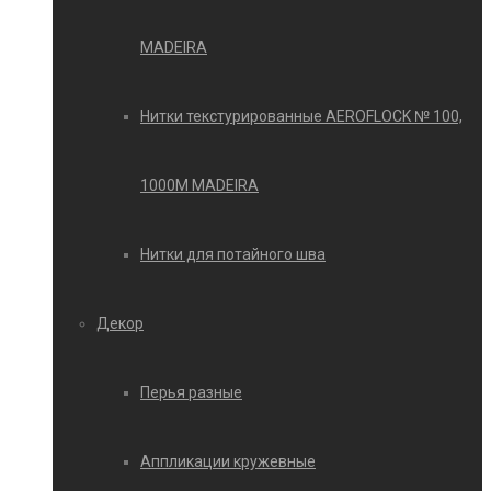
MADEIRA
Нитки текстурированные AEROFLOCK № 100,
1000М MADEIRA
Нитки для потайного шва
Декор
Перья разные
Аппликации кружевные