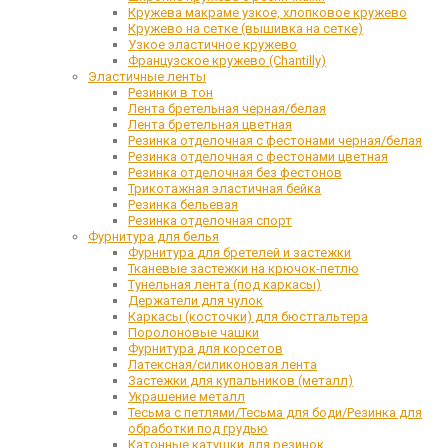
Кружева макраме узкое, хлопковое кружево
Кружево на сетке (вышивка на сетке)
Узкое эластичное кружево
Французское кружево (Chantilly)
Эластичные ленты
Резинки в тон
Лента бретельная черная/белая
Лента бретельная цветная
Резинка отделочная с фестонами черная/белая
Резинка отделочная с фестонами цветная
Резинка отделочная без фестонов
Трикотажная эластичная бейка
Резинка бельевая
Резинка отделочная спорт
Фурнитура для белья
Фурнитура для бретелей и застежки
Тканевые застежки на крючок-петлю
Тунельная лента (под каркасы)
Держатели для чулок
Каркасы (косточки) для бюстгальтера
Поролоновые чашки
Фурнитура для корсетов
Латексная/силиконовая лента
Застежки для купальников (металл)
Украшение металл
Тесьма с петлями/Тесьма для боди/Резинка для
обработки под грудью
Катонные катушки для резинок