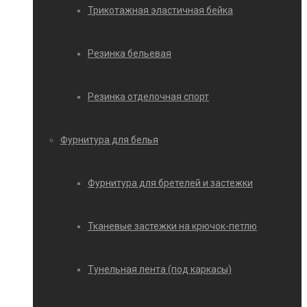
Трикотажная эластичная бейка
Резинка бельевая
Резинка отделочная спорт
Фурнитура для белья
Фурнитура для бретелей и застежки
Тканевые застежки на крючок-петлю
Тунельная лента (под каркасы)