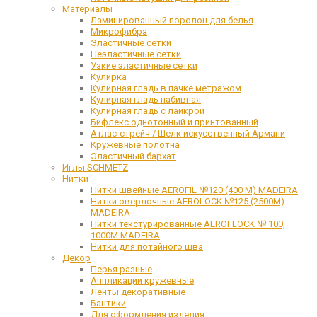
Материалы
Ламинированный поролон для белья
Микрофибра
Эластичные сетки
Неэластичные сетки
Узкие эластичные сетки
Кулирка
Кулирная гладь в пачке метражом
Кулирная гладь набивная
Кулирная гладь с лайкрой
Бифлекс однотонный и принтованный
Атлас-стрейч / Шелк искусственный Армани
Кружевные полотна
Эластичный бархат
Иглы SCHMETZ
Нитки
Нитки швейные AEROFIL №120 (400 М) MADEIRA
Нитки оверлочные AEROLOCK №125 (2500М)
MADEIRA
Нитки текстурированные AEROFLOCK № 100,
1000М MADEIRA
Нитки для потайного шва
Декор
Перья разные
Аппликации кружевные
Ленты декоративные
Бантики
Для оформления изделия