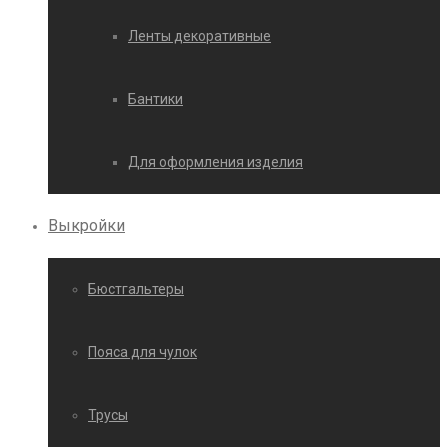
Ленты декоративные
Бантики
Для оформления изделия
Выкройки
Бюстгальтеры
Пояса для чулок
Трусы