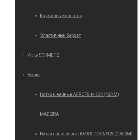
Кружевные полотна
Эластичный бархат
Иглы SCHMETZ
Нитки
Нитки швейные AEROFIL №120 (400 М)
MADEIRA
Нитки оверлочные AEROLOCK №125 (2500М)