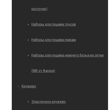
косточек)
Наборы для пошива трусов
Наборы для пошива пижам
Наборы для пошива нижнего белья из сетки
(МК от Ажура)
Кружево
Эластичное кружево