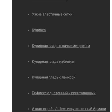
Узкие эластичные сетки
Кулирка
Кулирная гладь в пачке метражом
Кулирная гладь набивная
Кулирная гладь с лайкрой
Бифлекс однотонный и принтованный
Атлас-стрейч / Шелк искусственный Армани