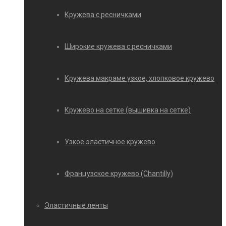
Кружева с ресничками
Широкие кружева с ресничками
Кружева макраме узкое, хлопковое кружево
Кружево на сетке (вышивка на сетке)
Узкое эластичное кружево
Французское кружево (Chantilly)
Эластичные ленты