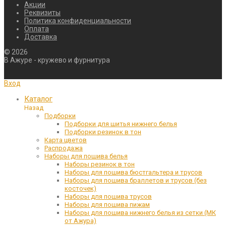
Акции
Реквизиты
Политика конфиденциальности
Оплата
Доставка
©
2026
В Ажуре - кружево и фурнитура
Вход
Каталог
Назад
Подборки
Подборки для шитья нижнего белья
Подборки резинок в тон
Карта цветов
Распродажа
Наборы для пошива белья
Наборы резинок в тон
Наборы для пошива бюстгальтера и трусов
Наборы для пошива браллетов и трусов (без
косточек)
Наборы для пошива трусов
Наборы для пошива пижам
Наборы для пошива нижнего белья из сетки (МК
от Ажура)