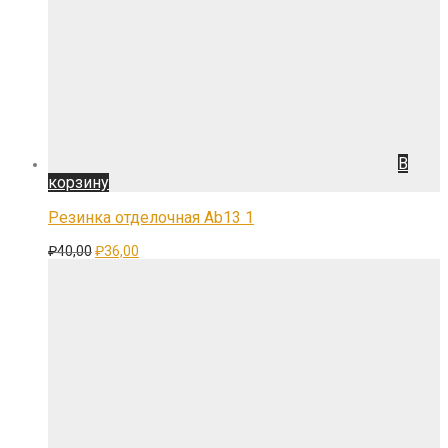
В
корзину
Резинка отделочная Ab13 1
Первоначальная
Текущая
₽
40,00
₽
36,00
цена
цена:
составляла
₽36,00.
₽40,00.