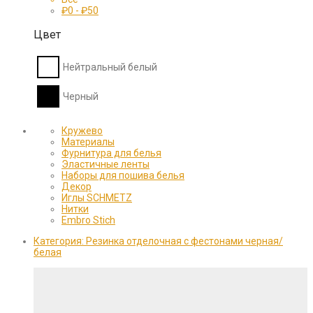
₽
0
-
₽
50
Цвет
Нейтральный белый
Черный
Кружево
Материалы
Фурнитура для белья
Эластичные ленты
Наборы для пошива белья
Декор
Иглы SCHMETZ
Нитки
Embro Stich
Категория:
Резинка отделочная с фестонами черная/
белая