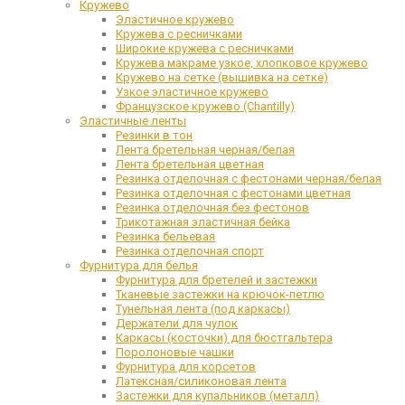
Кружево
Эластичное кружево
Кружева с ресничками
Широкие кружева с ресничками
Кружева макраме узкое, хлопковое кружево
Кружево на сетке (вышивка на сетке)
Узкое эластичное кружево
Французское кружево (Chantilly)
Эластичные ленты
Резинки в тон
Лента бретельная черная/белая
Лента бретельная цветная
Резинка отделочная с фестонами черная/белая
Резинка отделочная с фестонами цветная
Резинка отделочная без фестонов
Трикотажная эластичная бейка
Резинка бельевая
Резинка отделочная спорт
Фурнитура для белья
Фурнитура для бретелей и застежки
Тканевые застежки на крючок-петлю
Тунельная лента (под каркасы)
Держатели для чулок
Каркасы (косточки) для бюстгальтера
Поролоновые чашки
Фурнитура для корсетов
Латексная/силиконовая лента
Застежки для купальников (металл)