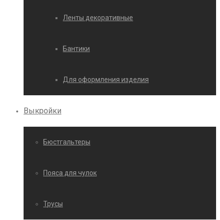
Ленты декоративные
Бантики
Для оформления изделия
Выкройки
Бюстгальтеры
Пояса для чулок
Трусы