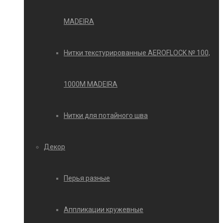
MADEIRA
Нитки текстурированные AEROFLOCK № 100,
1000М MADEIRA
Нитки для потайного шва
Декор
Перья разные
Аппликации кружевные