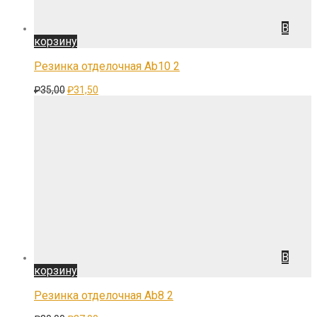
В
корзину
Резинка отделочная Ab10 2
Первоначальная
Текущая
₽
35,00
₽
31,50
цена
цена:
составляла
₽31,50.
₽35,00.
В
корзину
Резинка отделочная Ab8 2