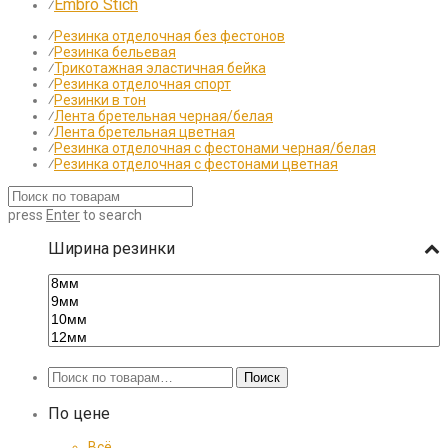
Embro Stich
⁄
⁄
Резинка отделочная без фестонов
⁄
Резинка бельевая
⁄
Трикотажная эластичная бейка
⁄
Резинка отделочная спорт
⁄
Резинки в тон
⁄
Лента бретельная черная/белая
⁄
Лента бретельная цветная
⁄
Резинка отделочная с фестонами черная/белая
⁄
Резинка отделочная с фестонами цветная
press
Enter
to search
Ширина резинки
Искать:
Поиск
По цене
Всё