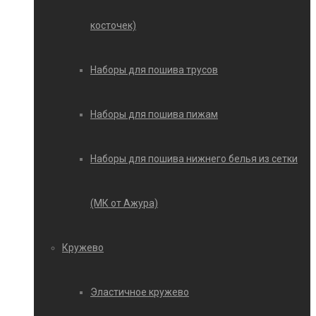
косточек)
Наборы для пошива трусов
Наборы для пошива пижам
Наборы для пошива нижнего белья из сетки
(МК от Ажура)
Кружево
Эластичное кружево