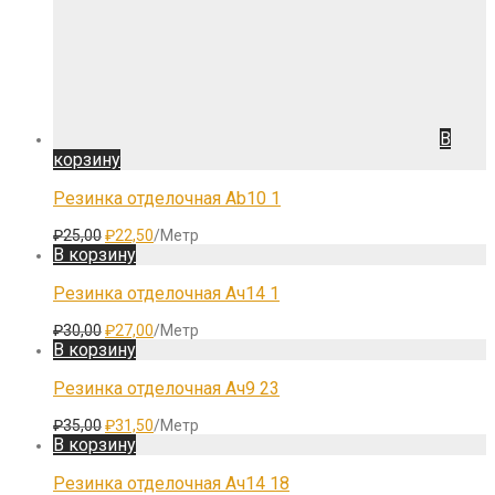
В
корзину
Резинка отделочная Ab10 1
Первоначальная
Текущая
₽
25,00
₽
22,50
/Метр
цена
цена:
В корзину
составляла
₽22,50.
₽25,00.
Резинка отделочная Aч14 1
Первоначальная
Текущая
₽
30,00
₽
27,00
/Метр
цена
цена:
В корзину
составляла
₽27,00.
₽30,00.
Резинка отделочная Aч9 23
Первоначальная
Текущая
₽
35,00
₽
31,50
/Метр
цена
цена:
В корзину
составляла
₽31,50.
₽35,00.
Резинка отделочная Aч14 18