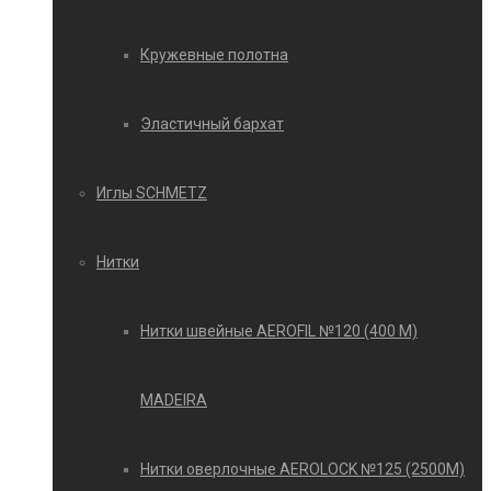
Кружевные полотна
Эластичный бархат
Иглы SCHMETZ
Нитки
Нитки швейные AEROFIL №120 (400 М)
MADEIRA
Нитки оверлочные AEROLOCK №125 (2500М)