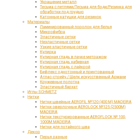
Украшение металл
Тесьма с петлями/Тесьма для боди/Резинка для
обработки под грудью
Катонные катушки для резинок
Материалы
Ламинированный поролон для белья
Микрофибра
Эластичные сетки
Неэластичные сетки
Узкие эластичные сетки
Кулирка
Кулирная гладь в пачке метражом
Кулирная гладь набивная
Кулирная гладь с лайкрой
Бифлекс однотонный и принтованный
Атлас-стрейч / Шелк искусственный Армани
Кружевные полотна
Эластичный бархат
Иглы SCHMETZ
Нитки
Нитки швейные AEROFIL №120 (400 М) MADEIRA
Нитки оверлочные AEROLOCK №125 (2500М)
MADEIRA
Нитки текстурированные AEROFLOCK № 100,
1000М MADEIRA
Нитки для потайного шва
Декор
Перья разные