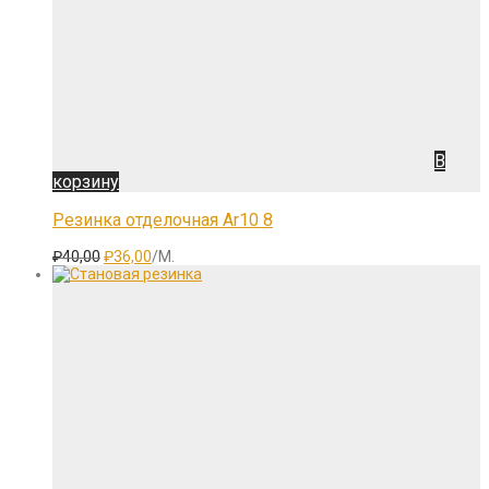
В
корзину
Резинка отделочная Ar10 8
Первоначальная
Текущая
₽
40,00
₽
36,00
/М.
цена
цена:
составляла
₽36,00.
₽40,00.