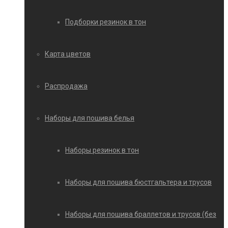
Подборки резинок в тон
Карта цветов
Распродажа
Наборы для пошива белья
Наборы резинок в тон
Наборы для пошива бюстгальтера и трусов
Наборы для пошива браллетов и трусов (без