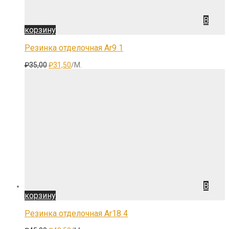
В
корзину
Резинка отделочная Ar9 1
Первоначальная
Текущая
₽
35,00
₽
31,50
/М.
цена
цена:
составляла
₽31,50.
₽35,00.
В
корзину
Резинка отделочная Ar18 4