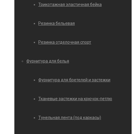
Трикотажная эластичная бейка
Резинка бельевая
Резинка отделочная спорт
Фурнитура для белья
Фурнитура для бретелей и застежки
Тканевые застежки на крючок-петлю
Тунельная лента (под каркасы)