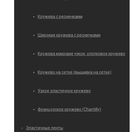
Кружева с ресничками
Широкие кружева с ресничками
Кружева макраме узкое, хлопковое кружево
Кружево на сетке (вышивка на сетке)
Узкое эластичное кружево
Французское кружево (Chantilly)
Эластичные ленты