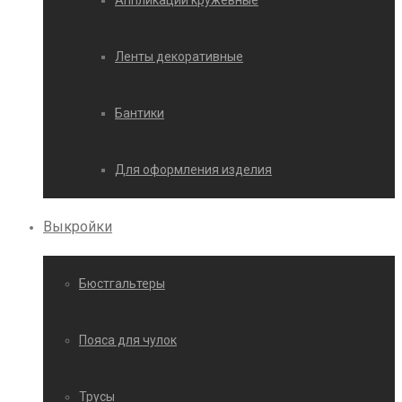
Аппликации кружевные
Ленты декоративные
Бантики
Для оформления изделия
Выкройки
Бюстгальтеры
Пояса для чулок
Трусы