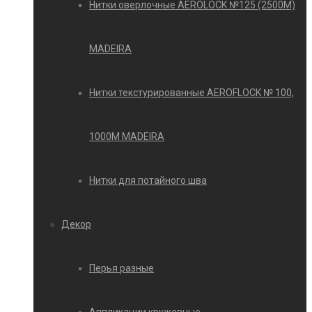
Нитки оверлочные AEROLOCK №125 (2500М)
MADEIRA
Нитки текстурированные AEROFLOCK № 100,
1000М MADEIRA
Нитки для потайного шва
Декор
Перья разные