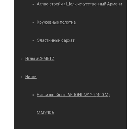
Атлас-стрейч / Шелк искусственный Армани
Кружевные полотна
Эластичный бархат
Иглы SCHMETZ
Нитки
Нитки швейные AEROFIL №120 (400 М)
MADEIRA