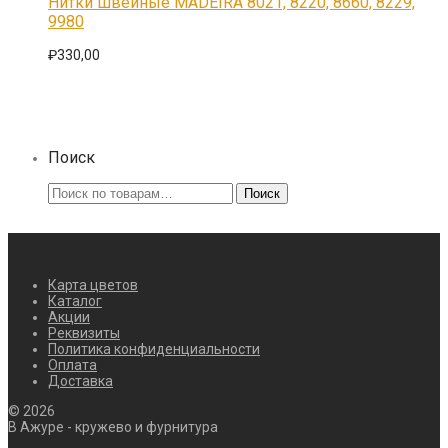
Нитки швейные MADEIRA 8021, 8220, 8660, 8229,
несколько
9980
вариаций.
Опции
₽
330,00
можно
выбрать
на
странице
товара.
Поиск
Искать:
Поиск
Карта цветов
Каталог
Акции
Реквизиты
Политика конфиденциальности
Оплата
Доставка
©
2026
В Ажуре - кружево и фурнитура