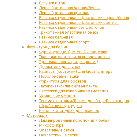
Резинки в тон
Лента бретельная черная/белая
Лента бретельная цветная
Резинка отделочная с фестонами черная/белая
Резинка отделочная с фестонами цветная
Резинка отделочная без фестонов
Трикотажная эластичная бейка
Резинка бельевая
Резинка отделочная спорт
Фурнитура для белья
Фурнитура для бретелей и застежки
Тканевые застежки на крючок-петлю
Тунельная лента (под каркасы)
Держатели для чулок
Каркасы (косточки) для бюстгальтера
Поролоновые чашки
Фурнитура для корсетов
Латексная/силиконовая лента
Застежки для купальников (металл)
Украшение металл
Тесьма с петлями/Тесьма для боди/Резинка для
обработки под грудью
Катонные катушки для резинок
Материалы
Ламинированный поролон для белья
Микрофибра
Эластичные сетки
Неэластичные сетки