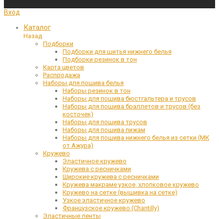
Вход
Каталог
Назад
Подборки
Подборки для шитья нижнего белья
Подборки резинок в тон
Карта цветов
Распродажа
Наборы для пошива белья
Наборы резинок в тон
Наборы для пошива бюстгальтера и трусов
Наборы для пошива браллетов и трусов (без
косточек)
Наборы для пошива трусов
Наборы для пошива пижам
Наборы для пошива нижнего белья из сетки (МК
от Ажура)
Кружево
Эластичное кружево
Кружева с ресничками
Широкие кружева с ресничками
Кружева макраме узкое, хлопковое кружево
Кружево на сетке (вышивка на сетке)
Узкое эластичное кружево
Французское кружево (Chantilly)
Эластичные ленты