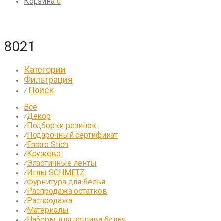
Корзина
0
8021
Категории
Фильтрация
Поиск
⁄
Всё
Декор
⁄
Подборки резинок
⁄
Подарочный сертификат
⁄
Embro Stich
⁄
Кружево
⁄
Эластичные ленты
⁄
Иглы SCHMETZ
⁄
Фурнитура для белья
⁄
Распродажа остатков
⁄
Распродажа
⁄
Материалы
⁄
Наборы для пошива белья
⁄