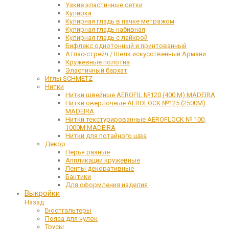
Узкие эластичные сетки
Кулирка
Кулирная гладь в пачке метражом
Кулирная гладь набивная
Кулирная гладь с лайкрой
Бифлекс однотонный и принтованный
Атлас-стрейч / Шелк искусственный Армани
Кружевные полотна
Эластичный бархат
Иглы SCHMETZ
Нитки
Нитки швейные AEROFIL №120 (400 М) MADEIRA
Нитки оверлочные AEROLOCK №125 (2500М)
MADEIRA
Нитки текстурированные AEROFLOCK № 100,
1000М MADEIRA
Нитки для потайного шва
Декор
Перья разные
Аппликации кружевные
Ленты декоративные
Бантики
Для оформления изделия
Выкройки
Назад
Бюстгальтеры
Пояса для чулок
Трусы