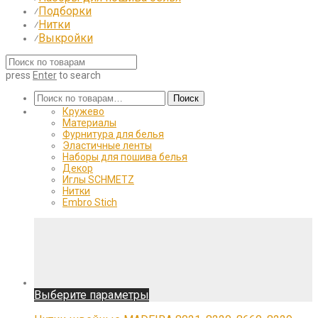
Подборки
⁄
Нитки
⁄
Выкройки
⁄
press
Enter
to search
Искать:
Поиск
Кружево
Материалы
Фурнитура для белья
Эластичные ленты
Наборы для пошива белья
Декор
Иглы SCHMETZ
Нитки
Embro Stich
Этот
Выберите параметры
товар
имеет