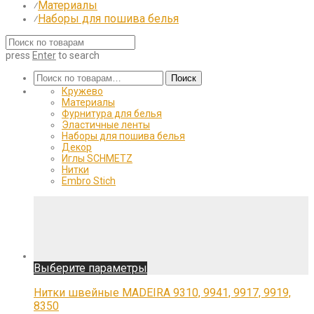
Материалы
⁄
Наборы для пошива белья
⁄
press
Enter
to search
Искать:
Поиск
Кружево
Материалы
Фурнитура для белья
Эластичные ленты
Наборы для пошива белья
Декор
Иглы SCHMETZ
Нитки
Embro Stich
Этот
Выберите параметры
товар
имеет
Нитки швейные MADEIRA 9310, 9941, 9917, 9919,
несколько
8350
вариаций.