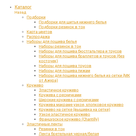
Каталог
Назад
Подборки
Подборки для шитья нижнего белья
Подборки резинок в тон
Карта цветов
Распродажа
Наборы для пошива белья
Наборы резинок в тон
Наборы для пошива бюстгальтера и трусов
Наборы для пошива браллетов и трусов (без
косточек)
Наборы для пошива трусов
Наборы для пошива пижам
Наборы для пошива нижнего белья из сетки (МК
от Ажура)
Кружево
Эластичное кружево
Кружева с ресничками
Широкие кружева с ресничками
Кружева макраме узкое, хлопковое кружево
Кружево на сетке (вышивка на сетке)
Узкое эластичное кружево
Французское кружево (Chantilly)
Эластичные ленты
Резинки в тон
Лента бретельная черная/белая