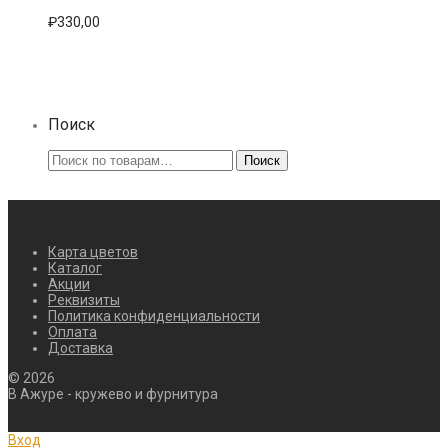
Опции
₽
330,00
можно
выбрать
на
странице
товара.
Поиск
Искать:
Поиск
Карта цветов
Каталог
Акции
Реквизиты
Политика конфиденциальности
Оплата
Доставка
©
2026
В Ажуре - кружево и фурнитура
Вход