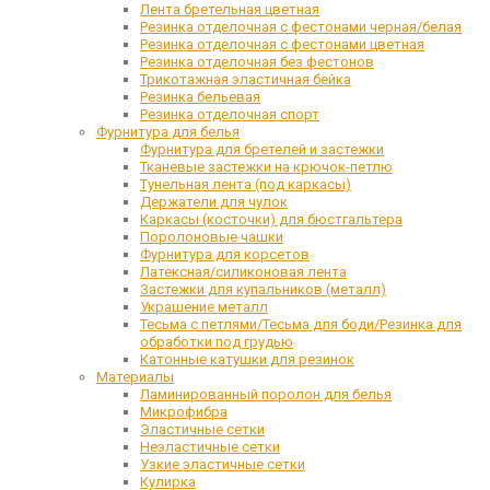
Лента бретельная цветная
Резинка отделочная с фестонами черная/белая
Резинка отделочная с фестонами цветная
Резинка отделочная без фестонов
Трикотажная эластичная бейка
Резинка бельевая
Резинка отделочная спорт
Фурнитура для белья
Фурнитура для бретелей и застежки
Тканевые застежки на крючок-петлю
Тунельная лента (под каркасы)
Держатели для чулок
Каркасы (косточки) для бюстгальтера
Поролоновые чашки
Фурнитура для корсетов
Латексная/силиконовая лента
Застежки для купальников (металл)
Украшение металл
Тесьма с петлями/Тесьма для боди/Резинка для
обработки под грудью
Катонные катушки для резинок
Материалы
Ламинированный поролон для белья
Микрофибра
Эластичные сетки
Неэластичные сетки
Узкие эластичные сетки
Кулирка