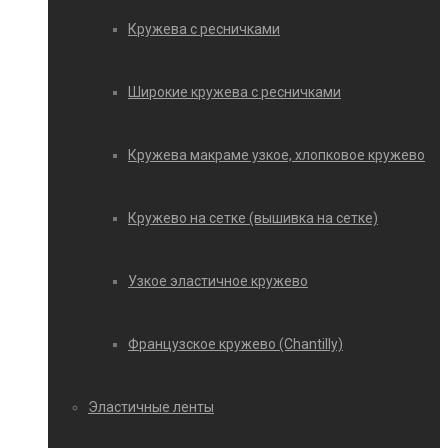
Кружева с ресничками
Широкие кружева с ресничками
Кружева макраме узкое, хлопковое кружево
Кружево на сетке (вышивка на сетке)
Узкое эластичное кружево
Французское кружево (Chantilly)
Эластичные ленты