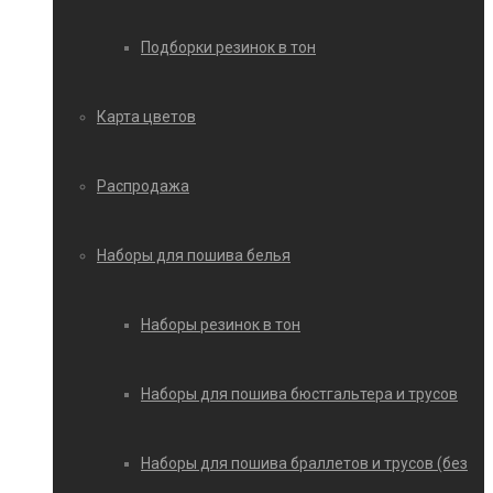
Подборки резинок в тон
Карта цветов
Распродажа
Наборы для пошива белья
Наборы резинок в тон
Наборы для пошива бюстгальтера и трусов
Наборы для пошива браллетов и трусов (без