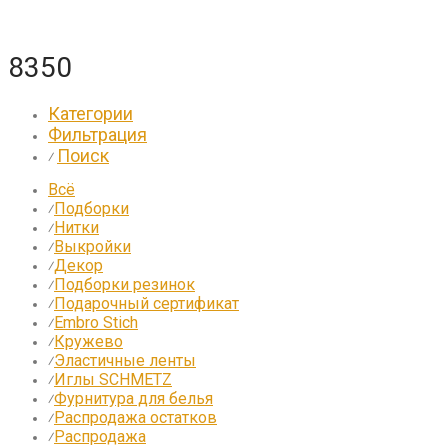
8350
Категории
Фильтрация
Поиск
⁄
Всё
Подборки
⁄
Нитки
⁄
Выкройки
⁄
Декор
⁄
Подборки резинок
⁄
Подарочный сертификат
⁄
Embro Stich
⁄
Кружево
⁄
Эластичные ленты
⁄
Иглы SCHMETZ
⁄
Фурнитура для белья
⁄
Распродажа остатков
⁄
Распродажа
⁄