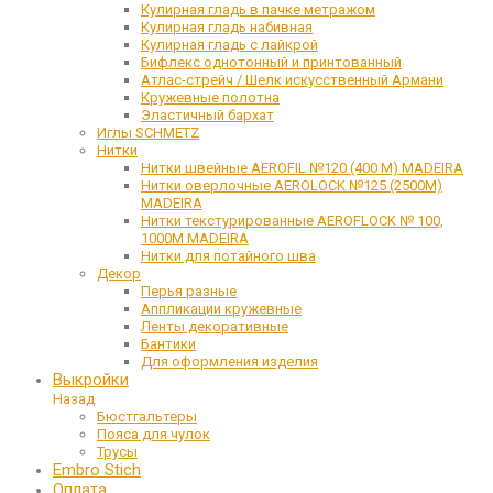
Кулирная гладь в пачке метражом
Кулирная гладь набивная
Кулирная гладь с лайкрой
Бифлекс однотонный и принтованный
Атлас-стрейч / Шелк искусственный Армани
Кружевные полотна
Эластичный бархат
Иглы SCHMETZ
Нитки
Нитки швейные AEROFIL №120 (400 М) MADEIRA
Нитки оверлочные AEROLOCK №125 (2500М)
MADEIRA
Нитки текстурированные AEROFLOCK № 100,
1000М MADEIRA
Нитки для потайного шва
Декор
Перья разные
Аппликации кружевные
Ленты декоративные
Бантики
Для оформления изделия
Выкройки
Назад
Бюстгальтеры
Пояса для чулок
Трусы
Embro Stich
Оплата