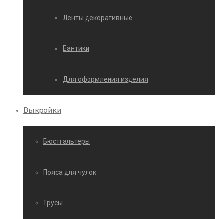
Ленты декоративные
Бантики
Для оформления изделия
Выкройки
Бюстгальтеры
Пояса для чулок
Трусы