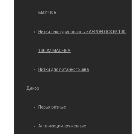
MADEIRA
Нитки текстурированные AEROFLOCK № 100,
1000М MADEIRA
Нитки для потайного шва
Декор
Перья разные
Аппликации кружевные