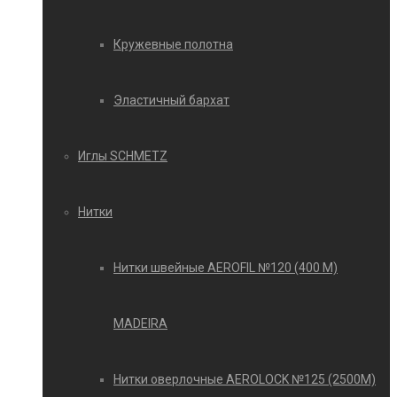
Кружевные полотна
Эластичный бархат
Иглы SCHMETZ
Нитки
Нитки швейные AEROFIL №120 (400 М)
MADEIRA
Нитки оверлочные AEROLOCK №125 (2500М)