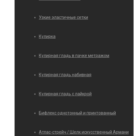
Узкие эластичные сетки
Кулирка
Кулирная гладь в пачке метражом
Кулирная гладь набивная
Кулирная гладь с лайкрой
Бифлекс однотонный и принтованный
Атлас-стрейч / Шелк искусственный Армани