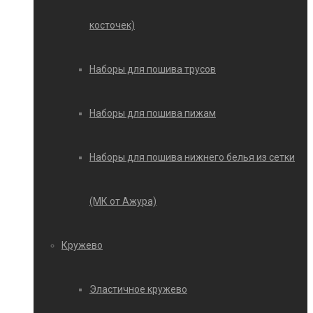
косточек)
Наборы для пошива трусов
Наборы для пошива пижам
Наборы для пошива нижнего белья из сетки
(МК от Ажура)
Кружево
Эластичное кружево