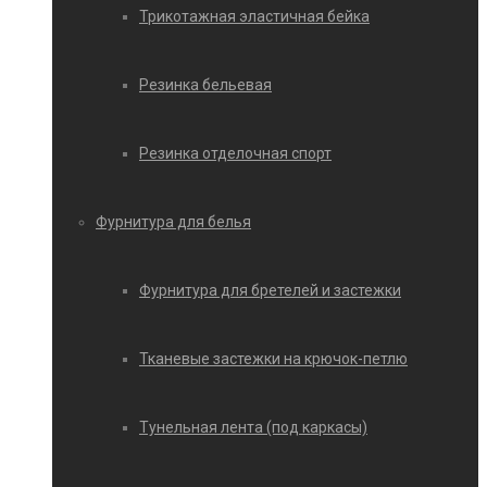
Трикотажная эластичная бейка
Резинка бельевая
Резинка отделочная спорт
Фурнитура для белья
Фурнитура для бретелей и застежки
Тканевые застежки на крючок-петлю
Тунельная лента (под каркасы)