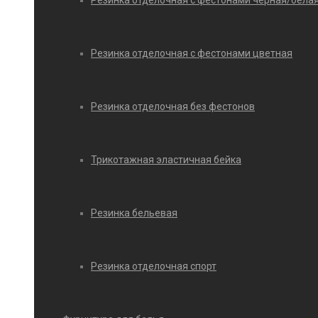
Резинка отделочная с фестонами черная/бела
Резинка отделочная с фестонами цветная
Резинка отделочная без фестонов
Трикотажная эластичная бейка
Резинка бельевая
Резинка отделочная спорт