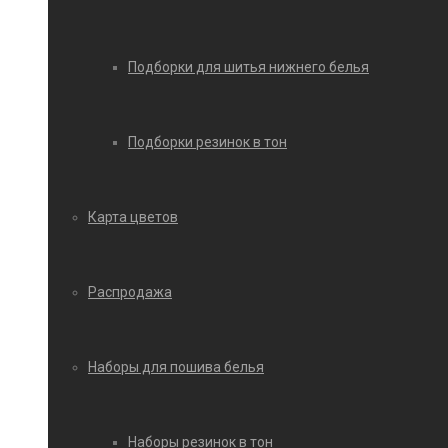
Подборки для шитья нижнего белья
Подборки резинок в тон
Карта цветов
Распродажа
Наборы для пошива белья
Наборы резинок в тон