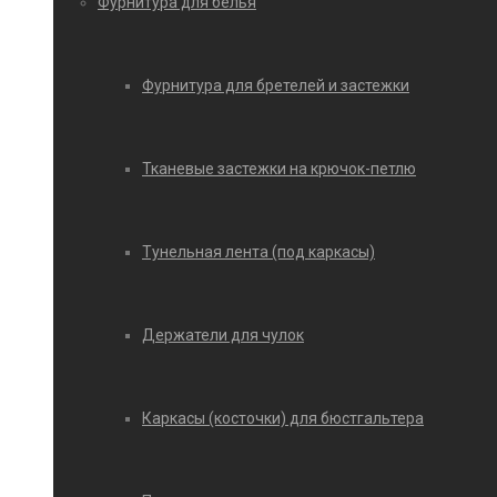
Фурнитура для белья
Фурнитура для бретелей и застежки
Тканевые застежки на крючок-петлю
Тунельная лента (под каркасы)
Держатели для чулок
Каркасы (косточки) для бюстгальтера