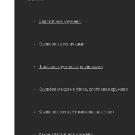
Эластичное кружево
Кружева с ресничками
Широкие кружева с ресничками
Кружева макраме узкое, хлопковое кружево
Кружево на сетке (вышивка на сетке)
Узкое эластичное кружево