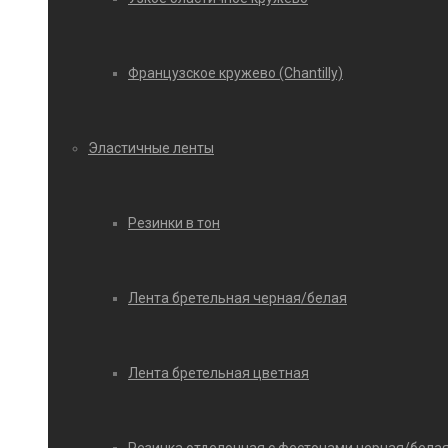
Французское кружево (Chantilly)
Эластичные ленты
Резинки в тон
Лента бретельная черная/белая
Лента бретельная цветная