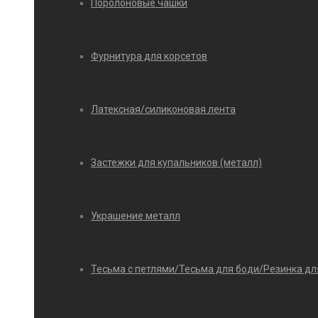
Поролоновые чашки
Фурнитура для корсетов
Латексная/силиконовая лента
Застежки для купальников (металл)
Украшение металл
Тесьма с петлями/Тесьма для боди/Резинка дл