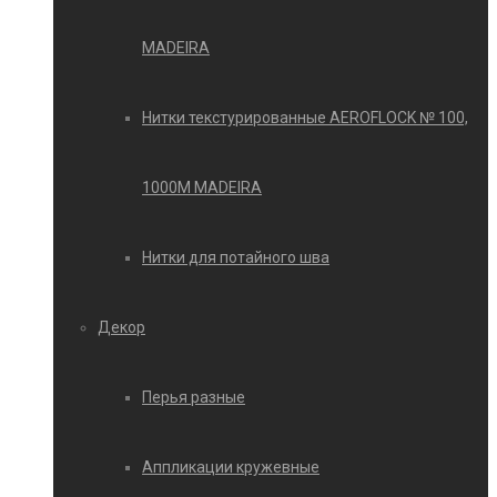
MADEIRA
Нитки текстурированные AEROFLOCK № 100,
1000М MADEIRA
Нитки для потайного шва
Декор
Перья разные
Аппликации кружевные