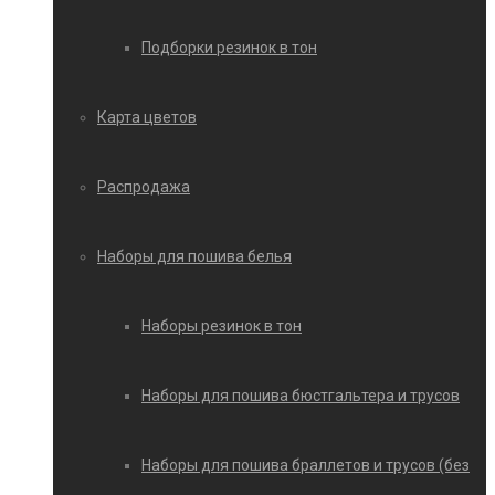
Подборки резинок в тон
Карта цветов
Распродажа
Наборы для пошива белья
Наборы резинок в тон
Наборы для пошива бюстгальтера и трусов
Наборы для пошива браллетов и трусов (без