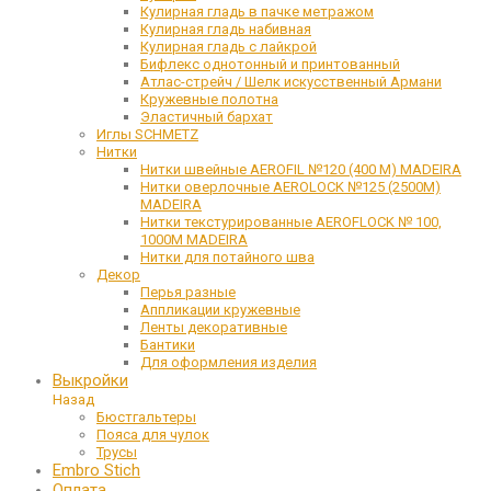
Кулирная гладь в пачке метражом
Кулирная гладь набивная
Кулирная гладь с лайкрой
Бифлекс однотонный и принтованный
Атлас-стрейч / Шелк искусственный Армани
Кружевные полотна
Эластичный бархат
Иглы SCHMETZ
Нитки
Нитки швейные AEROFIL №120 (400 М) MADEIRA
Нитки оверлочные AEROLOCK №125 (2500М)
MADEIRA
Нитки текстурированные AEROFLOCK № 100,
1000М MADEIRA
Нитки для потайного шва
Декор
Перья разные
Аппликации кружевные
Ленты декоративные
Бантики
Для оформления изделия
Выкройки
Назад
Бюстгальтеры
Пояса для чулок
Трусы
Embro Stich
Оплата