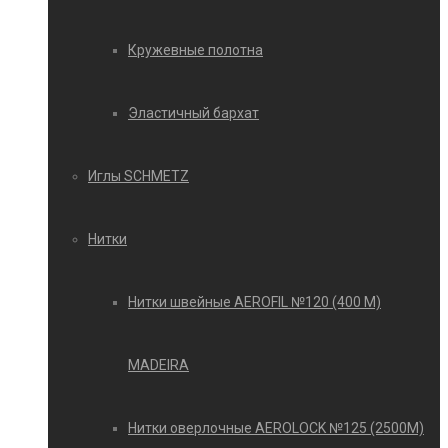
Кружевные полотна
Эластичный бархат
Иглы SCHMETZ
Нитки
Нитки швейные AEROFIL №120 (400 М)
MADEIRA
Нитки оверлочные AEROLOCK №125 (2500М)