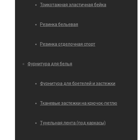
Трикотажная эластичная бейка
Резинка бельевая
Резинка отделочная спорт
Фурнитура для белья
Фурнитура для бретелей и застежки
Тканевые застежки на крючок-петлю
Тунельная лента (под каркасы)