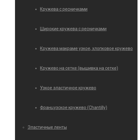
Кружева с ресничками
Широкие кружева с ресничками
Кружева макраме узкое, хлопковое кружево
Кружево на сетке (вышивка на сетке)
Узкое эластичное кружево
Французское кружево (Chantilly)
Эластичные ленты