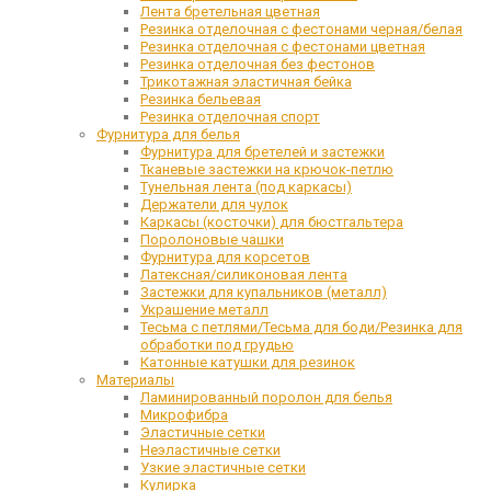
Лента бретельная цветная
Резинка отделочная с фестонами черная/белая
Резинка отделочная с фестонами цветная
Резинка отделочная без фестонов
Трикотажная эластичная бейка
Резинка бельевая
Резинка отделочная спорт
Фурнитура для белья
Фурнитура для бретелей и застежки
Тканевые застежки на крючок-петлю
Тунельная лента (под каркасы)
Держатели для чулок
Каркасы (косточки) для бюстгальтера
Поролоновые чашки
Фурнитура для корсетов
Латексная/силиконовая лента
Застежки для купальников (металл)
Украшение металл
Тесьма с петлями/Тесьма для боди/Резинка для
обработки под грудью
Катонные катушки для резинок
Материалы
Ламинированный поролон для белья
Микрофибра
Эластичные сетки
Неэластичные сетки
Узкие эластичные сетки
Кулирка