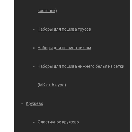
косточек)
Наборы для пошива трусов
Наборы для пошива пижам
Наборы для пошива нижнего белья из сетки
(МК от Ажура)
Кружево
Эластичное кружево