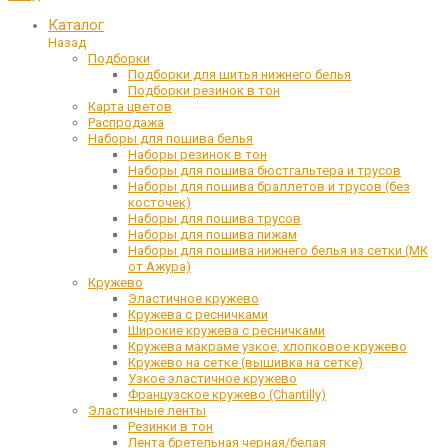
Каталог
Назад
Подборки
Подборки для шитья нижнего белья
Подборки резинок в тон
Карта цветов
Распродажа
Наборы для пошива белья
Наборы резинок в тон
Наборы для пошива бюстгальтера и трусов
Наборы для пошива браллетов и трусов (без
косточек)
Наборы для пошива трусов
Наборы для пошива пижам
Наборы для пошива нижнего белья из сетки (МК
от Ажура)
Кружево
Эластичное кружево
Кружева с ресничками
Широкие кружева с ресничками
Кружева макраме узкое, хлопковое кружево
Кружево на сетке (вышивка на сетке)
Узкое эластичное кружево
Французское кружево (Chantilly)
Эластичные ленты
Резинки в тон
Лента бретельная черная/белая