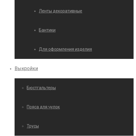
Ленты декоративные
Бантики
Для оформления изделия
Выкройки
Бюстгальтеры
Пояса для чулок
Трусы