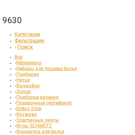
9630
Категории
Фильтрация
Поиск
⁄
Всё
Материалы
⁄
Наборы для пошива белья
⁄
Подборки
⁄
Нитки
⁄
Выкройки
⁄
Декор
⁄
Подборки резинок
⁄
Подарочный сертификат
⁄
Embro Stich
⁄
Кружево
⁄
Эластичные ленты
⁄
Иглы SCHMETZ
⁄
Фурнитура для белья
⁄