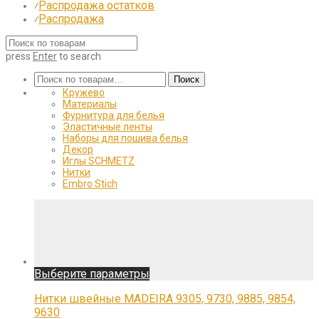
Распродажа остатков
⁄
Распродажа
⁄
press
Enter
to search
Искать:
Поиск
Кружево
Материалы
Фурнитура для белья
Эластичные ленты
Наборы для пошива белья
Декор
Иглы SCHMETZ
Нитки
Embro Stich
Этот
Выберите параметры
товар
имеет
Нитки швейные MADEIRA 9305, 9730, 9885, 9854,
несколько
9630
вариаций.