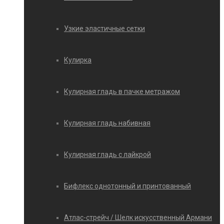
Узкие эластичные сетки
Кулирка
Кулирная гладь в пачке метражом
Кулирная гладь набивная
Кулирная гладь с лайкрой
Бифлекс однотонный и принтованный
Атлас-стрейч / Шелк искусственный Армани