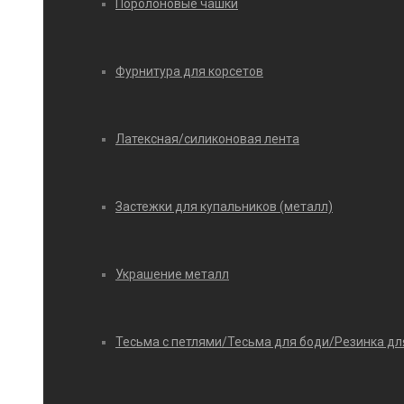
Поролоновые чашки
Фурнитура для корсетов
Латексная/силиконовая лента
Застежки для купальников (металл)
Украшение металл
Тесьма с петлями/Тесьма для боди/Резинка дл