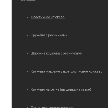
Эластичное кружево
Кружева с ресничками
Широкие кружева с ресничками
Кружева макраме узкое, хлопковое кружево
Кружево на сетке (вышивка на сетке)
Узкое эластичное кружево