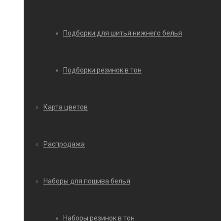
Подборки для шитья нижнего белья
Подборки резинок в тон
Карта цветов
Распродажа
Наборы для пошива белья
Наборы резинок в тон