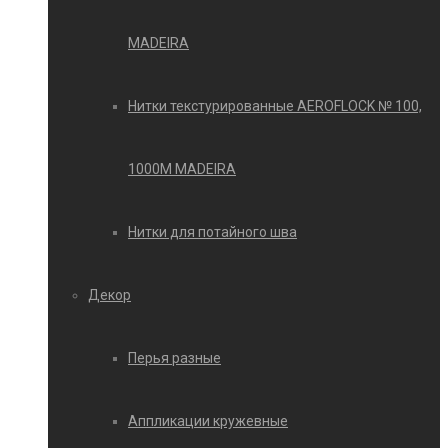
MADEIRA
Нитки текстурированные AEROFLOCK № 100,
1000М MADEIRA
Нитки для потайного шва
Декор
Перья разные
Аппликации кружевные