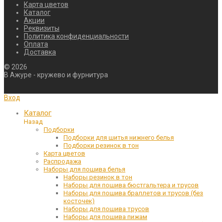
Карта цветов
Каталог
Акции
Реквизиты
Политика конфиденциальности
Оплата
Доставка
©
2026
В Ажуре - кружево и фурнитура
Вход
Каталог
Назад
Подборки
Подборки для шитья нижнего белья
Подборки резинок в тон
Карта цветов
Распродажа
Наборы для пошива белья
Наборы резинок в тон
Наборы для пошива бюстгальтера и трусов
Наборы для пошива браллетов и трусов (без
косточек)
Наборы для пошива трусов
Наборы для пошива пижам