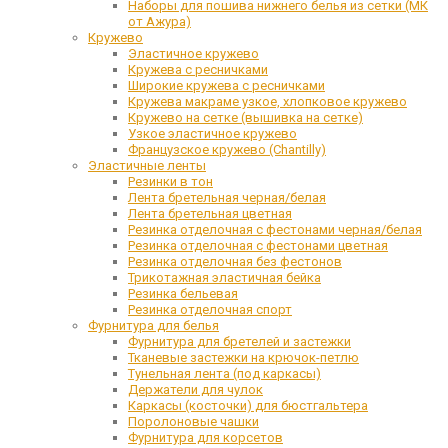
Наборы для пошива нижнего белья из сетки (МК
от Ажура)
Кружево
Эластичное кружево
Кружева с ресничками
Широкие кружева с ресничками
Кружева макраме узкое, хлопковое кружево
Кружево на сетке (вышивка на сетке)
Узкое эластичное кружево
Французское кружево (Chantilly)
Эластичные ленты
Резинки в тон
Лента бретельная черная/белая
Лента бретельная цветная
Резинка отделочная с фестонами черная/белая
Резинка отделочная с фестонами цветная
Резинка отделочная без фестонов
Трикотажная эластичная бейка
Резинка бельевая
Резинка отделочная спорт
Фурнитура для белья
Фурнитура для бретелей и застежки
Тканевые застежки на крючок-петлю
Тунельная лента (под каркасы)
Держатели для чулок
Каркасы (косточки) для бюстгальтера
Поролоновые чашки
Фурнитура для корсетов