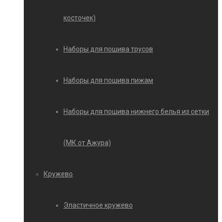
косточек)
Наборы для пошива трусов
Наборы для пошива пижам
Наборы для пошива нижнего белья из сетки
(МК от Ажура)
Кружево
Эластичное кружево