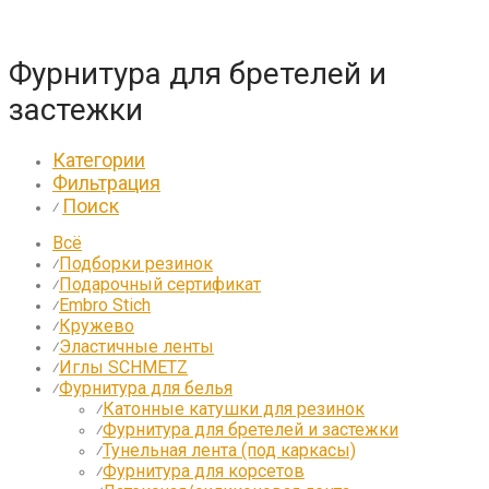
Фурнитура для бретелей и
застежки
Категории
Фильтрация
Поиск
⁄
Всё
Подборки резинок
⁄
Подарочный сертификат
⁄
Embro Stich
⁄
Кружево
⁄
Эластичные ленты
⁄
Иглы SCHMETZ
⁄
Фурнитура для белья
⁄
Катонные катушки для резинок
⁄
Фурнитура для бретелей и застежки
⁄
Тунельная лента (под каркасы)
⁄
Фурнитура для корсетов
⁄