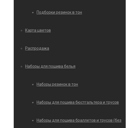
Подборки резинок в тон
Карта цветов
Распродажа
Наборы для пошива белья
Наборы резинок в тон
Наборы для пошива бюстгальтера и трусов
Наборы для пошива браллетов и трусов (без