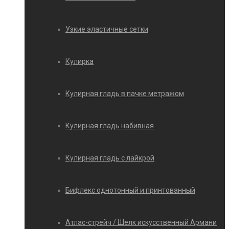
Узкие эластичные сетки
Кулирка
Кулирная гладь в пачке метражом
Кулирная гладь набивная
Кулирная гладь с лайкрой
Бифлекс однотонный и принтованный
Атлас-стрейч / Шелк искусственный Армани