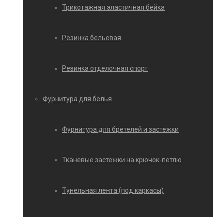
Трикотажная эластичная бейка
Резинка бельевая
Резинка отделочная спорт
Фурнитура для белья
Фурнитура для бретелей и застежки
Тканевые застежки на крючок-петлю
Тунельная лента (под каркасы)