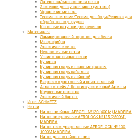
Латексная/силиконовая лента
Застежки для купальников (металл)
Украшение металл
Тесьма с петлями/Тесьма для боди/Резинка для
обработки под грудью
Катонные катушки для резинок
Материалы
Ламинированный поролон для белья
Микрофибра
Эластичные сетки
Неэластичные сетки
Узкие эластичные сетки
Кулирка
Кулирная гладь в пачке метражом
Кулирная гладь набивная
Кулирная гладь с лайкрой
Бифлекс однотонный и принтованный
Атлас-стрейч / Шелк искусственный Армани
Кружевные полотна
Эластичный бархат
Иглы SCHMETZ
Нитки
Нитки швейные AEROFIL №120 (400 М) MADEIRA
Нитки оверлочные AEROLOCK №125 (2500М)
MADEIRA
Нитки текстурированные AEROFLOCK № 100,
1000М MADEIRA
Нитки для потайного шва