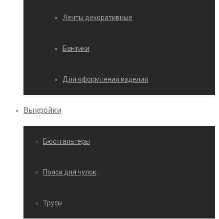
Ленты декоративные
Бантики
Для оформления изделия
Выкройки
Бюстгальтеры
Пояса для чулок
Трусы