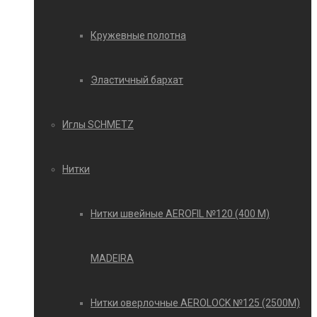
Кружевные полотна
Эластичный бархат
Иглы SCHMETZ
Нитки
Нитки швейные AEROFIL №120 (400 М)
MADEIRA
Нитки оверлочные AEROLOCK №125 (2500М)