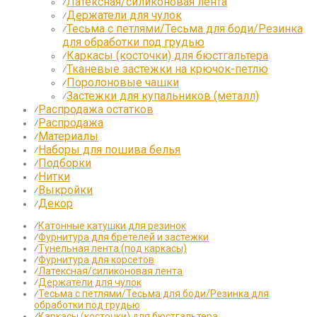
Латексная/силиконовая лента
⁄
Держатели для чулок
⁄
Тесьма с петлями/Тесьма для боди/Резинка
⁄
для обработки под грудью
Каркасы (косточки) для бюстгальтера
⁄
Тканевые застежки на крючок-петлю
⁄
Поролоновые чашки
⁄
Застежки для купальников (металл)
⁄
Распродажа остатков
⁄
Распродажа
⁄
Материалы
⁄
Наборы для пошива белья
⁄
Подборки
⁄
Нитки
⁄
Выкройки
⁄
Декор
⁄
⁄
Катонные катушки для резинок
⁄
Фурнитура для бретелей и застежки
⁄
Тунельная лента (под каркасы)
⁄
Фурнитура для корсетов
⁄
Латексная/силиконовая лента
⁄
Держатели для чулок
⁄
Тесьма с петлями/Тесьма для боди/Резинка для
обработки под грудью
⁄
Каркасы (косточки) для бюстгальтера