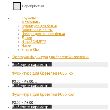
Серебристый
Кружево
Материалы
Фурнитура для белья
Эластичные ленты
Наборы для пошива белья
Декор
Иглы SCHMETZ
Нитки
Embro Stich
Категория:
Фурнитура для бретелей и застежки
Этот
Выберите параметры
товар
имеет
Фурнитура для бретелей F006; кр
несколько
вариаций.
Диапазон
₽
3,00
–
₽
8,00
/шт
Опции
цен:
Этот
Выберите параметры
можно
₽3,00
товар
выбрать
–
имеет
Фурнитура для бретелей F006;кол
на
₽8,00
несколько
странице
вариаций.
Диапазон
₽
3,00
–
₽
8,00
товара.
Опции
цен:
Этот
Выберите параметры
можно