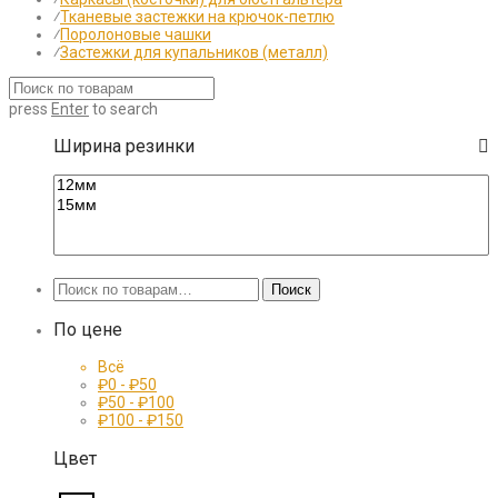
⁄
Тканевые застежки на крючок-петлю
⁄
Поролоновые чашки
⁄
Застежки для купальников (металл)
press
Enter
to search
Ширина резинки
Искать:
Поиск
По цене
Всё
₽
0
-
₽
50
₽
50
-
₽
100
₽
100
-
₽
150
Цвет