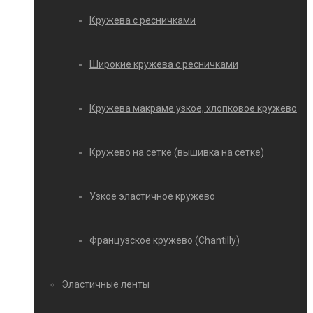
Кружева с ресничками
Широкие кружева с ресничками
Кружева макраме узкое, хлопковое кружево
Кружево на сетке (вышивка на сетке)
Узкое эластичное кружево
Французское кружево (Chantilly)
Эластичные ленты