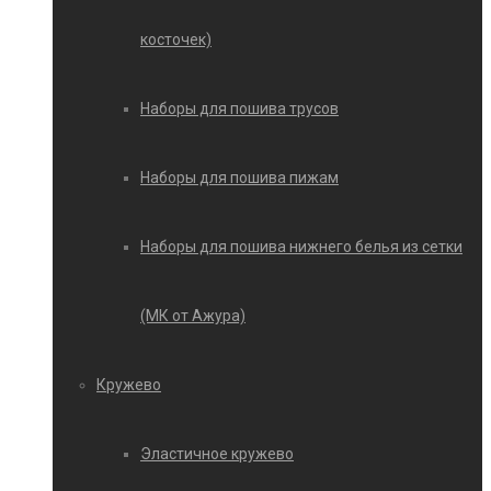
косточек)
Наборы для пошива трусов
Наборы для пошива пижам
Наборы для пошива нижнего белья из сетки
(МК от Ажура)
Кружево
Эластичное кружево