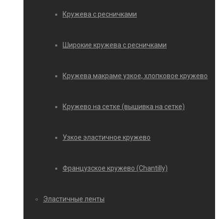
Кружева с ресничками
Широкие кружева с ресничками
Кружева макраме узкое, хлопковое кружево
Кружево на сетке (вышивка на сетке)
Узкое эластичное кружево
Французское кружево (Chantilly)
Эластичные ленты