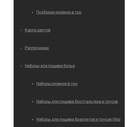
Подборки резинок в тон
Карта цветов
Распродажа
Наборы для пошива белья
Наборы резинок в тон
Наборы для пошива бюстгальтера и трусов
Наборы для пошива браллетов и трусов (без