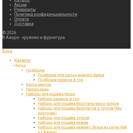
Акции
Реквизиты
Политика конфиденциальности
Оплата
Доставка
©
2026
В Ажуре - кружево и фурнитура
Вход
Каталог
Назад
Подборки
Подборки для шитья нижнего белья
Подборки резинок в тон
Карта цветов
Распродажа
Наборы для пошива белья
Наборы резинок в тон
Наборы для пошива бюстгальтера и трусов
Наборы для пошива браллетов и трусов (без
косточек)
Наборы для пошива трусов
Наборы для пошива пижам
Наборы для пошива нижнего белья из сетки (МК
от Ажура)