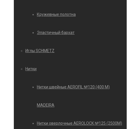
Кружевные полотна
Эластичный бархат
Иглы SCHMETZ
Нитки
Нитки швейные AEROFIL №120 (400 М)
MADEIRA
Нитки оверлочные AEROLOCK №125 (2500М)