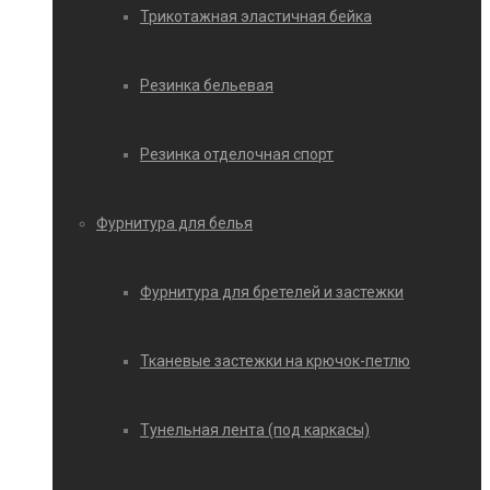
Трикотажная эластичная бейка
Резинка бельевая
Резинка отделочная спорт
Фурнитура для белья
Фурнитура для бретелей и застежки
Тканевые застежки на крючок-петлю
Тунельная лента (под каркасы)