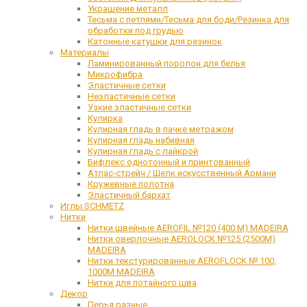
Украшение металл
Тесьма с петлями/Тесьма для боди/Резинка для
обработки под грудью
Катонные катушки для резинок
Материалы
Ламинированный поролон для белья
Микрофибра
Эластичные сетки
Неэластичные сетки
Узкие эластичные сетки
Кулирка
Кулирная гладь в пачке метражом
Кулирная гладь набивная
Кулирная гладь с лайкрой
Бифлекс однотонный и принтованный
Атлас-стрейч / Шелк искусственный Армани
Кружевные полотна
Эластичный бархат
Иглы SCHMETZ
Нитки
Нитки швейные AEROFIL №120 (400 М) MADEIRA
Нитки оверлочные AEROLOCK №125 (2500М)
MADEIRA
Нитки текстурированные AEROFLOCK № 100,
1000М MADEIRA
Нитки для потайного шва
Декор
Перья разные