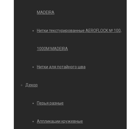
MADEIRA
Нитки текстурированные AEROFLOCK № 100,
1000М MADEIRA
Нитки для потайного шва
Декор
Перья разные
Аппликации кружевные