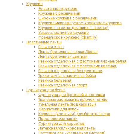
Кружево
Эластичное кружево
Кружева с ресничками
Широкие кружева с ресничками
Кружева макраме узкое, хлопковое кружево
Кружево на сетке (вышивка на сетке)
Узкое эластичное кружево
Французское кружево (Chantilly)
Эластичные ленты
Резинки в тон
Лента бретельная черная/белая
Лента бретельная цветная
Резинка отделочная с фестонами черная/белая
Резинка отделочная с фестонами цветная
Резинка отделочная без фестонов
Трикотажная эластичная бейка
Резинка бельевая
Резинка отделочная спорт
Фурнитура для белья
Фурнитура для бретелей и застежки
Тканевые застежки на крючок-петлю
Тунельная лента (под каркасы)
Держатели для чулок
Каркасы (косточки) для бюстгальтера
Поролоновые чашки
Фурнитура для корсетов
Латексная/силиконовая лента
Застежки для купальников (металл)