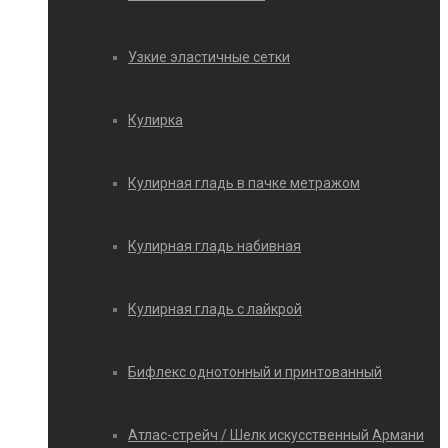
Узкие эластичные сетки
Кулирка
Кулирная гладь в пачке метражом
Кулирная гладь набивная
Кулирная гладь с лайкрой
Бифлекс однотонный и принтованный
Атлас-стрейч / Шелк искусственный Армани