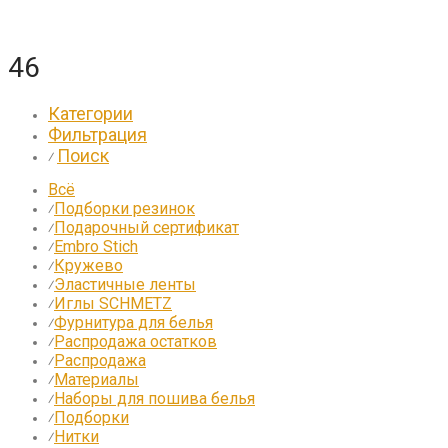
46
Категории
Фильтрация
Поиск
⁄
Всё
Подборки резинок
⁄
Подарочный сертификат
⁄
Embro Stich
⁄
Кружево
⁄
Эластичные ленты
⁄
Иглы SCHMETZ
⁄
Фурнитура для белья
⁄
Распродажа остатков
⁄
Распродажа
⁄
Материалы
⁄
Наборы для пошива белья
⁄
Подборки
⁄
Нитки
⁄