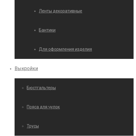
Ленты декоративные
Бантики
Для оформления изделия
Выкройки
Бюстгальтеры
Пояса для чулок
Трусы