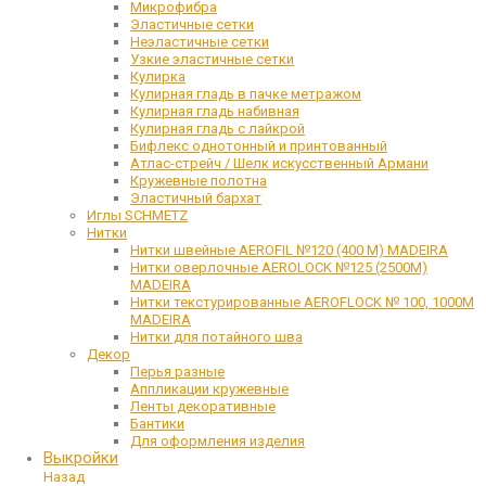
Микрофибра
Эластичные сетки
Неэластичные сетки
Узкие эластичные сетки
Кулирка
Кулирная гладь в пачке метражом
Кулирная гладь набивная
Кулирная гладь с лайкрой
Бифлекс однотонный и принтованный
Атлас-стрейч / Шелк искусственный Армани
Кружевные полотна
Эластичный бархат
Иглы SCHMETZ
Нитки
Нитки швейные AEROFIL №120 (400 М) MADEIRA
Нитки оверлочные AEROLOCK №125 (2500М)
MADEIRA
Нитки текстурированные AEROFLOCK № 100, 1000М
MADEIRA
Нитки для потайного шва
Декор
Перья разные
Аппликации кружевные
Ленты декоративные
Бантики
Для оформления изделия
Выкройки
Назад