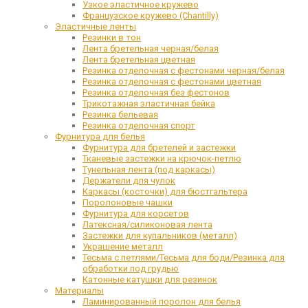
Узкое эластичное кружево
Французское кружево (Chantilly)
Эластичные ленты
Резинки в тон
Лента бретельная черная/белая
Лента бретельная цветная
Резинка отделочная с фестонами черная/белая
Резинка отделочная с фестонами цветная
Резинка отделочная без фестонов
Трикотажная эластичная бейка
Резинка бельевая
Резинка отделочная спорт
Фурнитура для белья
Фурнитура для бретелей и застежки
Тканевые застежки на крючок-петлю
Тунельная лента (под каркасы)
Держатели для чулок
Каркасы (косточки) для бюстгальтера
Поролоновые чашки
Фурнитура для корсетов
Латексная/силиконовая лента
Застежки для купальников (металл)
Украшение металл
Тесьма с петлями/Тесьма для боди/Резинка для
обработки под грудью
Катонные катушки для резинок
Материалы
Ламинированный поролон для белья