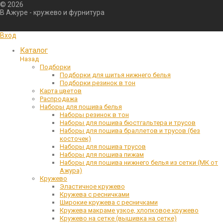
©
2026
В Ажуре - кружево и фурнитура
Вход
Каталог
Назад
Подборки
Подборки для шитья нижнего белья
Подборки резинок в тон
Карта цветов
Распродажа
Наборы для пошива белья
Наборы резинок в тон
Наборы для пошива бюстгальтера и трусов
Наборы для пошива браллетов и трусов (без
косточек)
Наборы для пошива трусов
Наборы для пошива пижам
Наборы для пошива нижнего белья из сетки (МК от
Ажура)
Кружево
Эластичное кружево
Кружева с ресничками
Широкие кружева с ресничками
Кружева макраме узкое, хлопковое кружево
Кружево на сетке (вышивка на сетке)