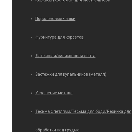
Каркасы (косточки) для бюстгальтера
Поролоновые чашки
Фурнитура для корсетов
Латексная/силиконовая лента
Застежки для купальников (металл)
Украшение металл
Тесьма с петлями/Тесьма для боди/Резинка для
обработки под грудью