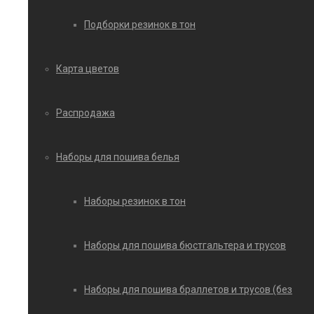
Подборки резинок в тон
Карта цветов
Распродажа
Наборы для пошива белья
Наборы резинок в тон
Наборы для пошива бюстгальтера и трусов
Наборы для пошива браллетов и трусов (без