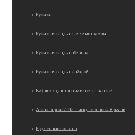
Кулирка
Кулирная гладь в пачке метражом
Кулирная гладь набивная
Кулирная гладь с лайкрой
Бифлекс однотонный и принтованный
Атлас-стрейч / Шелк искусственный Армани
Кружевные полотна