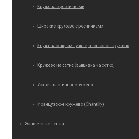
Кружева с ресничками
Широкие кружева с ресничками
Кружева макраме узкое, хлопковое кружево
Кружево на сетке (вышивка на сетке)
Узкое эластичное кружево
Французское кружево (Chantilly)
Эластичные ленты