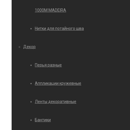
1000М MADEIRA
Нитки для потайного шва
Декор
Перья разные
Аппликации кружевные
Ленты декоративные
Бантики