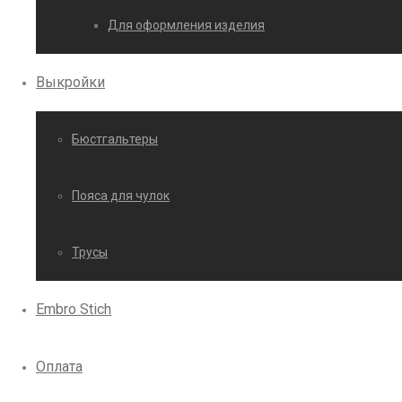
Для оформления изделия
Выкройки
Бюстгальтеры
Пояса для чулок
Трусы
Embro Stich
Оплата