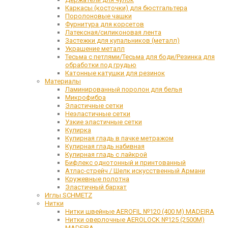
Каркасы (косточки) для бюстгальтера
Поролоновые чашки
Фурнитура для корсетов
Латексная/силиконовая лента
Застежки для купальников (металл)
Украшение металл
Тесьма с петлями/Тесьма для боди/Резинка для
обработки под грудью
Катонные катушки для резинок
Материалы
Ламинированный поролон для белья
Микрофибра
Эластичные сетки
Неэластичные сетки
Узкие эластичные сетки
Кулирка
Кулирная гладь в пачке метражом
Кулирная гладь набивная
Кулирная гладь с лайкрой
Бифлекс однотонный и принтованный
Атлас-стрейч / Шелк искусственный Армани
Кружевные полотна
Эластичный бархат
Иглы SCHMETZ
Нитки
Нитки швейные AEROFIL №120 (400 М) MADEIRA
Нитки оверлочные AEROLOCK №125 (2500М)
MADEIRA