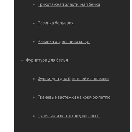
Трикотажная эластичная бейка
Резинка бельевая
Резинка отделочная спорт
Фурнитура для белья
Фурнитура для бретелей и застежки
Тканевые застежки на крючок-петлю
Тунельная лента (под каркасы)