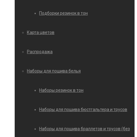
Подборки резинок в тон
Карта цветов
Распродажа
Наборы для пошива белья
Наборы резинок в тон
Наборы для пошива бюстгальтера и трусов
Наборы для пошива браллетов и трусов (без