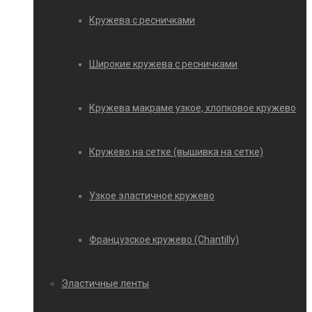
Кружева с ресничками
Широкие кружева с ресничками
Кружева макраме узкое, хлопковое кружево
Кружево на сетке (вышивка на сетке)
Узкое эластичное кружево
Французское кружево (Chantilly)
Эластичные ленты