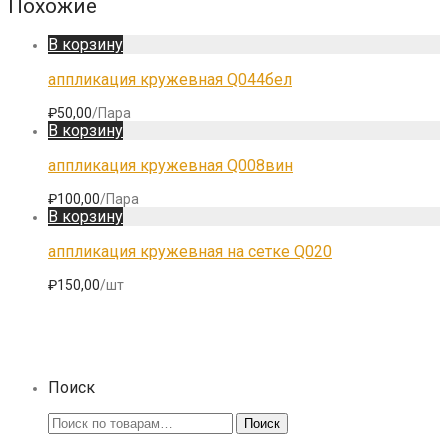
Похожие
В корзину
аппликация кружевная Q044бел
₽
50,00
/Пара
В корзину
аппликация кружевная Q008вин
₽
100,00
/Пара
В корзину
аппликация кружевная на сетке Q020
₽
150,00
/шт
Поиск
Искать:
Поиск