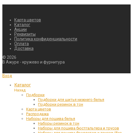
Карта цветов
Каталог
Акции
Реквизиты
Политика конфиденциальности
Оплата
Доставка
©
2026
В Ажуре - кружево и фурнитура
Вход
Каталог
Назад
Подборки
Подборки для шитья нижнего белья
Подборки резинок в тон
Карта цветов
Распродажа
Наборы для пошива белья
Наборы резинок в тон
Наборы для пошива бюстгальтера и трусов
Наборы для пошива браллетов и трусов (без