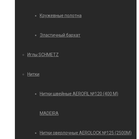
Кружевные полотна
Эластичный бархат
Иглы SCHMETZ
Нитки
Нитки швейные AEROFIL №120 (400 М)
MADEIRA
Нитки оверлочные AEROLOCK №125 (2500М)