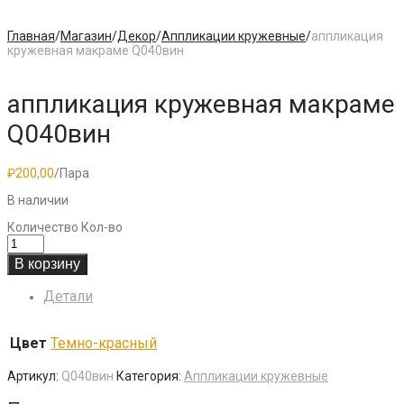
Главная
/
Магазин
/
Декор
/
Аппликации кружевные
/
аппликация
кружевная макраме Q040вин
аппликация кружевная макраме
Q040вин
₽
200,00
/Пара
В наличии
Количество
Кол-во
В корзину
Детали
Цвет
Темно-красный
Артикул:
Q040вин
Категория:
Аппликации кружевные