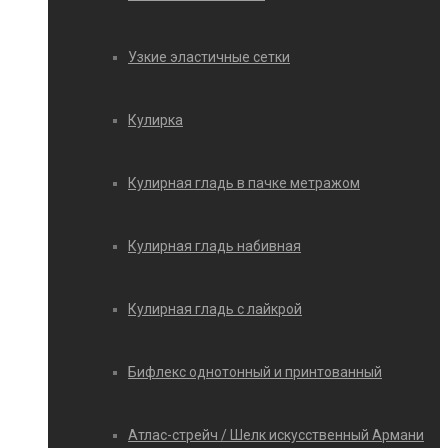
Узкие эластичные сетки
Кулирка
Кулирная гладь в пачке метражом
Кулирная гладь набивная
Кулирная гладь с лайкрой
Бифлекс однотонный и принтованный
Атлас-стрейч / Шелк искусственный Армани