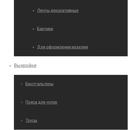
Ленты декоративные
Бантики
Для оформления изделия
Выкройки
Бюстгальтеры
Пояса для чулок
Трусы