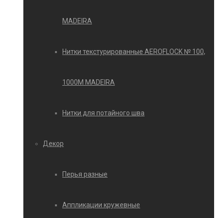
MADEIRA
Нитки текстурированные AEROFLOCK № 100,
1000М MADEIRA
Нитки для потайного шва
Декор
Перья разные
Аппликации кружевные