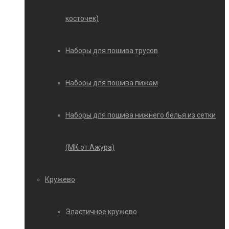
косточек)
Наборы для пошива трусов
Наборы для пошива пижам
Наборы для пошива нижнего белья из сетки
(МК от Ажура)
Кружево
Эластичное кружево