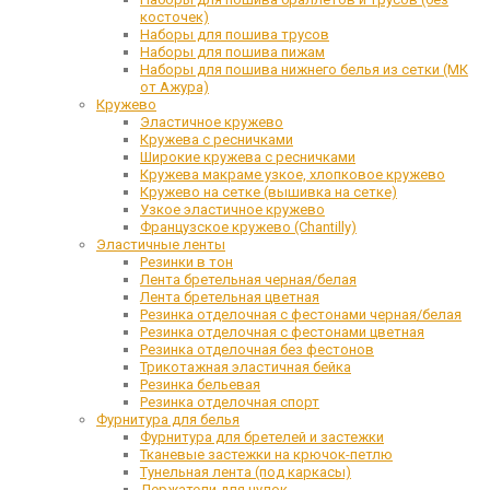
косточек)
Наборы для пошива трусов
Наборы для пошива пижам
Наборы для пошива нижнего белья из сетки (МК
от Ажура)
Кружево
Эластичное кружево
Кружева с ресничками
Широкие кружева с ресничками
Кружева макраме узкое, хлопковое кружево
Кружево на сетке (вышивка на сетке)
Узкое эластичное кружево
Французское кружево (Chantilly)
Эластичные ленты
Резинки в тон
Лента бретельная черная/белая
Лента бретельная цветная
Резинка отделочная с фестонами черная/белая
Резинка отделочная с фестонами цветная
Резинка отделочная без фестонов
Трикотажная эластичная бейка
Резинка бельевая
Резинка отделочная спорт
Фурнитура для белья
Фурнитура для бретелей и застежки
Тканевые застежки на крючок-петлю
Тунельная лента (под каркасы)
Держатели для чулок