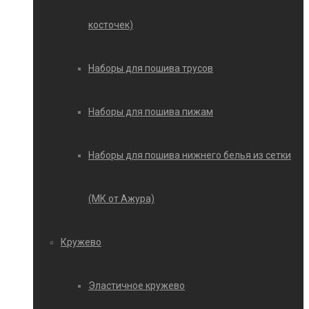
косточек)
Наборы для пошива трусов
Наборы для пошива пижам
Наборы для пошива нижнего белья из сетки
(МК от Ажура)
Кружево
Эластичное кружево