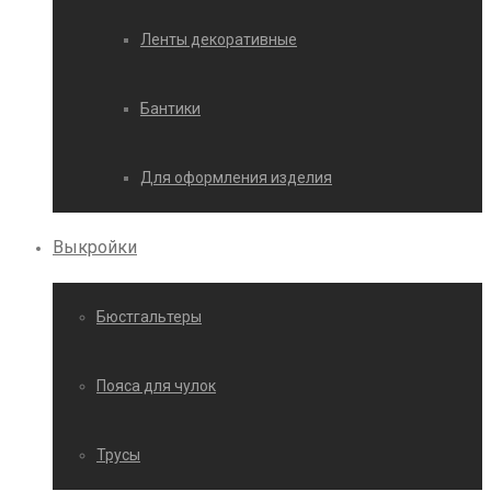
Ленты декоративные
Бантики
Для оформления изделия
Выкройки
Бюстгальтеры
Пояса для чулок
Трусы