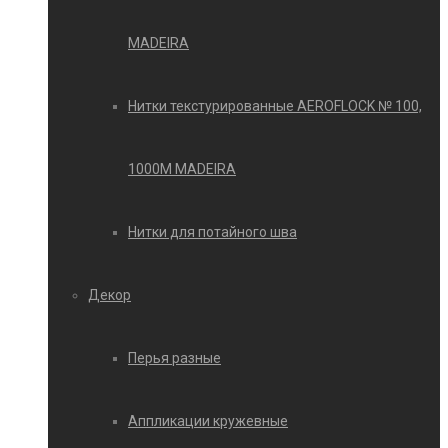
MADEIRA
Нитки текстурированные AEROFLOCK № 100,
1000М MADEIRA
Нитки для потайного шва
Декор
Перья разные
Аппликации кружевные