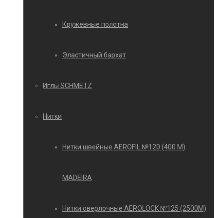
Кружевные полотна
Эластичный бархат
Иглы SCHMETZ
Нитки
Нитки швейные AEROFIL №120 (400 М)
MADEIRA
Нитки оверлочные AEROLOCK №125 (2500М)