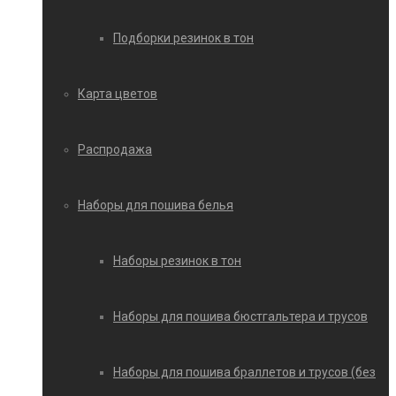
Подборки резинок в тон
Карта цветов
Распродажа
Наборы для пошива белья
Наборы резинок в тон
Наборы для пошива бюстгальтера и трусов
Наборы для пошива браллетов и трусов (без