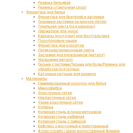
Резинка бельевая
Резинка отделочная спорт
Фурнитура для белья
Фурнитура для бретелей и застежки
Тканевые застежки на крючок-петлю
Тунельная лента (под каркасы)
Держатели для чулок
Каркасы (косточки) для бюстгальтера
Поролоновые чашки
Фурнитура для корсетов
Латексная/силиконовая лента
Застежки для купальников (металл)
Украшение металл
Тесьма с петлями/Тесьма для боди/Резинка для
обработки под грудью
Катонные катушки для резинок
Материалы
Ламинированный поролон для белья
Микрофибра
Эластичные сетки
Неэластичные сетки
Узкие эластичные сетки
Кулирка
Кулирная гладь в пачке метражом
Кулирная гладь набивная
Кулирная гладь с лайкрой
Бифлекс однотонный и принтованный
Атлас-стрейч / Шелк искусственный Армани