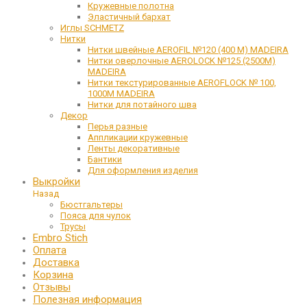
Кружевные полотна
Эластичный бархат
Иглы SCHMETZ
Нитки
Нитки швейные AEROFIL №120 (400 М) MADEIRA
Нитки оверлочные AEROLOCK №125 (2500М)
MADEIRA
Нитки текстурированные AEROFLOCK № 100,
1000М MADEIRA
Нитки для потайного шва
Декор
Перья разные
Аппликации кружевные
Ленты декоративные
Бантики
Для оформления изделия
Выкройки
Назад
Бюстгальтеры
Пояса для чулок
Трусы
Embro Stich
Оплата
Доставка
Корзина
Отзывы
Полезная информация