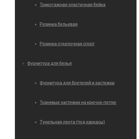
Трикотажная эластичная бейка
Резинка бельевая
Резинка отделочная спорт
Фурнитура для белья
Фурнитура для бретелей и застежки
Тканевые застежки на крючок-петлю
Тунельная лента (под каркасы)