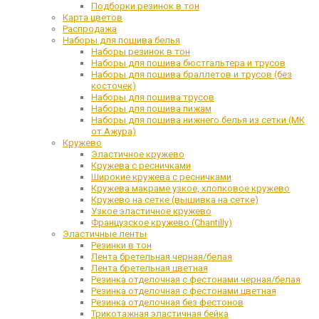
Подборки резинок в тон
Карта цветов
Распродажа
Наборы для пошива белья
Наборы резинок в тон
Наборы для пошива бюстгальтера и трусов
Наборы для пошива браллетов и трусов (без
косточек)
Наборы для пошива трусов
Наборы для пошива пижам
Наборы для пошива нижнего белья из сетки (МК
от Ажура)
Кружево
Эластичное кружево
Кружева с ресничками
Широкие кружева с ресничками
Кружева макраме узкое, хлопковое кружево
Кружево на сетке (вышивка на сетке)
Узкое эластичное кружево
Французское кружево (Chantilly)
Эластичные ленты
Резинки в тон
Лента бретельная черная/белая
Лента бретельная цветная
Резинка отделочная с фестонами черная/белая
Резинка отделочная с фестонами цветная
Резинка отделочная без фестонов
Трикотажная эластичная бейка