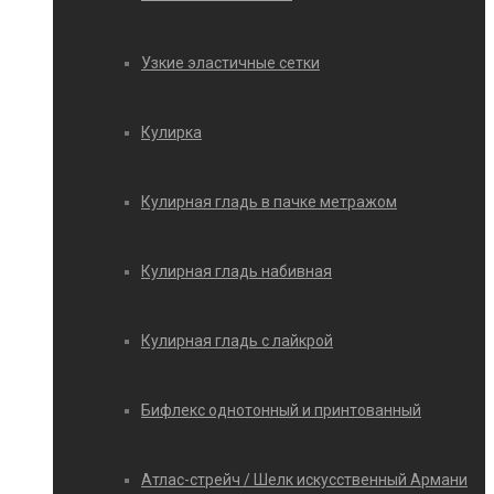
Узкие эластичные сетки
Кулирка
Кулирная гладь в пачке метражом
Кулирная гладь набивная
Кулирная гладь с лайкрой
Бифлекс однотонный и принтованный
Атлас-стрейч / Шелк искусственный Армани