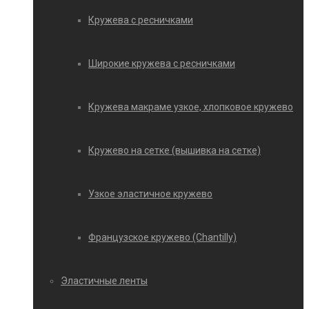
Кружева с ресничками
Широкие кружева с ресничками
Кружева макраме узкое, хлопковое кружево
Кружево на сетке (вышивка на сетке)
Узкое эластичное кружево
Французское кружево (Chantilly)
Эластичные ленты