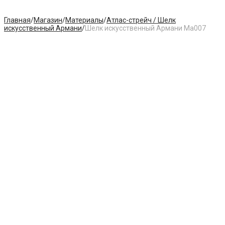
Главная
/
Магазин
/
Материалы
/
Атлас-стрейч / Шелк
искусственный Армани
/
Шелк искусственный Армани Ma007