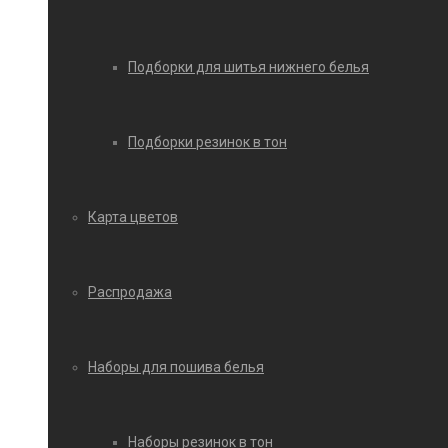
Подборки для шитья нижнего белья
Подборки резинок в тон
Карта цветов
Распродажа
Наборы для пошива белья
Наборы резинок в тон