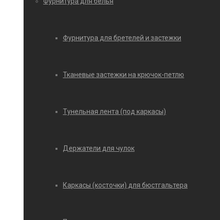
Фурнитура для белья
Фурнитура для бретелей и застежки
Тканевые застежки на крючок-петлю
Тунельная лента (под каркасы)
Держатели для чулок
Каркасы (косточки) для бюстгальтера