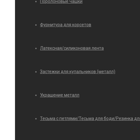
Поролоновые чашки
Фурнитура для корсетов
Латексная/силиконовая лента
Застежки для купальников (металл)
Украшение металл
Тесьма с петлями/Тесьма для боди/Резинка дл