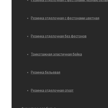
Резинка отделочная с фестонами черная/бела
Резинка отделочная с фестонами цветная
Резинка отделочная без фестонов
Трикотажная эластичная бейка
Резинка бельевая
Резинка отделочная спорт