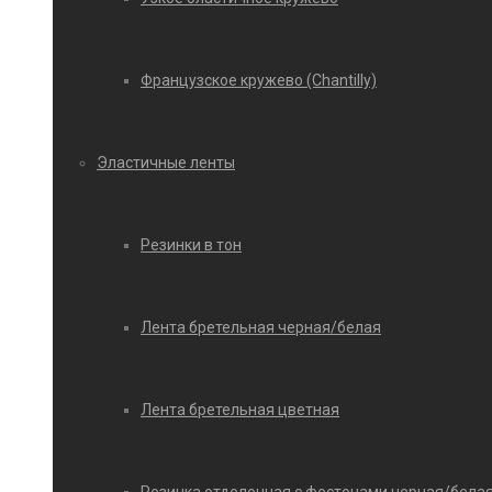
Французское кружево (Chantilly)
Эластичные ленты
Резинки в тон
Лента бретельная черная/белая
Лента бретельная цветная