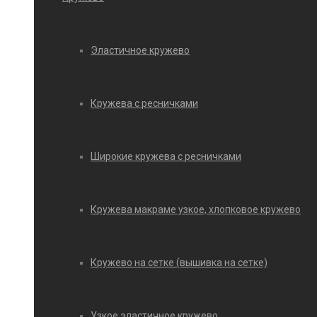
Эластичное кружево
Кружева с ресничками
Широкие кружева с ресничками
Кружева макраме узкое, хлопковое кружево
Кружево на сетке (вышивка на сетке)
Узкое эластичное кружево