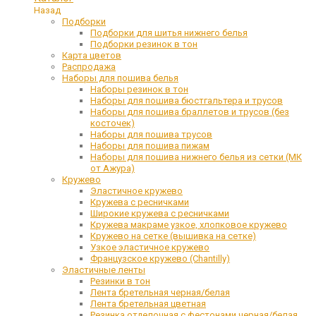
Назад
Подборки
Подборки для шитья нижнего белья
Подборки резинок в тон
Карта цветов
Распродажа
Наборы для пошива белья
Наборы резинок в тон
Наборы для пошива бюстгальтера и трусов
Наборы для пошива браллетов и трусов (без
косточек)
Наборы для пошива трусов
Наборы для пошива пижам
Наборы для пошива нижнего белья из сетки (МК
от Ажура)
Кружево
Эластичное кружево
Кружева с ресничками
Широкие кружева с ресничками
Кружева макраме узкое, хлопковое кружево
Кружево на сетке (вышивка на сетке)
Узкое эластичное кружево
Французское кружево (Chantilly)
Эластичные ленты
Резинки в тон
Лента бретельная черная/белая
Лента бретельная цветная
Резинка отделочная с фестонами черная/белая