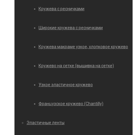
Кружева с ресничками
Широкие кружева с ресничками
Кружева макраме узкое, хлопковое кружево
Кружево на сетке (вышивка на сетке)
Узкое эластичное кружево
Французское кружево (Chantilly)
Эластичные ленты