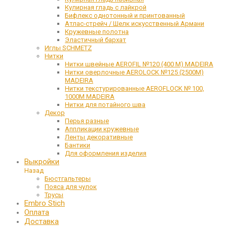
Кулирная гладь с лайкрой
Бифлекс однотонный и принтованный
Атлас-стрейч / Шелк искусственный Армани
Кружевные полотна
Эластичный бархат
Иглы SCHMETZ
Нитки
Нитки швейные AEROFIL №120 (400 М) MADEIRA
Нитки оверлочные AEROLOCK №125 (2500М)
MADEIRA
Нитки текстурированные AEROFLOCK № 100,
1000М MADEIRA
Нитки для потайного шва
Декор
Перья разные
Аппликации кружевные
Ленты декоративные
Бантики
Для оформления изделия
Выкройки
Назад
Бюстгальтеры
Пояса для чулок
Трусы
Embro Stich
Оплата
Доставка