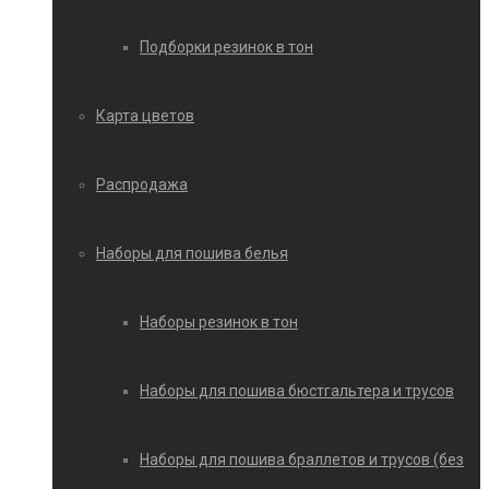
Подборки резинок в тон
Карта цветов
Распродажа
Наборы для пошива белья
Наборы резинок в тон
Наборы для пошива бюстгальтера и трусов
Наборы для пошива браллетов и трусов (без