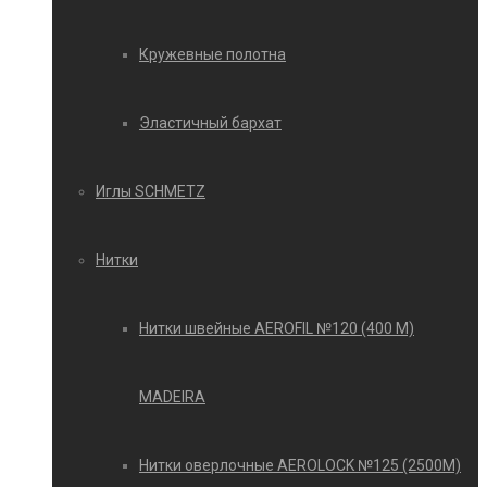
Кружевные полотна
Эластичный бархат
Иглы SCHMETZ
Нитки
Нитки швейные AEROFIL №120 (400 М)
MADEIRA
Нитки оверлочные AEROLOCK №125 (2500М)