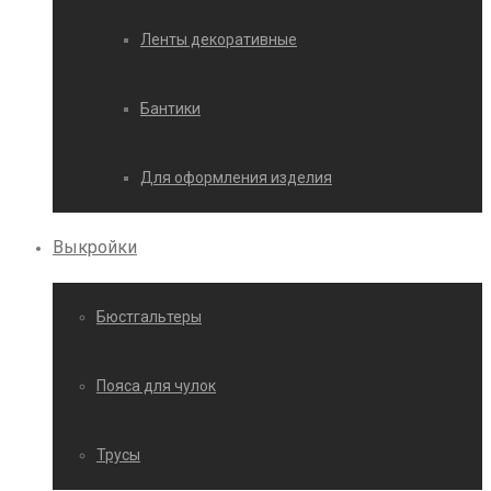
Ленты декоративные
Бантики
Для оформления изделия
Выкройки
Бюстгальтеры
Пояса для чулок
Трусы