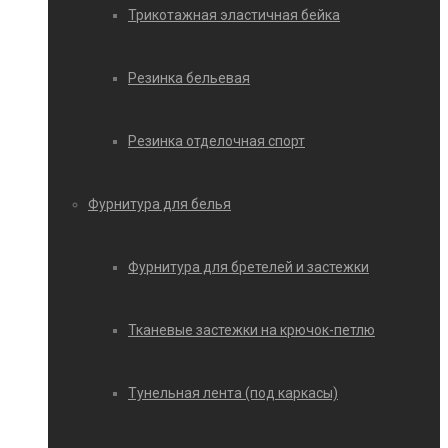
Трикотажная эластичная бейка
Резинка бельевая
Резинка отделочная спорт
Фурнитура для белья
Фурнитура для бретелей и застежки
Тканевые застежки на крючок-петлю
Тунельная лента (под каркасы)