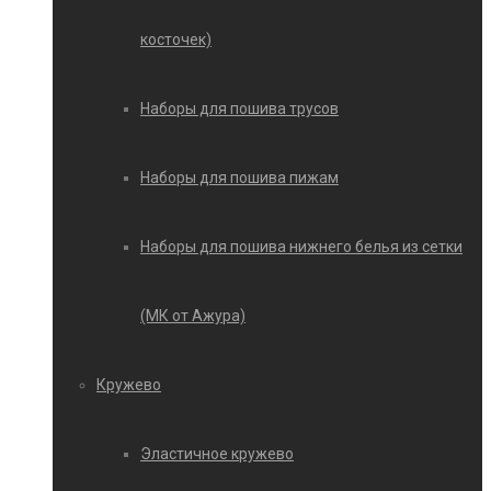
косточек)
Наборы для пошива трусов
Наборы для пошива пижам
Наборы для пошива нижнего белья из сетки
(МК от Ажура)
Кружево
Эластичное кружево