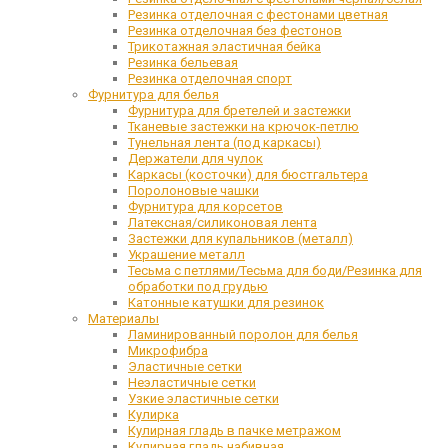
Резинка отделочная с фестонами цветная
Резинка отделочная без фестонов
Трикотажная эластичная бейка
Резинка бельевая
Резинка отделочная спорт
Фурнитура для белья
Фурнитура для бретелей и застежки
Тканевые застежки на крючок-петлю
Тунельная лента (под каркасы)
Держатели для чулок
Каркасы (косточки) для бюстгальтера
Поролоновые чашки
Фурнитура для корсетов
Латексная/силиконовая лента
Застежки для купальников (металл)
Украшение металл
Тесьма с петлями/Тесьма для боди/Резинка для
обработки под грудью
Катонные катушки для резинок
Материалы
Ламинированный поролон для белья
Микрофибра
Эластичные сетки
Неэластичные сетки
Узкие эластичные сетки
Кулирка
Кулирная гладь в пачке метражом
Кулирная гладь набивная