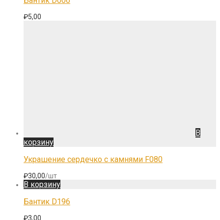
Бантик D006
₽
5,00
В
корзину
Украшение сердечко с камнями F080
₽
30,00
/шт
В корзину
Бантик D196
₽
3,00