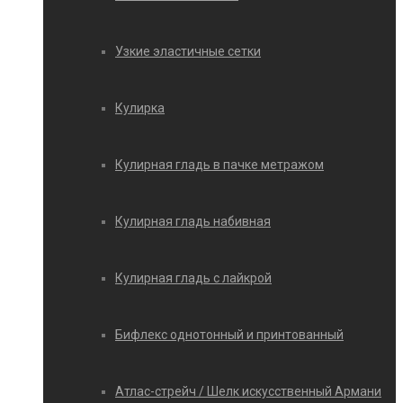
Узкие эластичные сетки
Кулирка
Кулирная гладь в пачке метражом
Кулирная гладь набивная
Кулирная гладь с лайкрой
Бифлекс однотонный и принтованный
Атлас-стрейч / Шелк искусственный Армани