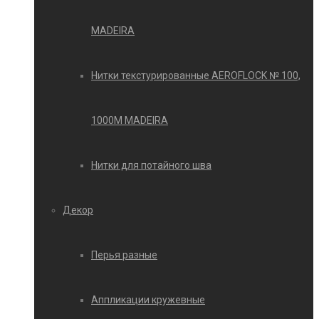
MADEIRA
Нитки текстурированные AEROFLOCK № 100,
1000М MADEIRA
Нитки для потайного шва
Декор
Перья разные
Аппликации кружевные