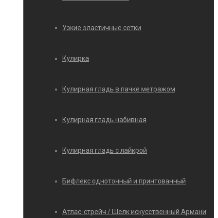
Узкие эластичные сетки
Кулирка
Кулирная гладь в пачке метражом
Кулирная гладь набивная
Кулирная гладь с лайкрой
Бифлекс однотонный и принтованный
Атлас-стрейч / Шелк искусственный Армани