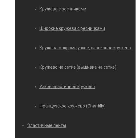
Кружева с ресничками
Широкие кружева с ресничками
Кружева макраме узкое, хлопковое кружево
Кружево на сетке (вышивка на сетке)
Узкое эластичное кружево
Французское кружево (Chantilly)
Эластичные ленты