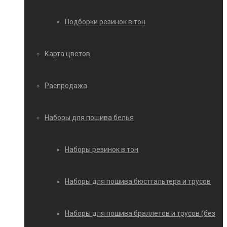
Подборки резинок в тон
Карта цветов
Распродажа
Наборы для пошива белья
Наборы резинок в тон
Наборы для пошива бюстгальтера и трусов
Наборы для пошива браллетов и трусов (без