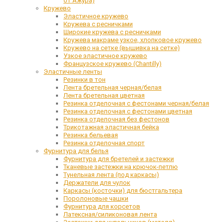
от Ажура)
Кружево
Эластичное кружево
Кружева с ресничками
Широкие кружева с ресничками
Кружева макраме узкое, хлопковое кружево
Кружево на сетке (вышивка на сетке)
Узкое эластичное кружево
Французское кружево (Chantilly)
Эластичные ленты
Резинки в тон
Лента бретельная черная/белая
Лента бретельная цветная
Резинка отделочная с фестонами черная/белая
Резинка отделочная с фестонами цветная
Резинка отделочная без фестонов
Трикотажная эластичная бейка
Резинка бельевая
Резинка отделочная спорт
Фурнитура для белья
Фурнитура для бретелей и застежки
Тканевые застежки на крючок-петлю
Тунельная лента (под каркасы)
Держатели для чулок
Каркасы (косточки) для бюстгальтера
Поролоновые чашки
Фурнитура для корсетов
Латексная/силиконовая лента