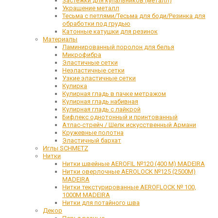
Застежки для купальников (металл)
Украшение металл
Тесьма с петлями/Тесьма для боди/Резинка для
обработки под грудью
Катонные катушки для резинок
Материалы
Ламинированный поролон для белья
Микрофибра
Эластичные сетки
Неэластичные сетки
Узкие эластичные сетки
Кулирка
Кулирная гладь в пачке метражом
Кулирная гладь набивная
Кулирная гладь с лайкрой
Бифлекс однотонный и принтованный
Атлас-стрейч / Шелк искусственный Армани
Кружевные полотна
Эластичный бархат
Иглы SCHMETZ
Нитки
Нитки швейные AEROFIL №120 (400 М) MADEIRA
Нитки оверлочные AEROLOCK №125 (2500М)
MADEIRA
Нитки текстурированные AEROFLOCK № 100,
1000М MADEIRA
Нитки для потайного шва
Декор