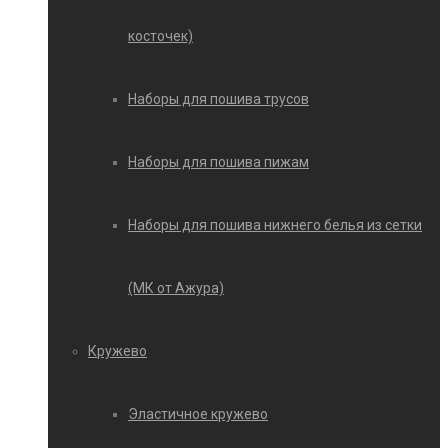
косточек)
Наборы для пошива трусов
Наборы для пошива пижам
Наборы для пошива нижнего белья из сетки
(МК от Ажура)
Кружево
Эластичное кружево