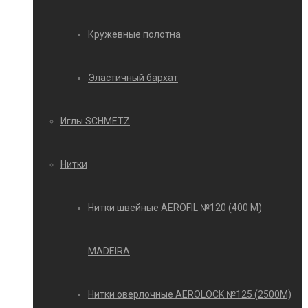
Кружевные полотна
Эластичный бархат
Иглы SCHMETZ
Нитки
Нитки швейные AEROFIL №120 (400 М)
MADEIRA
Нитки оверлочные AEROLOCK №125 (2500М)