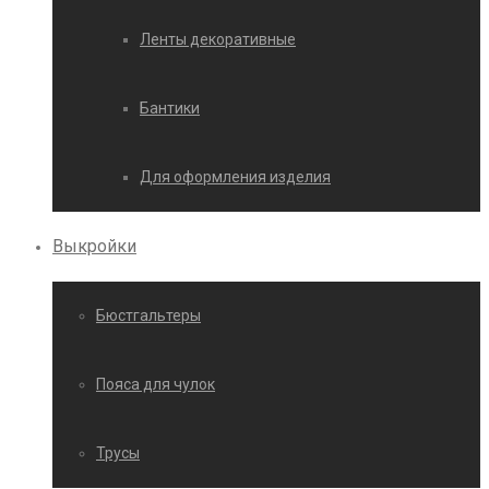
Ленты декоративные
Бантики
Для оформления изделия
Выкройки
Бюстгальтеры
Пояса для чулок
Трусы