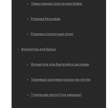
Трикотажная эластичная бейка
Резинка бельевая
Резинка отделочная спорт
Фурнитура для белья
Фурнитура для бретелей и застежки
Тканевые застежки на крючок-петлю
Тунельная лента (под каркасы)