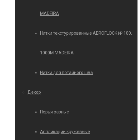
MADEIRA
Нитки текстурированные AEROFLOCK № 100,
1000М MADEIRA
Нитки для потайного шва
Декор
Перья разные
Аппликации кружевные