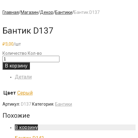
Главная
/
Магазин
/
Декор
/
Бантики
/
Бантик D137
Бантик D137
₽
3,00
/шт
Количество
Кол-во
В корзину
Детали
Цвет
Серый
Артикул:
D137
Категория:
Бантики
Похожие
В корзину