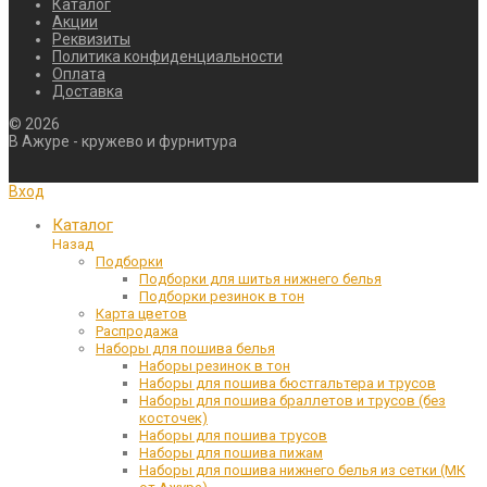
Каталог
Акции
Реквизиты
Политика конфиденциальности
Оплата
Доставка
©
2026
В Ажуре - кружево и фурнитура
Вход
Каталог
Назад
Подборки
Подборки для шитья нижнего белья
Подборки резинок в тон
Карта цветов
Распродажа
Наборы для пошива белья
Наборы резинок в тон
Наборы для пошива бюстгальтера и трусов
Наборы для пошива браллетов и трусов (без
косточек)
Наборы для пошива трусов
Наборы для пошива пижам
Наборы для пошива нижнего белья из сетки (МК