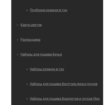
Подборки резинок в тон
Карта цветов
Распродажа
Наборы для пошива белья
Наборы резинок в тон
Наборы для пошива бюстгальтера и трусов
Наборы для пошива браллетов и трусов (без