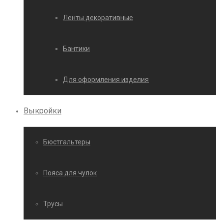
Ленты декоративные
Бантики
Для оформления изделия
Выкройки
Бюстгальтеры
Пояса для чулок
Трусы