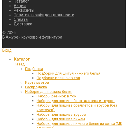
Каталог
Акции
Реквизиты
Политика конфиденциальности
Оплата
Доставка
©
2026
В Ажуре - кружево и фурнитура
Вход
Каталог
Назад
Подборки
Подборки для шитья нижнего белья
Подборки резинок в тон
Карта цветов
Распродажа
Наборы для пошива белья
Наборы резинок в тон
Наборы для пошива бюстгальтера и трусов
Наборы для пошива браллетов и трусов (без
косточек)
Наборы для пошива трусов
Наборы для пошива пижам
Наборы для пошива нижнего белья из сетки (МК