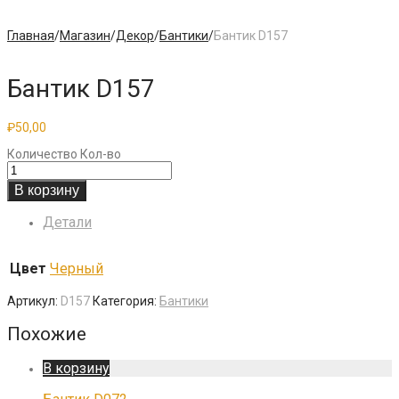
Главная
/
Магазин
/
Декор
/
Бантики
/
Бантик D157
Бантик D157
₽
50,00
Количество
Кол-во
В корзину
Детали
Цвет
Черный
Артикул:
D157
Категория:
Бантики
Похожие
В корзину