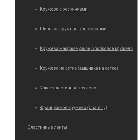
Кружева с ресничками
Широкие кружева с ресничками
Кружева макраме узкое, хлопковое кружево
Кружево на сетке (вышивка на сетке)
Узкое эластичное кружево
Французское кружево (Chantilly)
Эластичные ленты