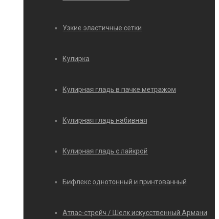
Узкие эластичные сетки
Кулирка
Кулирная гладь в пачке метражом
Кулирная гладь набивная
Кулирная гладь с лайкрой
Бифлекс однотонный и принтованный
Атлас-стрейч / Шелк искусственный Армани