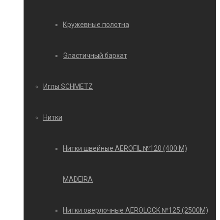
Кружевные полотна
Эластичный бархат
Иглы SCHMETZ
Нитки
Нитки швейные AEROFIL №120 (400 М)
MADEIRA
Нитки оверлочные AEROLOCK №125 (2500М)