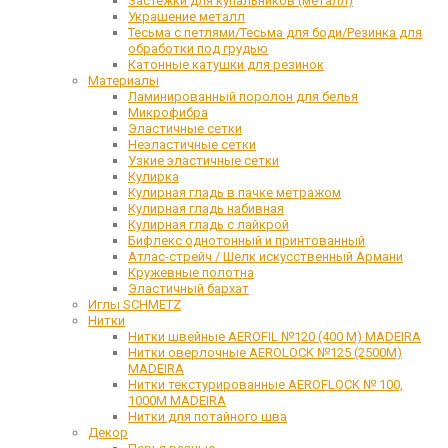
Застежки для купальников (металл)
Украшение металл
Тесьма с петлями/Тесьма для боди/Резинка для
обработки под грудью
Катонные катушки для резинок
Материалы
Ламинированный поролон для белья
Микрофибра
Эластичные сетки
Неэластичные сетки
Узкие эластичные сетки
Кулирка
Кулирная гладь в пачке метражом
Кулирная гладь набивная
Кулирная гладь с лайкрой
Бифлекс однотонный и принтованный
Атлас-стрейч / Шелк искусственный Армани
Кружевные полотна
Эластичный бархат
Иглы SCHMETZ
Нитки
Нитки швейные AEROFIL №120 (400 М) MADEIRA
Нитки оверлочные AEROLOCK №125 (2500М)
MADEIRA
Нитки текстурированные AEROFLOCK № 100,
1000М MADEIRA
Нитки для потайного шва
Декор