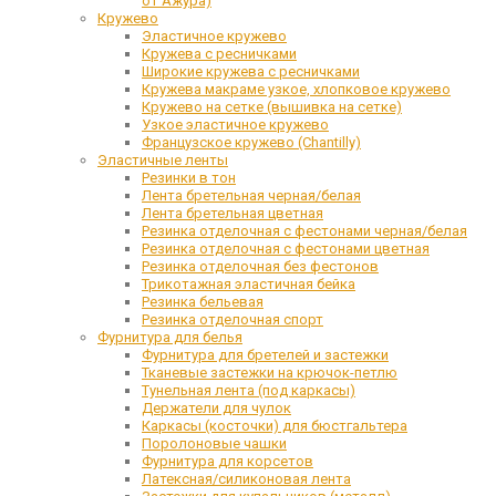
от Ажура)
Кружево
Эластичное кружево
Кружева с ресничками
Широкие кружева с ресничками
Кружева макраме узкое, хлопковое кружево
Кружево на сетке (вышивка на сетке)
Узкое эластичное кружево
Французское кружево (Chantilly)
Эластичные ленты
Резинки в тон
Лента бретельная черная/белая
Лента бретельная цветная
Резинка отделочная с фестонами черная/белая
Резинка отделочная с фестонами цветная
Резинка отделочная без фестонов
Трикотажная эластичная бейка
Резинка бельевая
Резинка отделочная спорт
Фурнитура для белья
Фурнитура для бретелей и застежки
Тканевые застежки на крючок-петлю
Тунельная лента (под каркасы)
Держатели для чулок
Каркасы (косточки) для бюстгальтера
Поролоновые чашки
Фурнитура для корсетов
Латексная/силиконовая лента