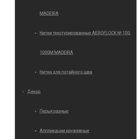
MADEIRA
Нитки текстурированные AEROFLOCK № 100,
1000М MADEIRA
Нитки для потайного шва
Декор
Перья разные
Аппликации кружевные