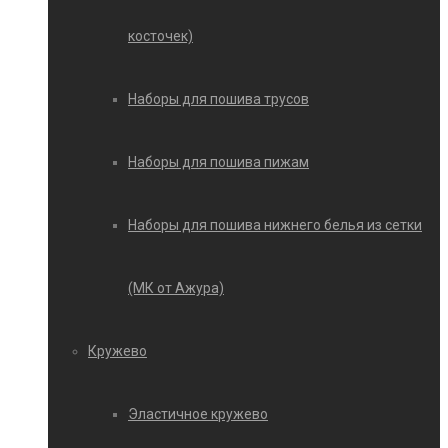
косточек)
Наборы для пошива трусов
Наборы для пошива пижам
Наборы для пошива нижнего белья из сетки
(МК от Ажура)
Кружево
Эластичное кружево