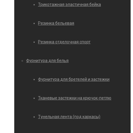
Трикотажная эластичная бейка
Резинка бельевая
Резинка отделочная спорт
Фурнитура для белья
Фурнитура для бретелей и застежки
Тканевые застежки на крючок-петлю
Тунельная лента (под каркасы)