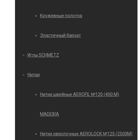
Кружевные полотна
Эластичный бархат
Иглы SCHMETZ
Нитки
Нитки швейные AEROFIL №120 (400 М)
MADEIRA
Нитки оверлочные AEROLOCK №125 (2500М)