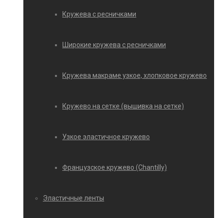
Кружева с ресничками
Широкие кружева с ресничками
Кружева макраме узкое, хлопковое кружево
Кружево на сетке (вышивка на сетке)
Узкое эластичное кружево
Французское кружево (Chantilly)
Эластичные ленты