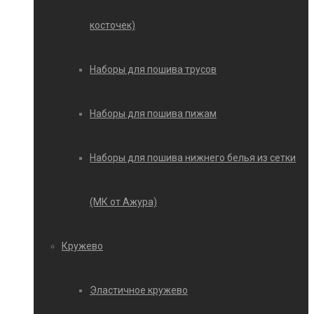
косточек)
Наборы для пошива трусов
Наборы для пошива пижам
Наборы для пошива нижнего белья из сетки
(МК от Ажура)
Кружево
Эластичное кружево