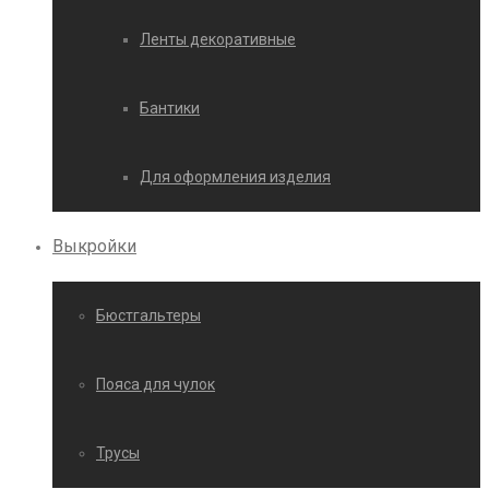
Ленты декоративные
Бантики
Для оформления изделия
Выкройки
Бюстгальтеры
Пояса для чулок
Трусы