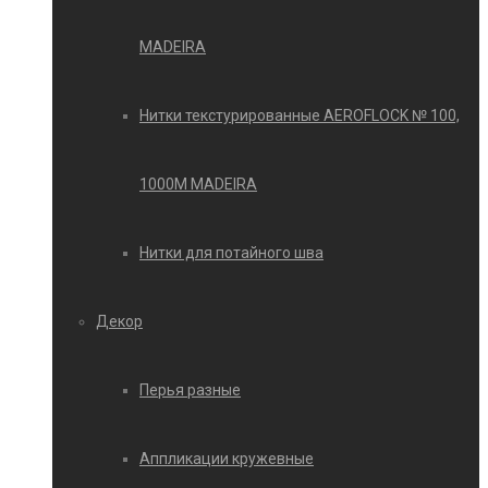
MADEIRA
Нитки текстурированные AEROFLOCK № 100,
1000М MADEIRA
Нитки для потайного шва
Декор
Перья разные
Аппликации кружевные