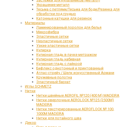
Застежки для купальников (металл)
Украшение металл
Тесьма с петлями/Тесьма для боди/Резинка для
обработки под грудью
Катонные катушки для резинок
Материалы
Ламинированный поролон для белья
Микрофибра
Эластичные сетки
Неэластичные сетки
Узкие эластичные сетки
Кулирка
Кулирная гладь в пачке метражом
Кулирная гладь набивная
Кулирная гладь с лайкрой
Бифлекс однотонный и принтованный
Атлас-стрейч / Шелк искусственный Армани
Кружевные полотна
Эластичный бархат
Иглы SCHMETZ
Нитки
Нитки швейные AEROFIL №120 (400 М) MADEIRA
Нитки оверлочные AEROLOCK №125 (2500М)
MADEIRA
Нитки текстурированные AEROFLOCK № 100,
1000М MADEIRA
Нитки для потайного шва
Декор