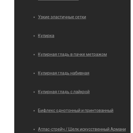
Узкие эластичные сетки
Кулирка
Кулирная гладь в пачке метражом
Кулирная гладь набивная
Кулирная гладь с лайкрой
Бифлекс однотонный и принтованный
Атлас-стрейч / Шелк искусственный Армани