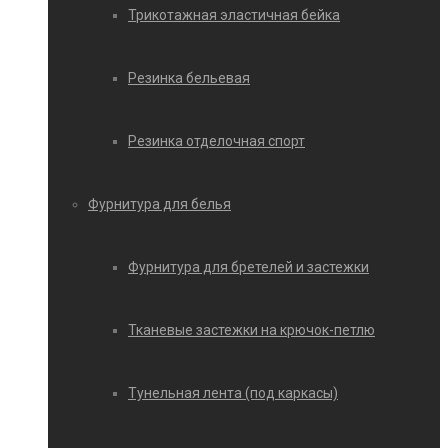
Трикотажная эластичная бейка
Резинка бельевая
Резинка отделочная спорт
Фурнитура для белья
Фурнитура для бретелей и застежки
Тканевые застежки на крючок-петлю
Тунельная лента (под каркасы)