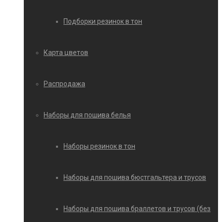
Подборки резинок в тон
Карта цветов
Распродажа
Наборы для пошива белья
Наборы резинок в тон
Наборы для пошива бюстгальтера и трусов
Наборы для пошива браллетов и трусов (без