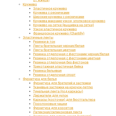
от Ажура)
Кружево
Эластичное кружево
Кружева с ресничками
Широкие кружева с ресничками
Кружева макраме узкое, хлопковое кружево
Кружево на сетке (вышивка на сетке)
Узкое эластичное кружево
Французское кружево (Chantilly)
Эластичные ленты
Резинки в тон
Лента бретельная черная/белая
Лента бретельная цветная
Резинка отделочная с фестонами черная/белая
Резинка отделочная с фестонами цветная
Резинка отделочная без фестонов
Трикотажная эластичная бейка
Резинка бельевая
Резинка отделочная спорт
Фурнитура для белья
Фурнитура для бретелей и застежки
Тканевые застежки на крючок-петлю
Тунельная лента (под каркасы)
Держатели для чулок
Каркасы (косточки) для бюстгальтера
Поролоновые чашки
Фурнитура для корсетов
Латексная/силиконовая лента