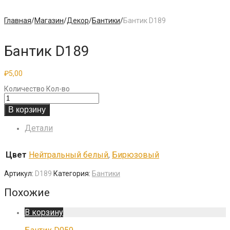
Главная
/
Магазин
/
Декор
/
Бантики
/
Бантик D189
Бантик D189
₽
5,00
Количество
Кол-во
В корзину
Детали
Цвет
Нейтральный белый
,
Бирюзовый
Артикул:
D189
Категория:
Бантики
Похожие
В корзину