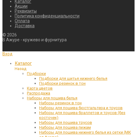
Каталог
Акции
Реквизиты
Политика конфиденциальности
Оплата
Доставка
©
2026
В Ажуре - кружево и фурнитура
Вход
Каталог
Назад
Подборки
Подборки для шитья нижнего белья
Подборки резинок в тон
Карта цветов
Распродажа
Наборы для пошива белья
Наборы резинок в тон
Наборы для пошива бюстгальтера и трусов
Наборы для пошива браллетов и трусов (без
косточек)
Наборы для пошива трусов
Наборы для пошива пижам
Наборы для пошива нижнего белья из сетки (МК