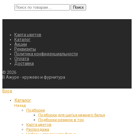
Искать:
Поиск
Карта цветов
Каталог
Акции
Реквизиты
Политика конфиденциальности
Оплата
Доставка
©
2026
В Ажуре - кружево и фурнитура
Вход
Каталог
Назад
Подборки
Подборки для шитья нижнего белья
Подборки резинок в тон
Карта цветов
Распродажа