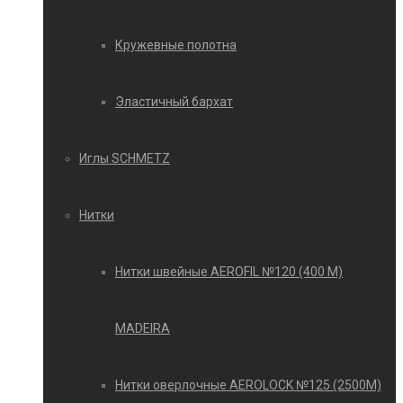
Кружевные полотна
Эластичный бархат
Иглы SCHMETZ
Нитки
Нитки швейные AEROFIL №120 (400 М)
MADEIRA
Нитки оверлочные AEROLOCK №125 (2500М)