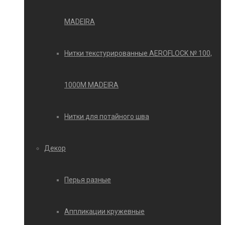
MADEIRA
Нитки текстурированные AEROFLOCK № 100,
1000М MADEIRA
Нитки для потайного шва
Декор
Перья разные
Аппликации кружевные