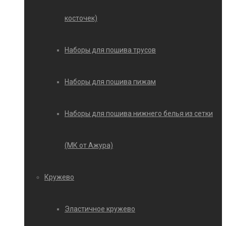
косточек)
Наборы для пошива трусов
Наборы для пошива пижам
Наборы для пошива нижнего белья из сетки
(МК от Ажура)
Кружево
Эластичное кружево