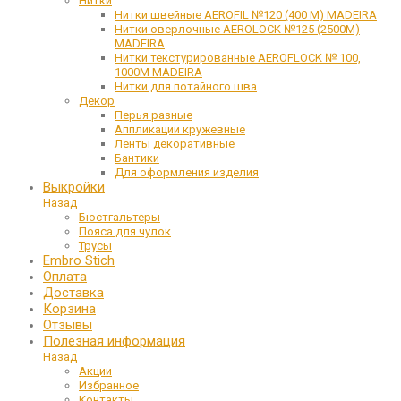
Нитки
Нитки швейные AEROFIL №120 (400 М) MADEIRA
Нитки оверлочные AEROLOCK №125 (2500М)
MADEIRA
Нитки текстурированные AEROFLOCK № 100,
1000М MADEIRA
Нитки для потайного шва
Декор
Перья разные
Аппликации кружевные
Ленты декоративные
Бантики
Для оформления изделия
Выкройки
Назад
Бюстгальтеры
Пояса для чулок
Трусы
Embro Stich
Оплата
Доставка
Корзина
Отзывы
Полезная информация
Назад
Акции
Избранное
Контакты