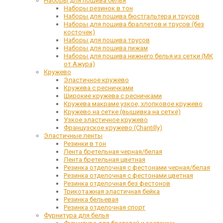
Наборы для пошива белья
Наборы резинок в тон
Наборы для пошива бюстгальтера и трусов
Наборы для пошива браллетов и трусов (без
косточек)
Наборы для пошива трусов
Наборы для пошива пижам
Наборы для пошива нижнего белья из сетки (МК
от Ажура)
Кружево
Эластичное кружево
Кружева с ресничками
Широкие кружева с ресничками
Кружева макраме узкое, хлопковое кружево
Кружево на сетке (вышивка на сетке)
Узкое эластичное кружево
Французское кружево (Chantilly)
Эластичные ленты
Резинки в тон
Лента бретельная черная/белая
Лента бретельная цветная
Резинка отделочная с фестонами черная/белая
Резинка отделочная с фестонами цветная
Резинка отделочная без фестонов
Трикотажная эластичная бейка
Резинка бельевая
Резинка отделочная спорт
Фурнитура для белья