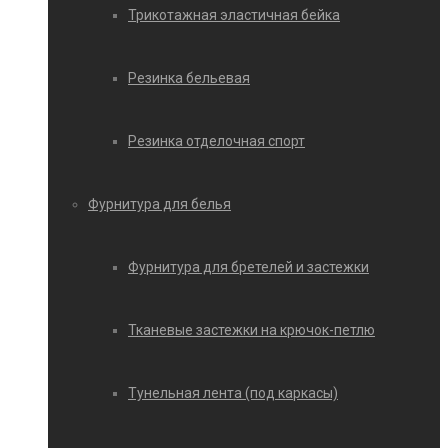
Трикотажная эластичная бейка
Резинка бельевая
Резинка отделочная спорт
Фурнитура для белья
Фурнитура для бретелей и застежки
Тканевые застежки на крючок-петлю
Тунельная лента (под каркасы)