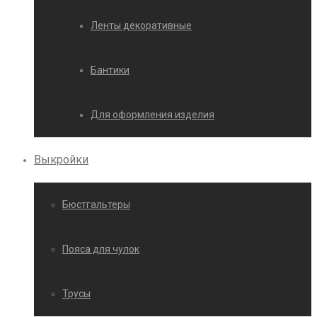
Ленты декоративные
Бантики
Для оформления изделия
Выкройки
Бюстгальтеры
Пояса для чулок
Трусы