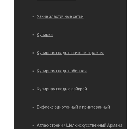
Узкие эластичные сетки
Кулирка
Кулирная гладь в пачке метражом
Кулирная гладь набивная
Кулирная гладь с лайкрой
Бифлекс однотонный и принтованный
Атлас-стрейч / Шелк искусственный Армани