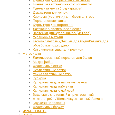
Фурнитура для бретелей и застежки
Тканевые застежки на крючок-петлю
Тунельная лента (под каркасы)
Держатели для чулок
Каркасы (косточки) для бюстгальтера
Поролоновые чашки
Фурнитура для корсетов
Латексная/силиконовая лента
Застежки для купальников (металл)
Украшение металл
Тесьма с петлями/Тесьма для боди/Резинка для
обработки под грудью
Катонные катушки для резинок
Материалы
Ламинированный поролон для белья
Микрофибра
Эластичные сетки
Неэластичные сетки
Узкие эластичные сетки
Кулирка
Кулирная гладь в пачке метражом
Кулирная гладь набивная
Кулирная гладь с лайкрой
Бифлекс однотонный и принтованный
Атлас-стрейч / Шелк искусственный Армани
Кружевные полотна
Эластичный бархат
Иглы SCHMETZ