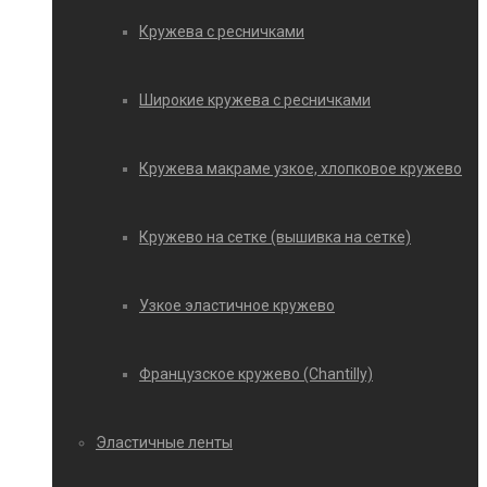
Кружева с ресничками
Широкие кружева с ресничками
Кружева макраме узкое, хлопковое кружево
Кружево на сетке (вышивка на сетке)
Узкое эластичное кружево
Французское кружево (Chantilly)
Эластичные ленты