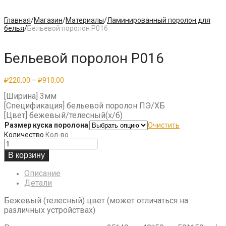
Главная
/
Магазин
/
Материалы
/
Ламинированный поролон для
белья
/
Бельевой поролон P016
Бельевой поролон P016
Диапазон
₽
220,00
–
₽
910,00
цен:
[Ширина] 3мм
₽220,00
–
[Спецификация] бельевой поролон ПЭ/ХБ
₽910,00
[Цвет] бежевый/телесный(х/б)
Размер куска поролона
Очистить
Количество
Кол-во
В корзину
Описание
Детали
Бежевый (телесный) цвет (может отличаться на
различных устройствах)