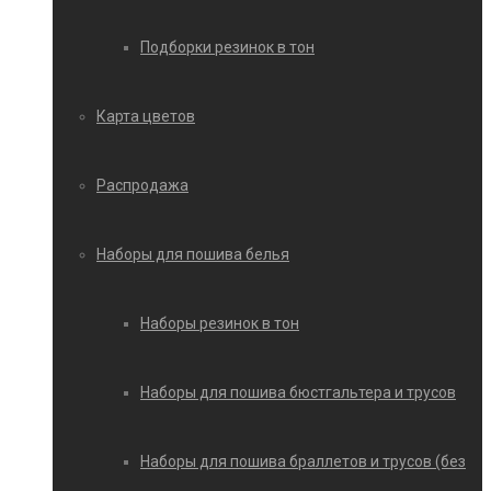
Подборки резинок в тон
Карта цветов
Распродажа
Наборы для пошива белья
Наборы резинок в тон
Наборы для пошива бюстгальтера и трусов
Наборы для пошива браллетов и трусов (без