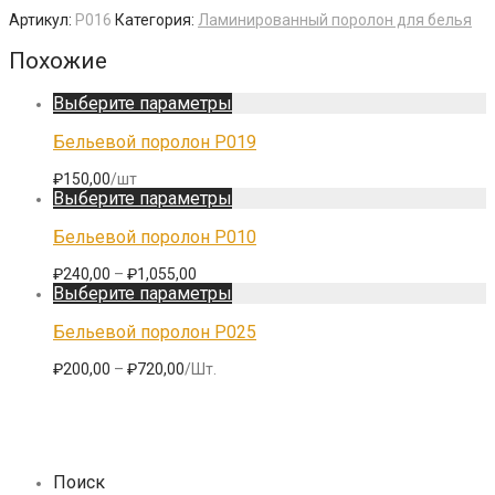
Артикул:
P016
Категория:
Ламинированный поролон для белья
Похожие
Этот
Выберите параметры
товар
имеет
Бельевой поролон P019
несколько
вариаций.
₽
150,00
/шт
Опции
Этот
Выберите параметры
можно
товар
выбрать
имеет
Бельевой поролон P010
на
несколько
странице
вариаций.
Диапазон
₽
240,00
–
₽
1,055,00
товара.
Опции
цен:
Этот
Выберите параметры
можно
₽240,00
товар
выбрать
–
имеет
Бельевой поролон P025
на
₽1,055,00
несколько
странице
вариаций.
Диапазон
₽
200,00
–
₽
720,00
/Шт.
товара.
Опции
цен:
можно
₽200,00
выбрать
–
на
₽720,00
странице
товара.
Поиск