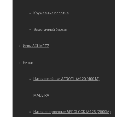
Кружевные полотна
Эластичный бархат
Иглы SCHMETZ
Нитки
Нитки швейные AEROFIL №120 (400 М)
MADEIRA
Нитки оверлочные AEROLOCK №125 (2500М)