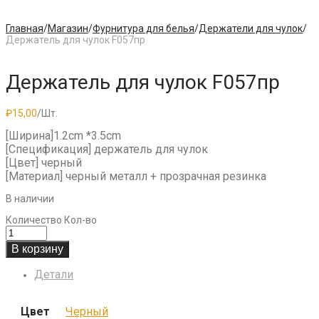
Главная
/
Магазин
/
Фурнитура для белья
/
Держатели для чулок
/
Держатель для чулок F057пр
Держатель для чулок F057пр
₽
15,00
/Шт.
[Ширина]1.2cm *3.5cm
[Спецификация] держатель для чулок
[Цвет] черный
[Материал] черный металл + прозрачная резинка
В наличии
Количество
Кол-во
В корзину
Детали
Цвет
Черный