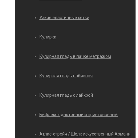
Узкие эластичные сетки
Кулирка
Кулирная гладь в пачке метражом
Кулирная гладь набивная
Кулирная гладь с лайкрой
Бифлекс однотонный и принтованный
Атлас-стрейч / Шелк искусственный Армани