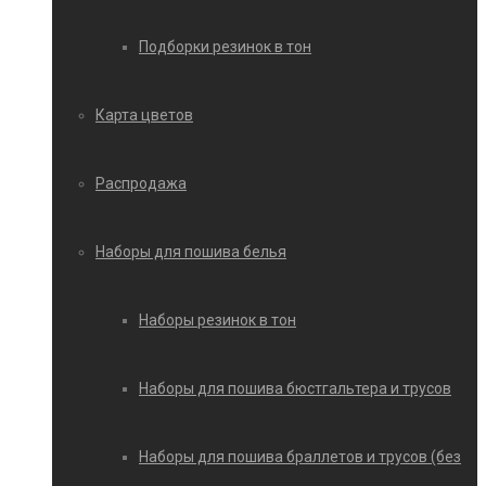
Подборки резинок в тон
Карта цветов
Распродажа
Наборы для пошива белья
Наборы резинок в тон
Наборы для пошива бюстгальтера и трусов
Наборы для пошива браллетов и трусов (без