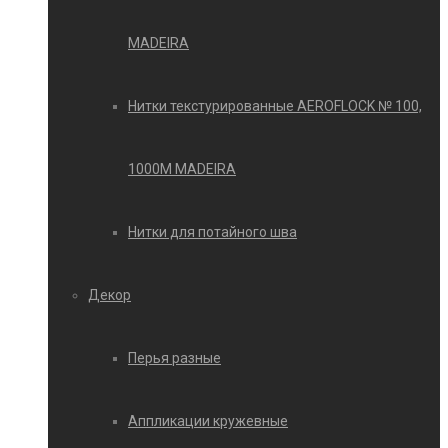
MADEIRA
Нитки текстурированные AEROFLOCK № 100,
1000М MADEIRA
Нитки для потайного шва
Декор
Перья разные
Аппликации кружевные