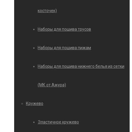
косточек)
Наборы для пошива трусов
Наборы для пошива пижам
Наборы для пошива нижнего белья из сетки
(МК от Ажура)
Кружево
Эластичное кружево