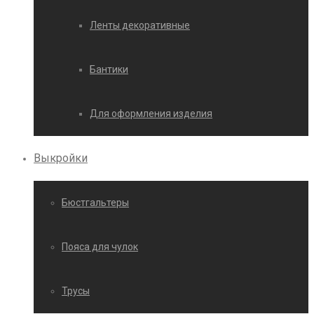
Ленты декоративные
Бантики
Для оформления изделия
Выкройки
Бюстгальтеры
Пояса для чулок
Трусы