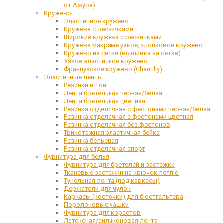
от Ажура)
Кружево
Эластичное кружево
Кружева с ресничками
Широкие кружева с ресничками
Кружева макраме узкое, хлопковое кружево
Кружево на сетке (вышивка на сетке)
Узкое эластичное кружево
Французское кружево (Chantilly)
Эластичные ленты
Резинки в тон
Лента бретельная черная/белая
Лента бретельная цветная
Резинка отделочная с фестонами черная/белая
Резинка отделочная с фестонами цветная
Резинка отделочная без фестонов
Трикотажная эластичная бейка
Резинка бельевая
Резинка отделочная спорт
Фурнитура для белья
Фурнитура для бретелей и застежки
Тканевые застежки на крючок-петлю
Тунельная лента (под каркасы)
Держатели для чулок
Каркасы (косточки) для бюстгальтера
Поролоновые чашки
Фурнитура для корсетов
Латексная/силиконовая лента