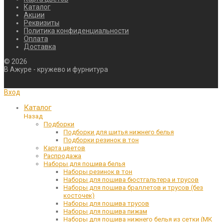
Каталог
Акции
Реквизиты
Политика конфиденциальности
Оплата
Доставка
©
2026
В Ажуре - кружево и фурнитура
Вход
Каталог
Назад
Подборки
Подборки для шитья нижнего белья
Подборки резинок в тон
Карта цветов
Распродажа
Наборы для пошива белья
Наборы резинок в тон
Наборы для пошива бюстгальтера и трусов
Наборы для пошива браллетов и трусов (без
косточек)
Наборы для пошива трусов
Наборы для пошива пижам
Наборы для пошива нижнего белья из сетки (МК