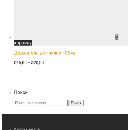
В
корзину
Держатель для чулок F064ч
₽
15,00
–
₽
20,00
Поиск
Искать:
Поиск
Карта цветов