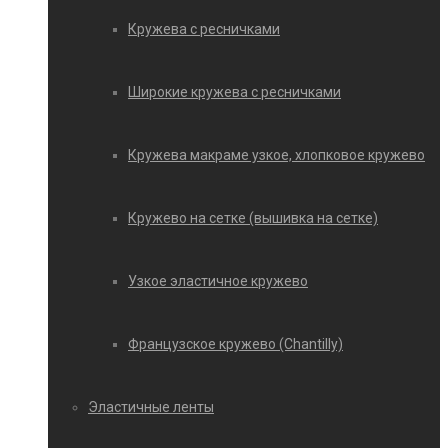
Кружева с ресничками
Широкие кружева с ресничками
Кружева макраме узкое, хлопковое кружево
Кружево на сетке (вышивка на сетке)
Узкое эластичное кружево
Французское кружево (Chantilly)
Эластичные ленты