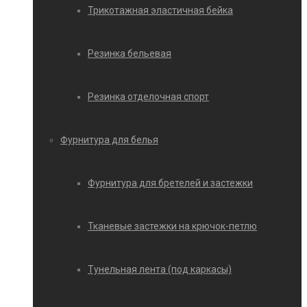
Трикотажная эластичная бейка
Резинка бельевая
Резинка отделочная спорт
Фурнитура для белья
Фурнитура для бретелей и застежки
Тканевые застежки на крючок-петлю
Тунельная лента (под каркасы)