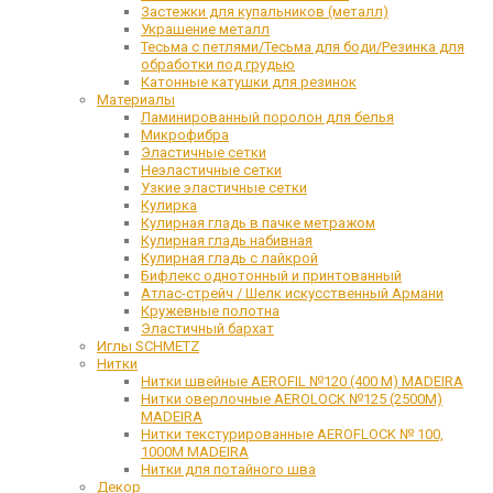
Застежки для купальников (металл)
Украшение металл
Тесьма с петлями/Тесьма для боди/Резинка для
обработки под грудью
Катонные катушки для резинок
Материалы
Ламинированный поролон для белья
Микрофибра
Эластичные сетки
Неэластичные сетки
Узкие эластичные сетки
Кулирка
Кулирная гладь в пачке метражом
Кулирная гладь набивная
Кулирная гладь с лайкрой
Бифлекс однотонный и принтованный
Атлас-стрейч / Шелк искусственный Армани
Кружевные полотна
Эластичный бархат
Иглы SCHMETZ
Нитки
Нитки швейные AEROFIL №120 (400 М) MADEIRA
Нитки оверлочные AEROLOCK №125 (2500М)
MADEIRA
Нитки текстурированные AEROFLOCK № 100,
1000М MADEIRA
Нитки для потайного шва
Декор