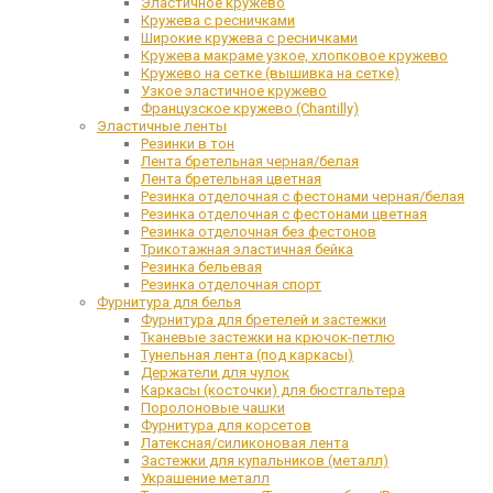
Эластичное кружево
Кружева с ресничками
Широкие кружева с ресничками
Кружева макраме узкое, хлопковое кружево
Кружево на сетке (вышивка на сетке)
Узкое эластичное кружево
Французское кружево (Chantilly)
Эластичные ленты
Резинки в тон
Лента бретельная черная/белая
Лента бретельная цветная
Резинка отделочная с фестонами черная/белая
Резинка отделочная с фестонами цветная
Резинка отделочная без фестонов
Трикотажная эластичная бейка
Резинка бельевая
Резинка отделочная спорт
Фурнитура для белья
Фурнитура для бретелей и застежки
Тканевые застежки на крючок-петлю
Тунельная лента (под каркасы)
Держатели для чулок
Каркасы (косточки) для бюстгальтера
Поролоновые чашки
Фурнитура для корсетов
Латексная/силиконовая лента
Застежки для купальников (металл)
Украшение металл