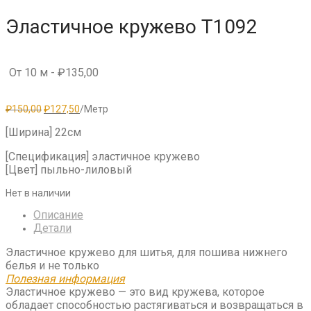
Эластичное кружево T1092
От 10 м -
₽
135,00
Первоначальная
Текущая
₽
150,00
₽
127,50
/Метр
цена
цена:
составляла
₽127,50.
[Ширина] 22см
₽150,00.
[Спецификация] эластичное кружево
[Цвет] пыльно-лиловый
Нет в наличии
Описание
Детали
Эластичное кружево для шитья, для пошива нижнего
белья и не только
Полезная информация
Эластичное кружево — это вид кружева, которое
обладает способностью растягиваться и возвращаться в