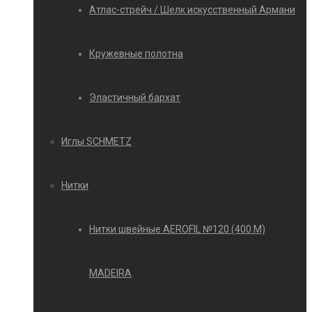
Атлас-стрейч / Шелк искусственный Армани
Кружевные полотна
Эластичный бархат
Иглы SCHMETZ
Нитки
Нитки швейные AEROFIL №120 (400 М)
MADEIRA