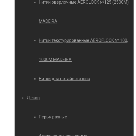
Нитки оверлочные AEROLOCK №125 (2500М)
MADEIRA
Нитки текстурированные AEROFLOCK № 100,
1000М MADEIRA
Нитки для потайного шва
Декор
Перья разные