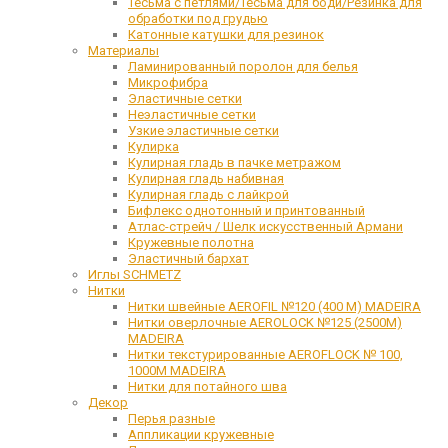
Тесьма с петлями/Тесьма для боди/Резинка для
обработки под грудью
Катонные катушки для резинок
Материалы
Ламинированный поролон для белья
Микрофибра
Эластичные сетки
Неэластичные сетки
Узкие эластичные сетки
Кулирка
Кулирная гладь в пачке метражом
Кулирная гладь набивная
Кулирная гладь с лайкрой
Бифлекс однотонный и принтованный
Атлас-стрейч / Шелк искусственный Армани
Кружевные полотна
Эластичный бархат
Иглы SCHMETZ
Нитки
Нитки швейные AEROFIL №120 (400 М) MADEIRA
Нитки оверлочные AEROLOCK №125 (2500М)
MADEIRA
Нитки текстурированные AEROFLOCK № 100,
1000М MADEIRA
Нитки для потайного шва
Декор
Перья разные
Аппликации кружевные