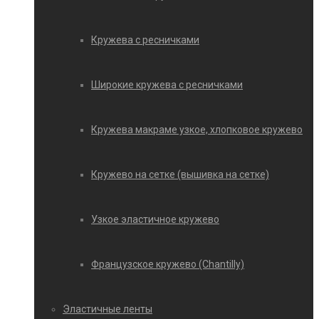
Кружева с ресничками
Широкие кружева с ресничками
Кружева макраме узкое, хлопковое кружево
Кружево на сетке (вышивка на сетке)
Узкое эластичное кружево
Французское кружево (Chantilly)
Эластичные ленты