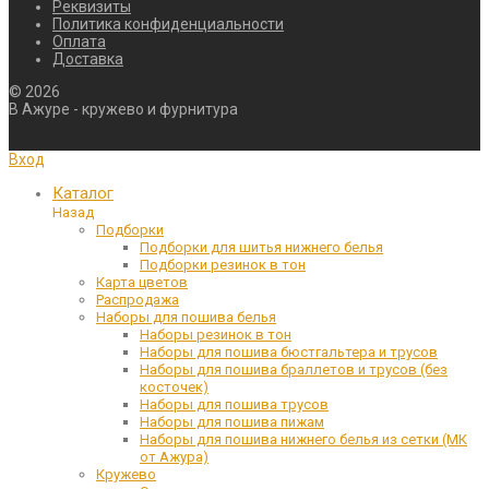
Реквизиты
Политика конфиденциальности
Оплата
Доставка
©
2026
В Ажуре - кружево и фурнитура
Вход
Каталог
Назад
Подборки
Подборки для шитья нижнего белья
Подборки резинок в тон
Карта цветов
Распродажа
Наборы для пошива белья
Наборы резинок в тон
Наборы для пошива бюстгальтера и трусов
Наборы для пошива браллетов и трусов (без
косточек)
Наборы для пошива трусов
Наборы для пошива пижам
Наборы для пошива нижнего белья из сетки (МК
от Ажура)
Кружево