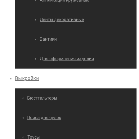
Аппликации кружевные
Ленты декоративные
Бантики
Для оформления изделия
Выкройки
Бюстгальтеры
Пояса для чулок
Трусы