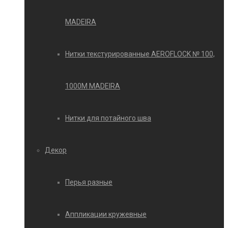
MADEIRA
Нитки текстурированные AEROFLOCK № 100,
1000М MADEIRA
Нитки для потайного шва
Декор
Перья разные
Аппликации кружевные