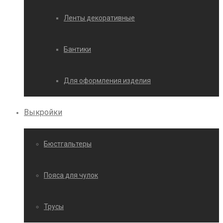
Ленты декоративные
Бантики
Для оформления изделия
Выкройки
Бюстгальтеры
Пояса для чулок
Трусы