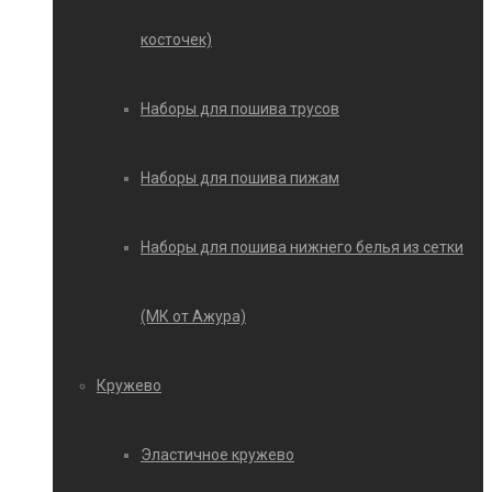
косточек)
Наборы для пошива трусов
Наборы для пошива пижам
Наборы для пошива нижнего белья из сетки
(МК от Ажура)
Кружево
Эластичное кружево