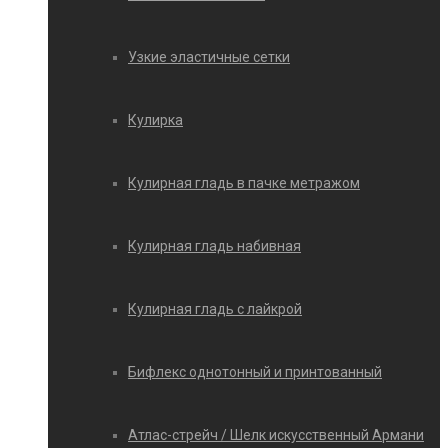
Узкие эластичные сетки
Кулирка
Кулирная гладь в пачке метражом
Кулирная гладь набивная
Кулирная гладь с лайкрой
Бифлекс однотонный и принтованный
Атлас-стрейч / Шелк искусственный Армани