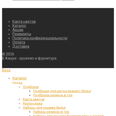
Карта цветов
Каталог
Акции
Реквизиты
Политика конфиденциальности
Оплата
Доставка
©
2026
В Ажуре - кружево и фурнитура
Вход
Каталог
Назад
Подборки
Подборки для шитья нижнего белья
Подборки резинок в тон
Карта цветов
Распродажа
Наборы для пошива белья
Наборы резинок в тон
Наборы для пошива бюстгальтера и трусов