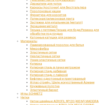
Держатели для чулок
Каркасы (косточки) для бюстгальтера
Поролоновые чашки
Фурнитура для корсетов
Латексная/силиконовая лента
Застежки для купальников (металл)
Украшение металл
Тесьма с петлями/Тесьма для боди/Резинка для
обработки под грудью
Катонные катушки для резинок
Материалы
Ламинированный поролон для белья
Микрофибра
Эластичные сетки
Неэластичные сетки
Узкие эластичные сетки
Кулирка
Кулирная гладь в пачке метражом
Кулирная гладь набивная
Кулирная гладь с лайкрой
Бифлекс однотонный и принтованный
Атлас-стрейч / Шелк искусственный Армани
Кружевные полотна
Эластичный бархат
Иглы SCHMETZ
Нитки
Нитки швейные AEROFIL №120 (400 М) MADEIRA
Нитки оверлочные AEROLOCK №125 (2500М)