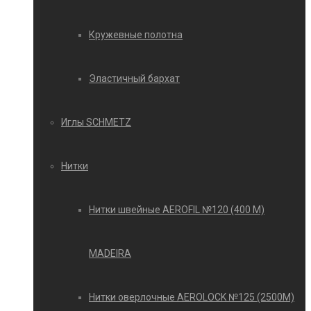
Кружевные полотна
Эластичный бархат
Иглы SCHMETZ
Нитки
Нитки швейные AEROFIL №120 (400 М)
MADEIRA
Нитки оверлочные AEROLOCK №125 (2500М)