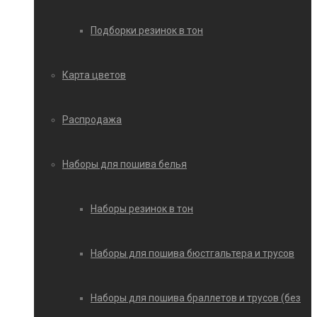
Подборки резинок в тон
Карта цветов
Распродажа
Наборы для пошива белья
Наборы резинок в тон
Наборы для пошива бюстгальтера и трусов
Наборы для пошива браллетов и трусов (без