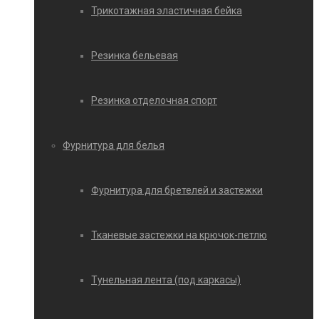
Трикотажная эластичная бейка
Резинка бельевая
Резинка отделочная спорт
Фурнитура для белья
Фурнитура для бретелей и застежки
Тканевые застежки на крючок-петлю
Тунельная лента (под каркасы)