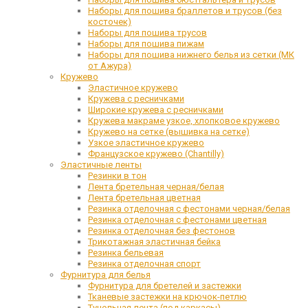
Наборы для пошива браллетов и трусов (без
косточек)
Наборы для пошива трусов
Наборы для пошива пижам
Наборы для пошива нижнего белья из сетки (МК
от Ажура)
Кружево
Эластичное кружево
Кружева с ресничками
Широкие кружева с ресничками
Кружева макраме узкое, хлопковое кружево
Кружево на сетке (вышивка на сетке)
Узкое эластичное кружево
Французское кружево (Chantilly)
Эластичные ленты
Резинки в тон
Лента бретельная черная/белая
Лента бретельная цветная
Резинка отделочная с фестонами черная/белая
Резинка отделочная с фестонами цветная
Резинка отделочная без фестонов
Трикотажная эластичная бейка
Резинка бельевая
Резинка отделочная спорт
Фурнитура для белья
Фурнитура для бретелей и застежки
Тканевые застежки на крючок-петлю
Тунельная лента (под каркасы)