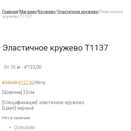
Главная
/
Магазин
/
Кружево
/
Эластичное кружево
/
Эластичное
кружево T1137
Эластичное кружево T1137
От 10 м -
₽
135,00
Первоначальная
Текущая
₽
150,00
₽
127,50
/Метр
цена
цена:
составляла
₽127,50.
[Ширина] 23см
₽150,00.
[Спецификация] эластичное кружево
[Цвет] черный
Нет в наличии
Описание