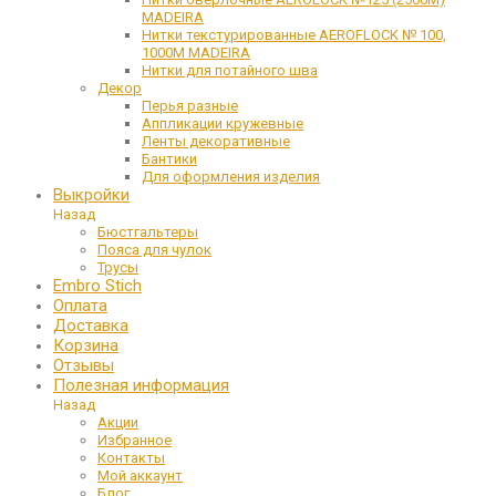
MADEIRA
Нитки текстурированные AEROFLOCK № 100,
1000М MADEIRA
Нитки для потайного шва
Декор
Перья разные
Аппликации кружевные
Ленты декоративные
Бантики
Для оформления изделия
Выкройки
Назад
Бюстгальтеры
Пояса для чулок
Трусы
Embro Stich
Оплата
Доставка
Корзина
Отзывы
Полезная информация
Назад
Акции
Избранное
Контакты
Мой аккаунт
Блог