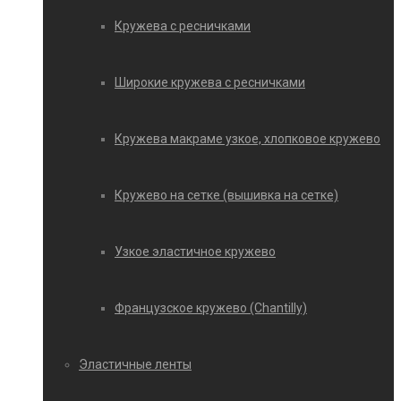
Кружева с ресничками
Широкие кружева с ресничками
Кружева макраме узкое, хлопковое кружево
Кружево на сетке (вышивка на сетке)
Узкое эластичное кружево
Французское кружево (Chantilly)
Эластичные ленты