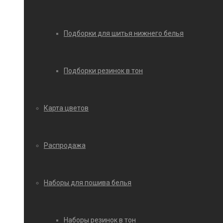
Подборки для шитья нижнего белья
Подборки резинок в тон
Карта цветов
Распродажа
Наборы для пошива белья
Наборы резинок в тон