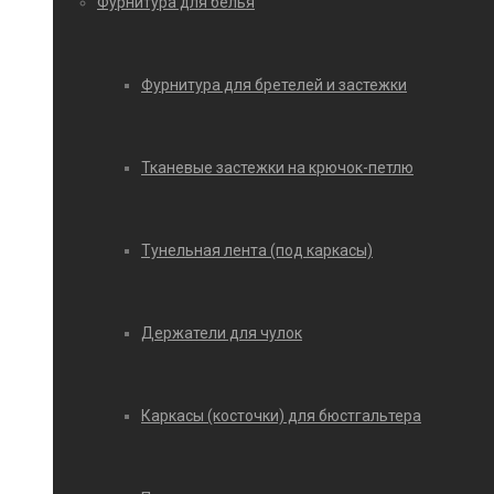
Фурнитура для белья
Фурнитура для бретелей и застежки
Тканевые застежки на крючок-петлю
Тунельная лента (под каркасы)
Держатели для чулок
Каркасы (косточки) для бюстгальтера