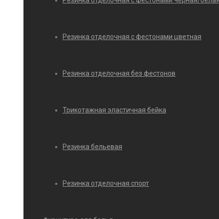
Резинка отделочная с фестонами черная/бела
Резинка отделочная с фестонами цветная
Резинка отделочная без фестонов
Трикотажная эластичная бейка
Резинка бельевая
Резинка отделочная спорт