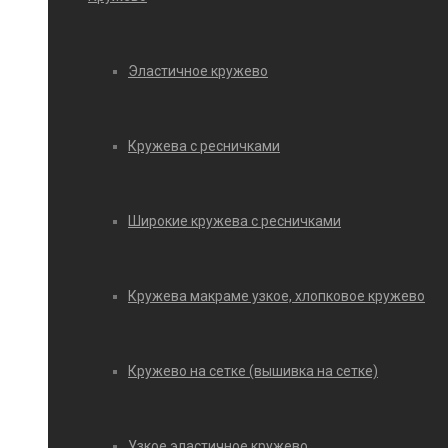
Эластичное кружево
Кружева с ресничками
Широкие кружева с ресничками
Кружева макраме узкое, хлопковое кружево
Кружево на сетке (вышивка на сетке)
Узкое эластичное кружево