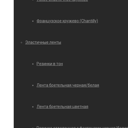
Французское кружево (Chantilly)
Эластичные ленты
Резинки в тон
Лента бретельная черная/белая
Лента бретельная цветная