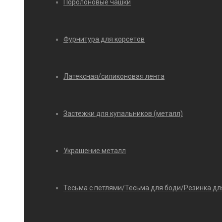
Поролоновые чашки
Фурнитура для корсетов
Латексная/силиконовая лента
Застежки для купальников (металл)
Украшение металл
Тесьма с петлями/Тесьма для боди/Резинка дл