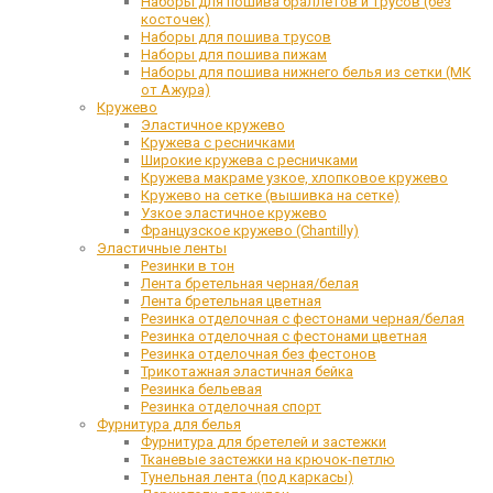
Наборы для пошива браллетов и трусов (без
косточек)
Наборы для пошива трусов
Наборы для пошива пижам
Наборы для пошива нижнего белья из сетки (МК
от Ажура)
Кружево
Эластичное кружево
Кружева с ресничками
Широкие кружева с ресничками
Кружева макраме узкое, хлопковое кружево
Кружево на сетке (вышивка на сетке)
Узкое эластичное кружево
Французское кружево (Chantilly)
Эластичные ленты
Резинки в тон
Лента бретельная черная/белая
Лента бретельная цветная
Резинка отделочная с фестонами черная/белая
Резинка отделочная с фестонами цветная
Резинка отделочная без фестонов
Трикотажная эластичная бейка
Резинка бельевая
Резинка отделочная спорт
Фурнитура для белья
Фурнитура для бретелей и застежки
Тканевые застежки на крючок-петлю
Тунельная лента (под каркасы)