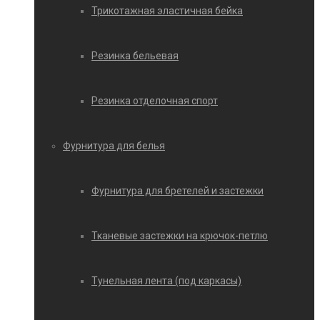
Трикотажная эластичная бейка
Резинка бельевая
Резинка отделочная спорт
Фурнитура для белья
Фурнитура для бретелей и застежки
Тканевые застежки на крючок-петлю
Тунельная лента (под каркасы)