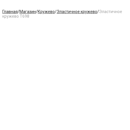
Главная
/
Магазин
/
Кружево
/
Эластичное кружево
/
Эластичное
кружево T698