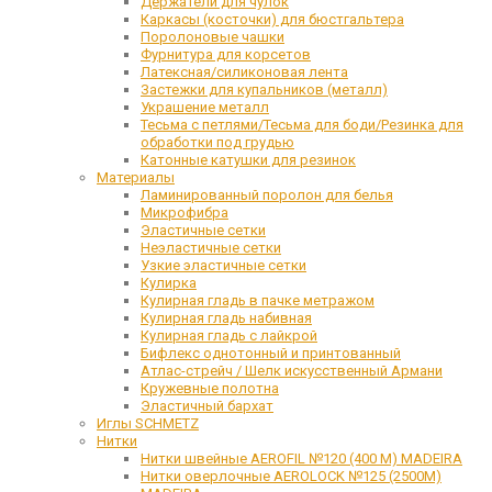
Держатели для чулок
Каркасы (косточки) для бюстгальтера
Поролоновые чашки
Фурнитура для корсетов
Латексная/силиконовая лента
Застежки для купальников (металл)
Украшение металл
Тесьма с петлями/Тесьма для боди/Резинка для
обработки под грудью
Катонные катушки для резинок
Материалы
Ламинированный поролон для белья
Микрофибра
Эластичные сетки
Неэластичные сетки
Узкие эластичные сетки
Кулирка
Кулирная гладь в пачке метражом
Кулирная гладь набивная
Кулирная гладь с лайкрой
Бифлекс однотонный и принтованный
Атлас-стрейч / Шелк искусственный Армани
Кружевные полотна
Эластичный бархат
Иглы SCHMETZ
Нитки
Нитки швейные AEROFIL №120 (400 М) MADEIRA
Нитки оверлочные AEROLOCK №125 (2500М)