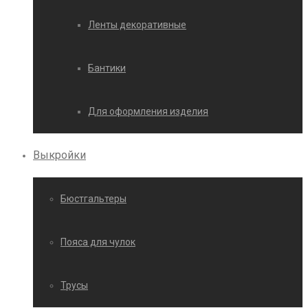
Ленты декоративные
Бантики
Для оформления изделия
Выкройки
Бюстгальтеры
Пояса для чулок
Трусы