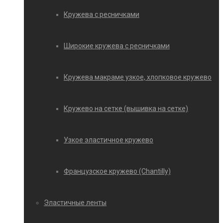
Кружева с ресничками
Широкие кружева с ресничками
Кружева макраме узкое, хлопковое кружево
Кружево на сетке (вышивка на сетке)
Узкое эластичное кружево
Французское кружево (Chantilly)
Эластичные ленты