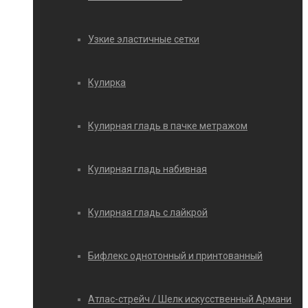
Узкие эластичные сетки
Кулирка
Кулирная гладь в пачке метражом
Кулирная гладь набивная
Кулирная гладь с лайкрой
Бифлекс однотонный и принтованный
Атлас-стрейч / Шелк искусственный Армани