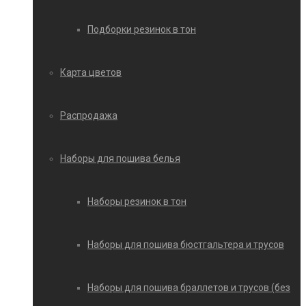
Подборки резинок в тон
Карта цветов
Распродажа
Наборы для пошива белья
Наборы резинок в тон
Наборы для пошива бюстгальтера и трусов
Наборы для пошива браллетов и трусов (без