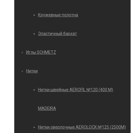
Кружевные полотна
Эластичный бархат
Иглы SCHMETZ
Нитки
Нитки швейные AEROFIL №120 (400 М)
MADEIRA
Нитки оверлочные AEROLOCK №125 (2500М)