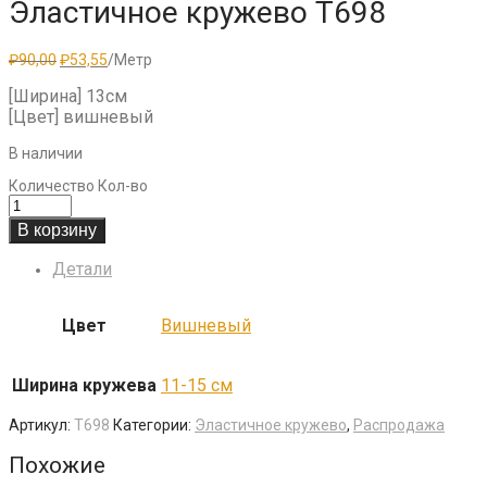
Эластичное кружево T698
Первоначальная
Текущая
₽
90,00
₽
53,55
/Метр
цена
цена:
составляла
₽53,55.
[Ширина] 13см
₽90,00.
[Цвет] вишневый
В наличии
Количество
Кол-во
В корзину
Детали
Цвет
Вишневый
Ширина кружева
11-15 см
Артикул:
T698
Категории:
Эластичное кружево
,
Распродажа
Похожие