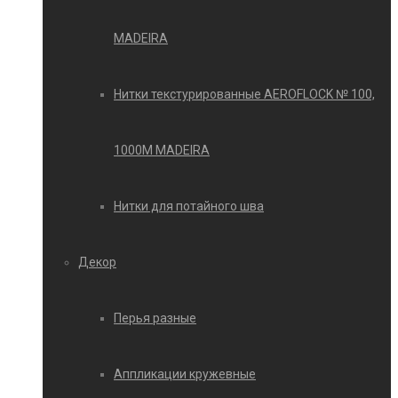
MADEIRA
Нитки текстурированные AEROFLOCK № 100,
1000М MADEIRA
Нитки для потайного шва
Декор
Перья разные
Аппликации кружевные