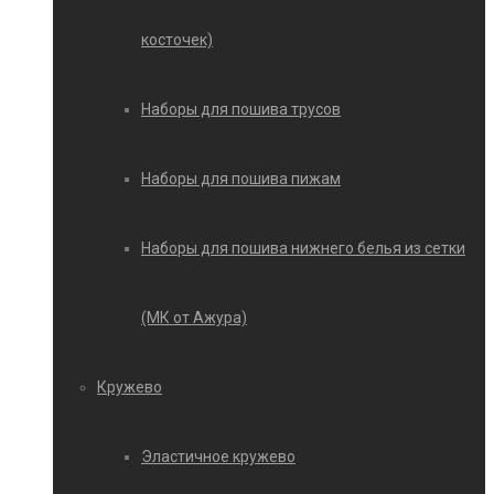
косточек)
Наборы для пошива трусов
Наборы для пошива пижам
Наборы для пошива нижнего белья из сетки
(МК от Ажура)
Кружево
Эластичное кружево