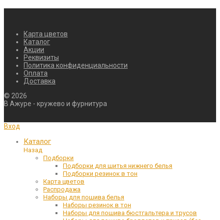
Карта цветов
Каталог
Акции
Реквизиты
Политика конфиденциальности
Оплата
Доставка
©
2026
В Ажуре - кружево и фурнитура
Вход
Каталог
Назад
Подборки
Подборки для шитья нижнего белья
Подборки резинок в тон
Карта цветов
Распродажа
Наборы для пошива белья
Наборы резинок в тон
Наборы для пошива бюстгальтера и трусов