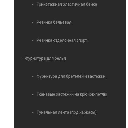
Трикотажная эластичная бейка
Резинка бельевая
Резинка отделочная спорт
Фурнитура для белья
Фурнитура для бретелей и застежки
Тканевые застежки на крючок-петлю
Тунельная лента (под каркасы)