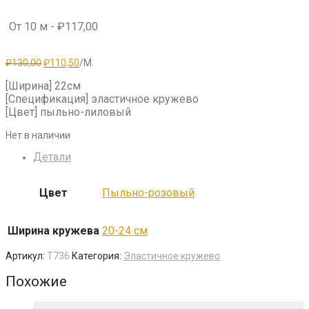
От 10 м -
₽
117,00
Первоначальная
Текущая
₽
130,00
₽
110,50
/М.
цена
цена:
составляла
₽110,50.
[Ширина] 22см
₽130,00.
[Спецификация] эластичное кружево
[Цвет] пыльно-лиловый
Нет в наличии
Детали
Цвет
Пыльно-розовый
Ширина кружева
20-24 см
Артикул:
T736
Категория:
Эластичное кружево
Похожие