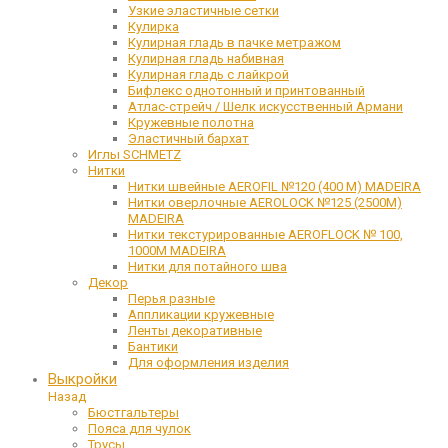
Узкие эластичные сетки
Кулирка
Кулирная гладь в пачке метражом
Кулирная гладь набивная
Кулирная гладь с лайкрой
Бифлекс однотонный и принтованный
Атлас-стрейч / Шелк искусственный Армани
Кружевные полотна
Эластичный бархат
Иглы SCHMETZ
Нитки
Нитки швейные AEROFIL №120 (400 М) MADEIRA
Нитки оверлочные AEROLOCK №125 (2500М)
MADEIRA
Нитки текстурированные AEROFLOCK № 100,
1000М MADEIRA
Нитки для потайного шва
Декор
Перья разные
Аппликации кружевные
Ленты декоративные
Бантики
Для оформления изделия
Выкройки
Назад
Бюстгальтеры
Пояса для чулок
Трусы