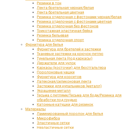
Резинки в тон
Лента бретельная черная/белая
Лента бретельная цветная
Резинка отделочная с фестонами черная/белая
Резинка отделочная с фестонами цветная
Резинка отделочная без фестонов
Трикотажная эластичная бейка
Резинка бельевая
Резинка отделочная спорт
Фурнитура для белья
Фурнитура для бретелей и застежки
Тканевые застежки на крючок-петлю
Тунельная лента (под каркасы)
Держатели для чулок
Каркасы (косточки) для бюстгальтера
Поролоновые чашки
Фурнитура для корсетов
Латексная/силиконовая лента
Застежки для купальников (металл)
Украшение металл
Тесьма с петлями/Тесьма для боди/Резинка для
обработки под грудью
Катонные катушки для резинок
Материалы
Ламинированный поролон для белья
Микрофибра
Эластичные сетки
Неэластичные сетки