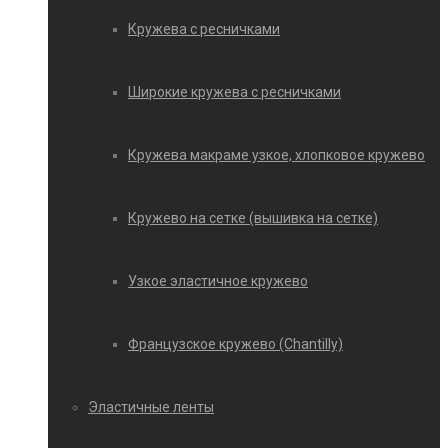
Кружева с ресничками
Широкие кружева с ресничками
Кружева макраме узкое, хлопковое кружево
Кружево на сетке (вышивка на сетке)
Узкое эластичное кружево
Французское кружево (Chantilly)
Эластичные ленты