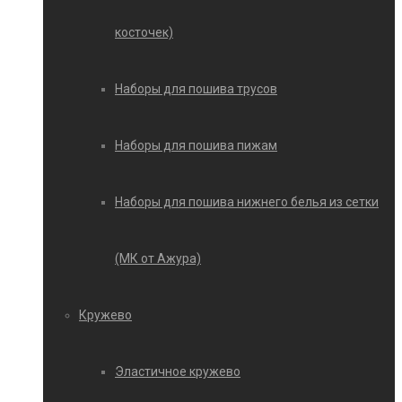
косточек)
Наборы для пошива трусов
Наборы для пошива пижам
Наборы для пошива нижнего белья из сетки
(МК от Ажура)
Кружево
Эластичное кружево