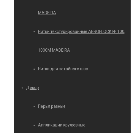
MADEIRA
Нитки текстурированные AEROFLOCK № 100,
1000М MADEIRA
Нитки для потайного шва
Декор
Перья разные
Аппликации кружевные