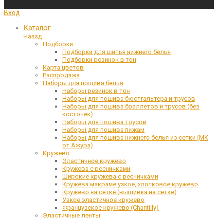
Вход
Каталог
Назад
Подборки
Подборки для шитья нижнего белья
Подборки резинок в тон
Карта цветов
Распродажа
Наборы для пошива белья
Наборы резинок в тон
Наборы для пошива бюстгальтера и трусов
Наборы для пошива браллетов и трусов (без
косточек)
Наборы для пошива трусов
Наборы для пошива пижам
Наборы для пошива нижнего белья из сетки (МК
от Ажура)
Кружево
Эластичное кружево
Кружева с ресничками
Широкие кружева с ресничками
Кружева макраме узкое, хлопковое кружево
Кружево на сетке (вышивка на сетке)
Узкое эластичное кружево
Французское кружево (Chantilly)
Эластичные ленты