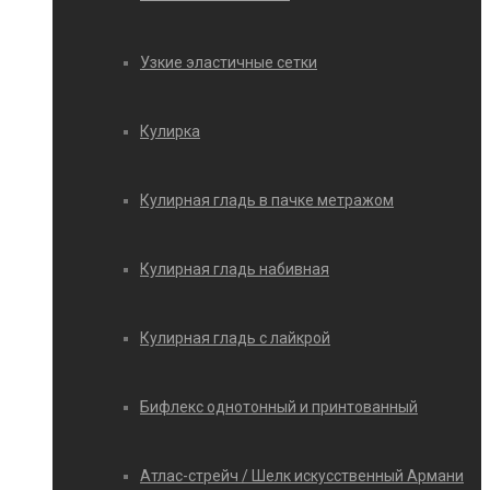
Узкие эластичные сетки
Кулирка
Кулирная гладь в пачке метражом
Кулирная гладь набивная
Кулирная гладь с лайкрой
Бифлекс однотонный и принтованный
Атлас-стрейч / Шелк искусственный Армани