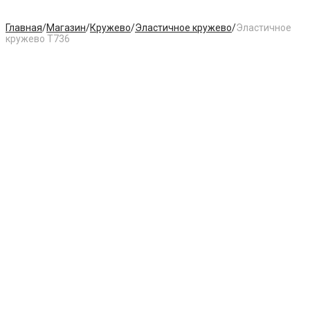
Главная
/
Магазин
/
Кружево
/
Эластичное кружево
/
Эластичное
кружево T736