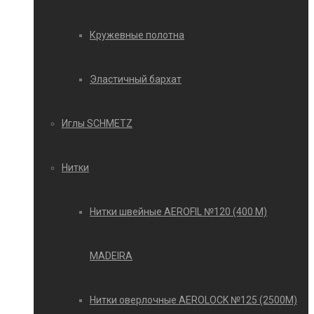
Кружевные полотна
Эластичный бархат
Иглы SCHMETZ
Нитки
Нитки швейные AEROFIL №120 (400 М)
MADEIRA
Нитки оверлочные AEROLOCK №125 (2500М)