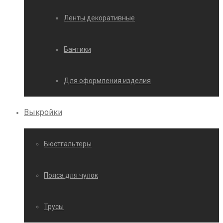
Ленты декоративные
Бантики
Для оформления изделия
Выкройки
Бюстгальтеры
Пояса для чулок
Трусы