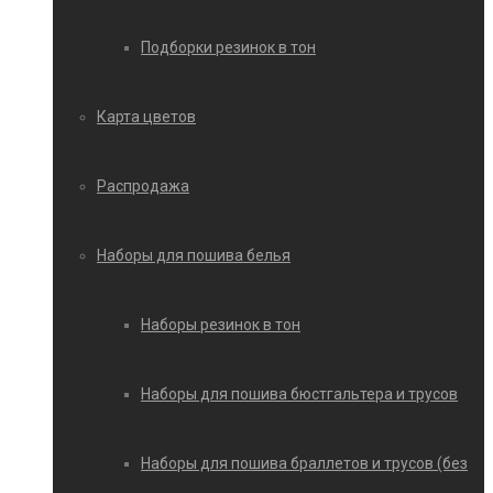
Подборки резинок в тон
Карта цветов
Распродажа
Наборы для пошива белья
Наборы резинок в тон
Наборы для пошива бюстгальтера и трусов
Наборы для пошива браллетов и трусов (без