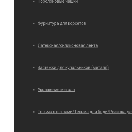
Поролоновые чашки
Фурнитура для корсетов
Латексная/силиконовая лента
Застежки для купальников (металл)
Украшение металл
Тесьма с петлями/Тесьма для боди/Резинка дл