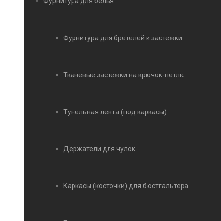
Фурнитура для белья
Фурнитура для бретелей и застежки
Тканевые застежки на крючок-петлю
Тунельная лента (под каркасы)
Держатели для чулок
Каркасы (косточки) для бюстгальтера