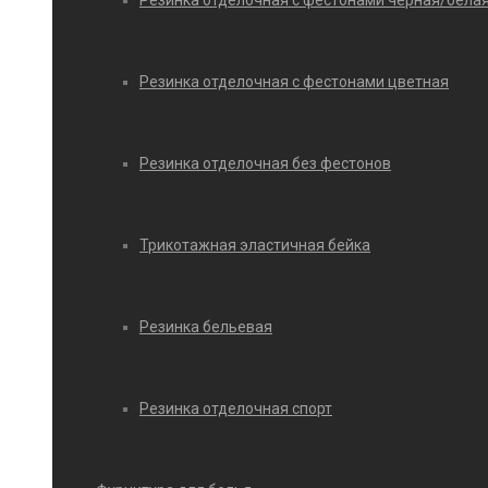
Резинка отделочная с фестонами черная/бела
Резинка отделочная с фестонами цветная
Резинка отделочная без фестонов
Трикотажная эластичная бейка
Резинка бельевая
Резинка отделочная спорт