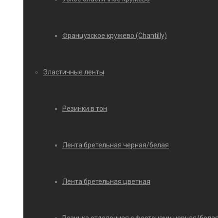
Французское кружево (Chantilly)
Эластичные ленты
Резинки в тон
Лента бретельная черная/белая
Лента бретельная цветная