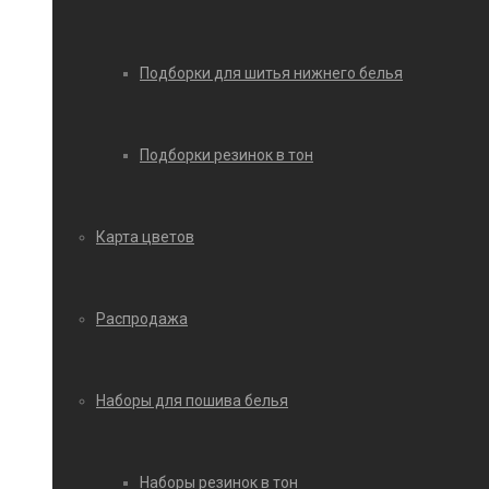
Подборки для шитья нижнего белья
Подборки резинок в тон
Карта цветов
Распродажа
Наборы для пошива белья
Наборы резинок в тон