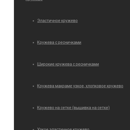
Эластичное кружево
Кружева с ресничками
Широкие кружева с ресничками
Кружева макраме узкое, хлопковое кружево
Кружево на сетке (вышивка на сетке)
Узкое эластичное кружево