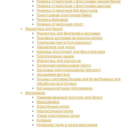
Резинка отделочная с фестонами черная/белая
Резинка отделочная с фестонами цветная
Резинка отделочная без фестонов
Трикотажная эластичная бейка
Резинка бельевая
Резинка отделочная спорт
Фурнитура для белья
Фурнитура для бретелей и застежки
Тканевые застежки на крючок-петлю
Тунельная лента (под каркасы)
Держатели для чулок
Каркасы (косточки) для бюстгальтера
Поролоновые чашки
Фурнитура для корсетов
Латексная/силиконовая лента
Застежки для купальников (металл)
Украшение металл
Тесьма с петлями/Тесьма для боди/Резинка для
обработки под грудью
Катонные катушки для резинок
Материалы
Ламинированный поролон для белья
Микрофибра
Эластичные сетки
Неэластичные сетки
Узкие эластичные сетки
Кулирка
Кулирная гладь в пачке метражом