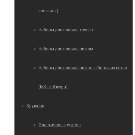
косточек)
Наборы для пошива трусов
Наборы для пошива пижам
Наборы для пошива нижнего белья из сетки
(МК от Ажура)
Кружево
Эластичное кружево