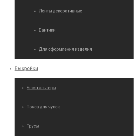
Ленты декоративные
Бантики
Для оформления изделия
Выкройки
Бюстгальтеры
Пояса для чулок
Трусы