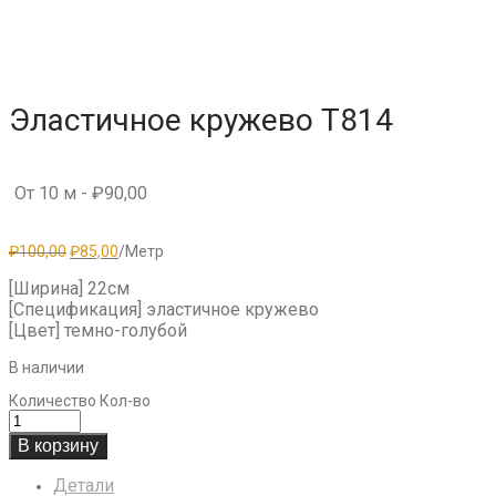
Эластичное кружево T814
От 10 м -
₽
90,00
Первоначальная
Текущая
₽
100,00
₽
85,00
/Метр
цена
цена:
составляла
₽85,00.
[Ширина] 22см
₽100,00.
[Спецификация] эластичное кружево
[Цвет] темно-голубой
В наличии
Количество
Кол-во
В корзину
Детали