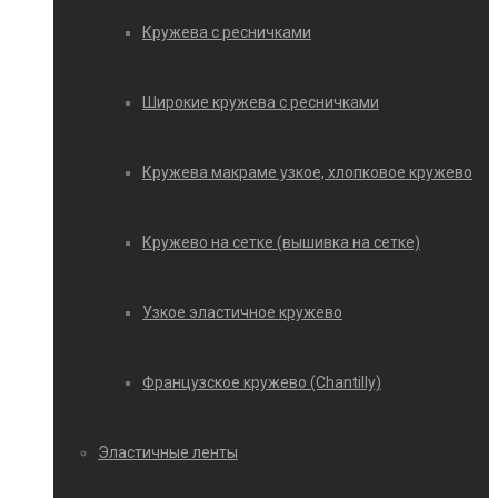
Кружева с ресничками
Широкие кружева с ресничками
Кружева макраме узкое, хлопковое кружево
Кружево на сетке (вышивка на сетке)
Узкое эластичное кружево
Французское кружево (Chantilly)
Эластичные ленты