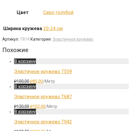
Цвет
Серо-голубой
Ширина кружева
20-24 см
Артикул:
T814
Категория:
Эластичное кружево
Похожие
В корзину
Эластичное кружево T559
Первоначальная
Текущая
₽
100,00
₽
85,00
/Метр
цена
цена:
В корзину
составляла
₽85,00.
₽100,00.
Эластичное кружево T687
Первоначальная
Текущая
₽
120,00
₽
102,00
/Метр
цена
цена:
В корзину
составляла
₽102,00.
₽120,00.
Эластичное кружево T942