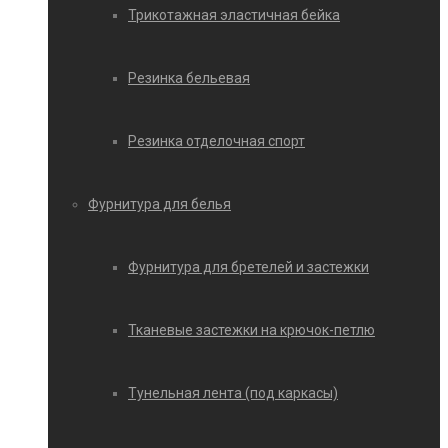
Трикотажная эластичная бейка
Резинка бельевая
Резинка отделочная спорт
Фурнитура для белья
Фурнитура для бретелей и застежки
Тканевые застежки на крючок-петлю
Тунельная лента (под каркасы)