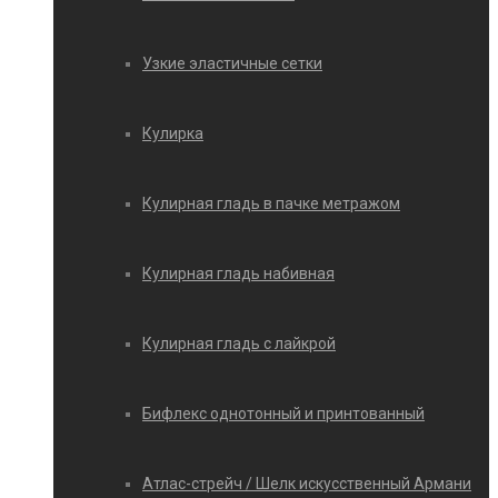
Узкие эластичные сетки
Кулирка
Кулирная гладь в пачке метражом
Кулирная гладь набивная
Кулирная гладь с лайкрой
Бифлекс однотонный и принтованный
Атлас-стрейч / Шелк искусственный Армани