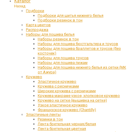
Каталог
Назад
Подборки
Подборки для шитья нижнего белья
Подборки резинок в тон
Карта цветов
Распродажа
Наборы для пошива белья
Наборы резинок в тон
Наборы для пошива бюстгальтера и трусов
Наборы для пошива браллетов и трусов (без
косточек)
Наборы для пошива трусов
Наборы для пошива пижам
Наборы для пошива нижнего белья из сетки (МК
от Ажура)
Кружево
Эластичное кружево
Кружева с ресничками
Широкие кружева с ресничками
Кружева макраме узкое, хлопковое кружево
Кружево на сетке (вышивка на сетке)
Узкое эластичное кружево
Французское кружево (Chantilly)
Эластичные ленты
Резинки в тон
Лента бретельная черная/белая
Лента бретельная цветная