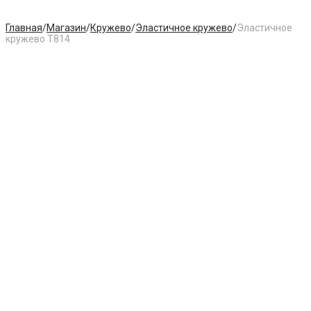
Главная
/
Магазин
/
Кружево
/
Эластичное кружево
/
Эластичное
кружево T814