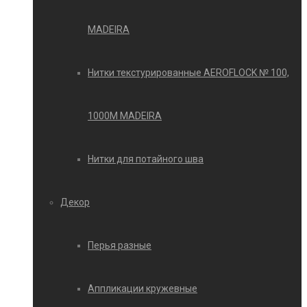
MADEIRA
Нитки текстурированные AEROFLOCK № 100,
1000М MADEIRA
Нитки для потайного шва
Декор
Перья разные
Аппликации кружевные