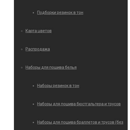
Подборки резинок в тон
Карта цветов
Распродажа
Наборы для пошива белья
Наборы резинок в тон
Наборы для пошива бюстгальтера и трусов
Наборы для пошива браллетов и трусов (без