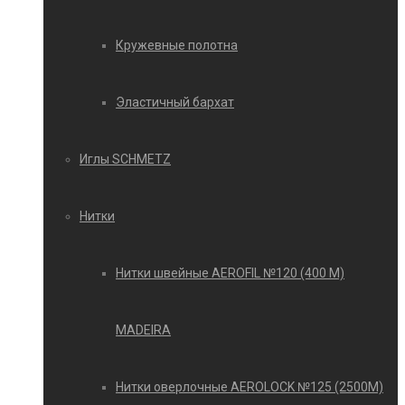
Кружевные полотна
Эластичный бархат
Иглы SCHMETZ
Нитки
Нитки швейные AEROFIL №120 (400 М)
MADEIRA
Нитки оверлочные AEROLOCK №125 (2500М)