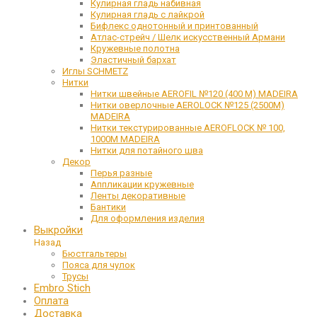
Кулирная гладь набивная
Кулирная гладь с лайкрой
Бифлекс однотонный и принтованный
Атлас-стрейч / Шелк искусственный Армани
Кружевные полотна
Эластичный бархат
Иглы SCHMETZ
Нитки
Нитки швейные AEROFIL №120 (400 М) MADEIRA
Нитки оверлочные AEROLOCK №125 (2500М)
MADEIRA
Нитки текстурированные AEROFLOCK № 100,
1000М MADEIRA
Нитки для потайного шва
Декор
Перья разные
Аппликации кружевные
Ленты декоративные
Бантики
Для оформления изделия
Выкройки
Назад
Бюстгальтеры
Пояса для чулок
Трусы
Embro Stich
Оплата
Доставка