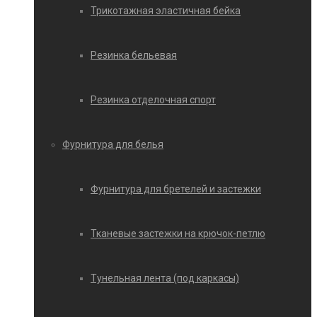
Трикотажная эластичная бейка
Резинка бельевая
Резинка отделочная спорт
Фурнитура для белья
Фурнитура для бретелей и застежки
Тканевые застежки на крючок-петлю
Тунельная лента (под каркасы)