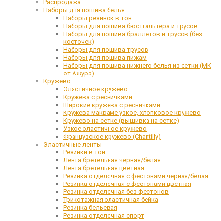
Распродажа
Наборы для пошива белья
Наборы резинок в тон
Наборы для пошива бюстгальтера и трусов
Наборы для пошива браллетов и трусов (без
косточек)
Наборы для пошива трусов
Наборы для пошива пижам
Наборы для пошива нижнего белья из сетки (МК
от Ажура)
Кружево
Эластичное кружево
Кружева с ресничками
Широкие кружева с ресничками
Кружева макраме узкое, хлопковое кружево
Кружево на сетке (вышивка на сетке)
Узкое эластичное кружево
Французское кружево (Chantilly)
Эластичные ленты
Резинки в тон
Лента бретельная черная/белая
Лента бретельная цветная
Резинка отделочная с фестонами черная/белая
Резинка отделочная с фестонами цветная
Резинка отделочная без фестонов
Трикотажная эластичная бейка
Резинка бельевая
Резинка отделочная спорт