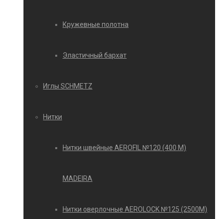
Кружевные полотна
Эластичный бархат
Иглы SCHMETZ
Нитки
Нитки швейные AEROFIL №120 (400 М)
MADEIRA
Нитки оверлочные AEROLOCK №125 (2500М)