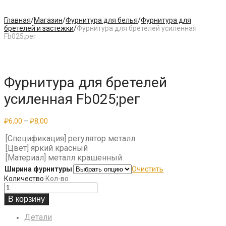
Главная
/
Магазин
/
Фурнитура для белья
/
Фурнитура для
бретелей и застежки
/
Фурнитура для бретелей усиленная
Fb025;рег
Фурнитура для бретелей
усиленная Fb025;рег
Диапазон
₽
6,00
–
₽
8,00
цен:
₽6,00
[Спецификация] регулятор металл
–
[Цвет] яркий красный
₽8,00
[Материал] металл крашенный
Ширина фурнитуры
Очистить
Количество
Кол-во
В корзину
Детали