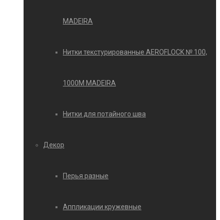
MADEIRA
Нитки текстурированные AEROFLOCK № 100,
1000М MADEIRA
Нитки для потайного шва
Декор
Перья разные
Аппликации кружевные