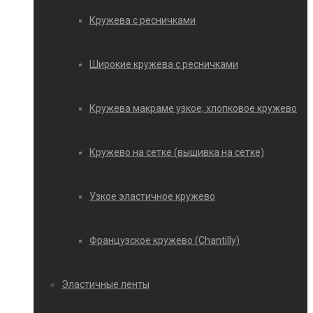
Кружева с ресничками
Широкие кружева с ресничками
Кружева макраме узкое, хлопковое кружево
Кружево на сетке (вышивка на сетке)
Узкое эластичное кружево
Французское кружево (Chantilly)
Эластичные ленты