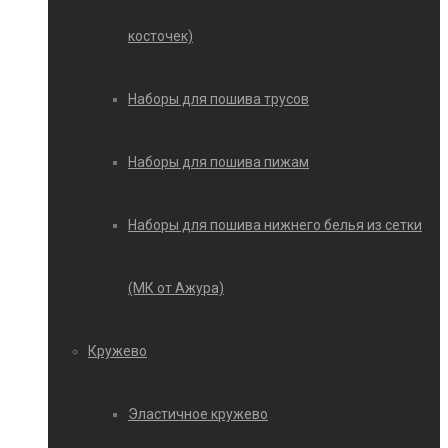
косточек)
Наборы для пошива трусов
Наборы для пошива пижам
Наборы для пошива нижнего белья из сетки
(МК от Ажура)
Кружево
Эластичное кружево