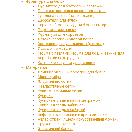
Фурнитура для белья
Фурнитура для бретелей и застежки
Тканевые застежки на крючок-петлю
Тунельная лента (под каркасы)
Держатели для чулок
Каркасы (косточки) для бюстгальтера
Поролоновые чашки
Фурнитура для корсетов
Латексная/силиконовая лента
Застежки для купальников (металл)
Украшение металл
Тесьма с петлями/Тесьма для боди/Резинка для
обработки под грудью
Катонные катушки для резинок
Материалы
Ламинированный поролон для белья
Микрофибра
Эластичные сетки
Неэластичные сетки
Узкие эластичные сетки
Кулирка
Кулирная гладь в пачке метражом
Кулирная гладь набивная
Кулирная гладь с лайкрой
Бифлекс однотонный и принтованный
Атлас-стрейч / Шелк искусственный Армани
Кружевные полотна
Эластичный бархат