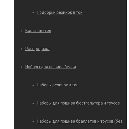
Подборки резинок в тон
Карта цветов
Распродажа
Наборы для пошива белья
Наборы резинок в тон
Наборы для пошива бюстгальтера и трусов
Наборы для пошива браллетов и трусов (без