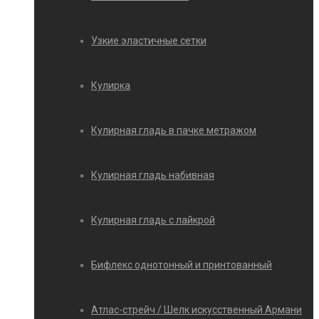
Узкие эластичные сетки
Кулирка
Кулирная гладь в пачке метражом
Кулирная гладь набивная
Кулирная гладь с лайкрой
Бифлекс однотонный и принтованный
Атлас-стрейч / Шелк искусственный Армани