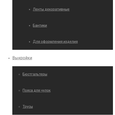
Ленты декоративные
Бантики
Для оформления изделия
Выкройки
Бюстгальтеры
Пояса для чулок
Трусы