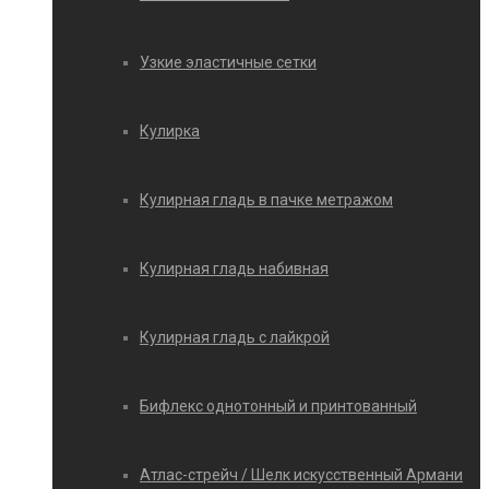
Узкие эластичные сетки
Кулирка
Кулирная гладь в пачке метражом
Кулирная гладь набивная
Кулирная гладь с лайкрой
Бифлекс однотонный и принтованный
Атлас-стрейч / Шелк искусственный Армани