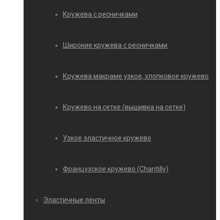
Кружева с ресничками
Широкие кружева с ресничками
Кружева макраме узкое, хлопковое кружево
Кружево на сетке (вышивка на сетке)
Узкое эластичное кружево
Французское кружево (Chantilly)
Эластичные ленты