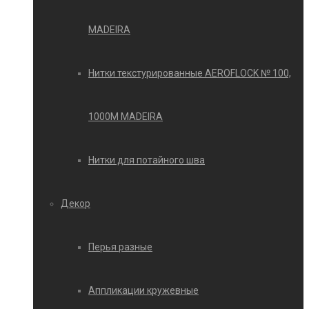
MADEIRA
Нитки текстурированные AEROFLOCK № 100,
1000М MADEIRA
Нитки для потайного шва
Декор
Перья разные
Аппликации кружевные