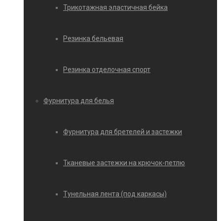
Трикотажная эластичная бейка
Резинка бельевая
Резинка отделочная спорт
Фурнитура для белья
Фурнитура для бретелей и застежки
Тканевые застежки на крючок-петлю
Тунельная лента (под каркасы)