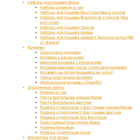
Наборы для пошива белья
Наборы резинок в тон
Наборы для пошива бюстгальтера и трусов
Наборы для пошива браллетов и трусов (без
косточек)
Наборы для пошива трусов
Наборы для пошива пижам
Наборы для пошива нижнего белья из сетки (МК
от Ажура)
Кружево
Эластичное кружево
Кружева с ресничками
Широкие кружева с ресничками
Кружева макраме узкое, хлопковое кружево
Кружево на сетке (вышивка на сетке)
Узкое эластичное кружево
Французское кружево (Chantilly)
Эластичные ленты
Резинки в тон
Лента бретельная черная/белая
Лента бретельная цветная
Резинка отделочная с фестонами черная/белая
Резинка отделочная с фестонами цветная
Резинка отделочная без фестонов
Трикотажная эластичная бейка
Резинка бельевая
Резинка отделочная спорт
Фурнитура для белья