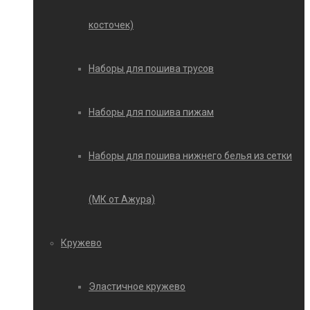
косточек)
Наборы для пошива трусов
Наборы для пошива пижам
Наборы для пошива нижнего белья из сетки
(МК от Ажура)
Кружево
Эластичное кружево