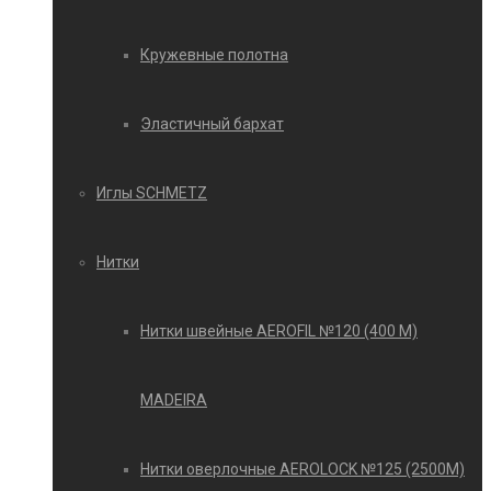
Кружевные полотна
Эластичный бархат
Иглы SCHMETZ
Нитки
Нитки швейные AEROFIL №120 (400 М)
MADEIRA
Нитки оверлочные AEROLOCK №125 (2500М)