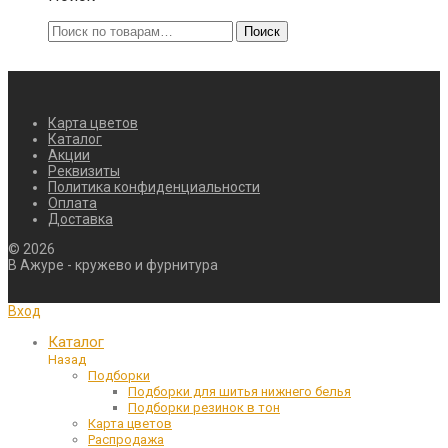
Искать:
Поиск
Карта цветов
Каталог
Акции
Реквизиты
Политика конфиденциальности
Оплата
Доставка
©
2026
В Ажуре - кружево и фурнитура
Вход
Каталог
Назад
Подборки
Подборки для шитья нижнего белья
Подборки резинок в тон
Карта цветов
Распродажа