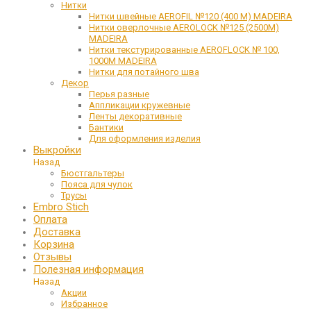
Нитки
Нитки швейные AEROFIL №120 (400 М) MADEIRA
Нитки оверлочные AEROLOCK №125 (2500М)
MADEIRA
Нитки текстурированные AEROFLOCK № 100,
1000М MADEIRA
Нитки для потайного шва
Декор
Перья разные
Аппликации кружевные
Ленты декоративные
Бантики
Для оформления изделия
Выкройки
Назад
Бюстгальтеры
Пояса для чулок
Трусы
Embro Stich
Оплата
Доставка
Корзина
Отзывы
Полезная информация
Назад
Акции
Избранное