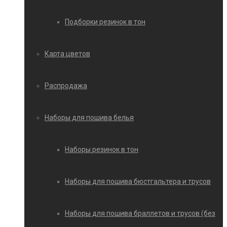
Подборки резинок в тон
Карта цветов
Распродажа
Наборы для пошива белья
Наборы резинок в тон
Наборы для пошива бюстгальтера и трусов
Наборы для пошива браллетов и трусов (без