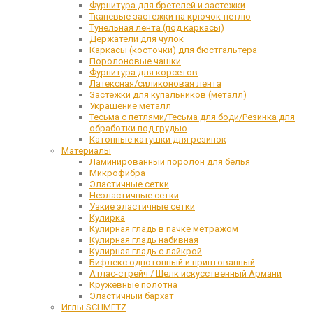
Фурнитура для бретелей и застежки
Тканевые застежки на крючок-петлю
Тунельная лента (под каркасы)
Держатели для чулок
Каркасы (косточки) для бюстгальтера
Поролоновые чашки
Фурнитура для корсетов
Латексная/силиконовая лента
Застежки для купальников (металл)
Украшение металл
Тесьма с петлями/Тесьма для боди/Резинка для
обработки под грудью
Катонные катушки для резинок
Материалы
Ламинированный поролон для белья
Микрофибра
Эластичные сетки
Неэластичные сетки
Узкие эластичные сетки
Кулирка
Кулирная гладь в пачке метражом
Кулирная гладь набивная
Кулирная гладь с лайкрой
Бифлекс однотонный и принтованный
Атлас-стрейч / Шелк искусственный Армани
Кружевные полотна
Эластичный бархат
Иглы SCHMETZ