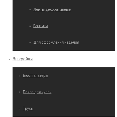
Ленты декоративные
Бантики
Для оформления изделия
Выкройки
Бюстгальтеры
Пояса для чулок
Трусы