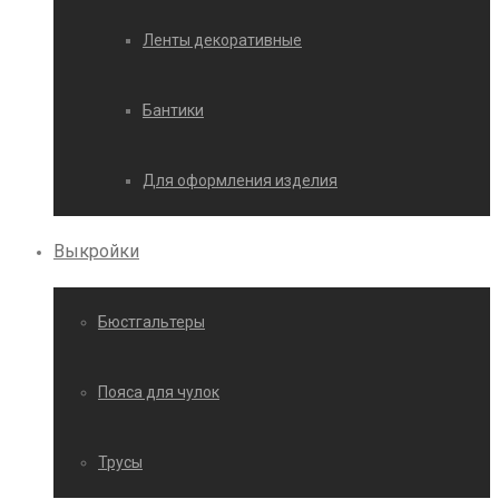
Ленты декоративные
Бантики
Для оформления изделия
Выкройки
Бюстгальтеры
Пояса для чулок
Трусы