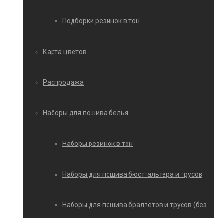
Подборки резинок в тон
Карта цветов
Распродажа
Наборы для пошива белья
Наборы резинок в тон
Наборы для пошива бюстгальтера и трусов
Наборы для пошива браллетов и трусов (без