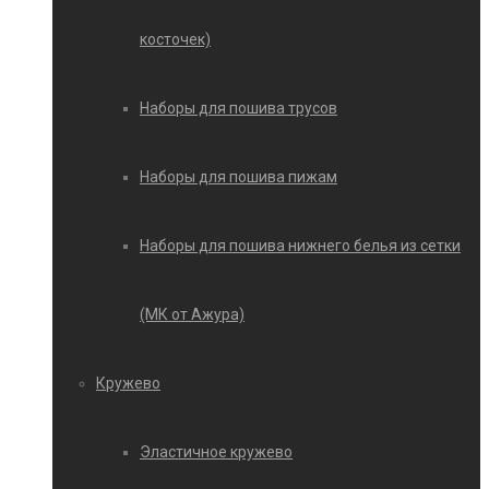
косточек)
Наборы для пошива трусов
Наборы для пошива пижам
Наборы для пошива нижнего белья из сетки
(МК от Ажура)
Кружево
Эластичное кружево