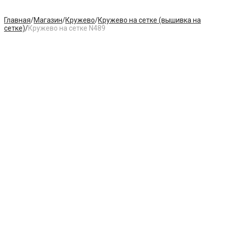
Главная
/
Магазин
/
Кружево
/
Кружево на сетке (вышивка на
сетке)
/
Кружево на сетке N489