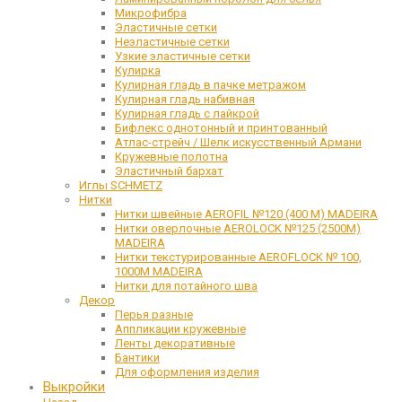
Микрофибра
Эластичные сетки
Неэластичные сетки
Узкие эластичные сетки
Кулирка
Кулирная гладь в пачке метражом
Кулирная гладь набивная
Кулирная гладь с лайкрой
Бифлекс однотонный и принтованный
Атлас-стрейч / Шелк искусственный Армани
Кружевные полотна
Эластичный бархат
Иглы SCHMETZ
Нитки
Нитки швейные AEROFIL №120 (400 М) MADEIRA
Нитки оверлочные AEROLOCK №125 (2500М)
MADEIRA
Нитки текстурированные AEROFLOCK № 100,
1000М MADEIRA
Нитки для потайного шва
Декор
Перья разные
Аппликации кружевные
Ленты декоративные
Бантики
Для оформления изделия
Выкройки