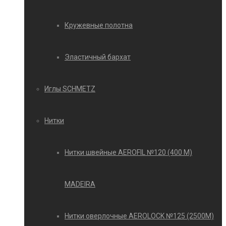
Кружевные полотна
Эластичный бархат
Иглы SCHMETZ
Нитки
Нитки швейные AEROFIL №120 (400 М)
MADEIRA
Нитки оверлочные AEROLOCK №125 (2500М)