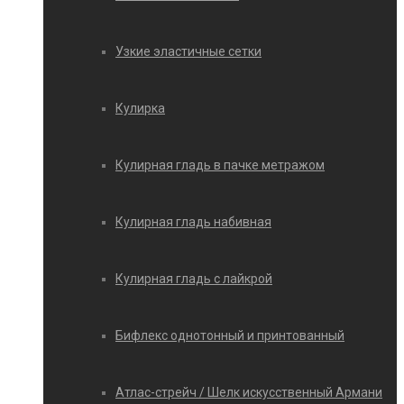
Узкие эластичные сетки
Кулирка
Кулирная гладь в пачке метражом
Кулирная гладь набивная
Кулирная гладь с лайкрой
Бифлекс однотонный и принтованный
Атлас-стрейч / Шелк искусственный Армани