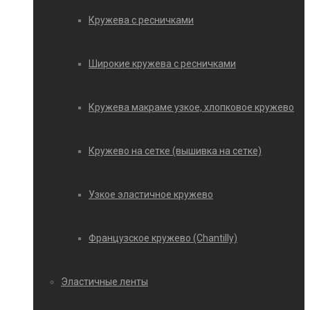
Кружева с ресничками
Широкие кружева с ресничками
Кружева макраме узкое, хлопковое кружево
Кружево на сетке (вышивка на сетке)
Узкое эластичное кружево
Французское кружево (Chantilly)
Эластичные ленты