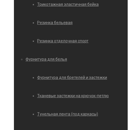
Трикотажная эластичная бейка
Резинка бельевая
Резинка отделочная спорт
Фурнитура для белья
Фурнитура для бретелей и застежки
Тканевые застежки на крючок-петлю
Тунельная лента (под каркасы)