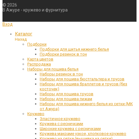
©
2026
В Ажуре - кружево и фурнитура
Вход
Каталог
Назад
Подборки
Подборки для шитья нижнего белья
Подборки резинок в тон
Карта цветов
Распродажа
Наборы для пошива белья
Наборы резинок в тон
Наборы для пошива бюстгальтера и трусов
Наборы для пошива браллетов и трусов (без
косточек)
Наборы для пошива трусов
Наборы для пошива пижам
Наборы для пошива нижнего белья из сетки (МК
от Ажура)
Кружево
Эластичное кружево
Кружева с ресничками
Широкие кружева с ресничками
Кружева макраме узкое, хлопковое кружево
Кружево на сетке (вышивка на сетке)