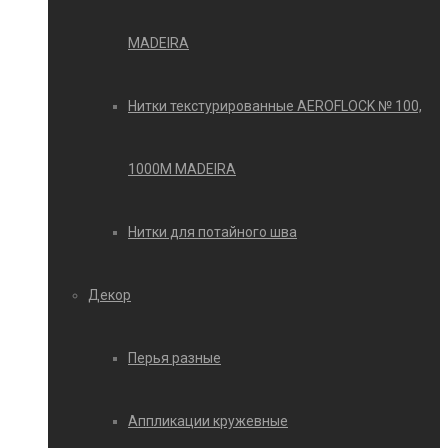
MADEIRA
Нитки текстурированные AEROFLOCK № 100,
1000М MADEIRA
Нитки для потайного шва
Декор
Перья разные
Аппликации кружевные