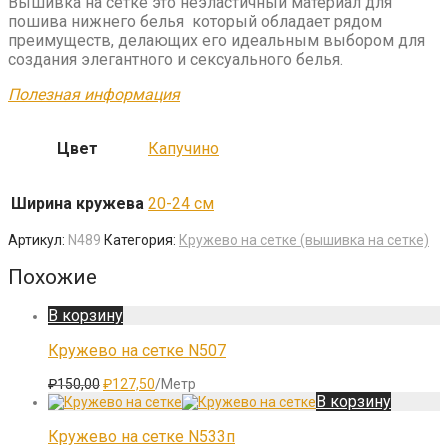
Вышивка на сетке это неэластичный материал для
пошива нижнего белья который обладает рядом
преимуществ, делающих его идеальным выбором для
создания элегантного и сексуального белья.
Полезная информация
Цвет
Капучино
Ширина кружева
20-24 см
Артикул:
N489
Категория:
Кружево на сетке (вышивка на сетке)
Похожие
В корзину
Кружево на сетке N507
Первоначальная
Текущая
₽
150,00
₽
127,50
/Метр
цена
цена:
В корзину
составляла
₽127,50.
₽150,00.
Кружево на сетке N533п