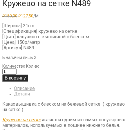
Кружево на сетке N489
Первоначальная
Текущая
₽
150,00
₽
127,50
/М.
цена
цена:
составляла
₽127,50.
[Ширина] 21cm
₽150,00.
[Спецификация] кружево на сетке
[Цвет] капучино с вышивкой с блеском
[Цена] 150р/метр
[Артикул] N489
В наличии лишь 2
Количество
Кол-во
В корзину
Описание
Детали
Какаовышивка с блеском на бежевой сетке ( кружево
на сетке )
Кружево на сетке
является одним из самых популярных
материалов, используемых в пошиве нижнего белья.