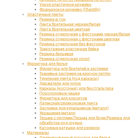
Узкое эластичное кружево
Французское кружево (Chantilly)
Эластичные ленты
Резинки в тон
Лента бретельная черная/белая
Лента бретельная цветная
Резинка отделочная с фестонами черная/белая
Резинка отделочная с фестонами цветная
Резинка отделочная без фестонов
Трикотажная эластичная бейка
Резинка бельевая
Резинка отделочная спорт
Фурнитура для белья
Фурнитура для бретелей и застежки
Тканевые застежки на крючок-петлю
Тунельная лента (под каркасы)
Держатели для чулок
Каркасы (косточки) для бюстгальтера
Поролоновые чашки
Фурнитура для корсетов
Латексная/силиконовая лента
Застежки для купальников (металл)
Украшение металл
Тесьма с петлями/Тесьма для боди/Резинка для
обработки под грудью
Катонные катушки для резинок
Материалы
Ламинированный поролон для белья