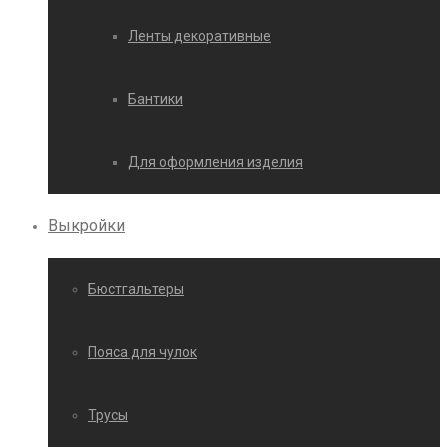
Ленты декоративные
Бантики
Для оформления изделия
Выкройки
Бюстгальтеры
Пояса для чулок
Трусы