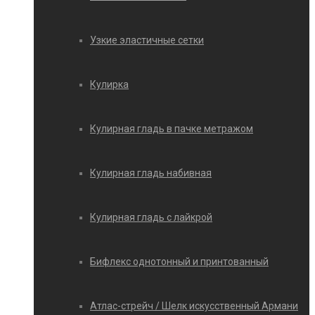
Узкие эластичные сетки
Кулирка
Кулирная гладь в пачке метражом
Кулирная гладь набивная
Кулирная гладь с лайкрой
Бифлекс однотонный и принтованный
Атлас-стрейч / Шелк искусственный Армани