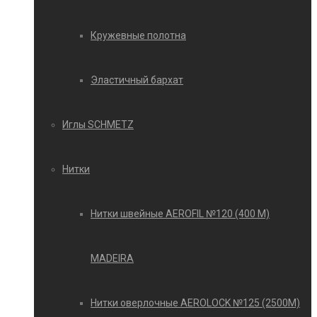
Кружевные полотна
Эластичный бархат
Иглы SCHMETZ
Нитки
Нитки швейные AEROFIL №120 (400 М)
MADEIRA
Нитки оверлочные AEROLOCK №125 (2500М)