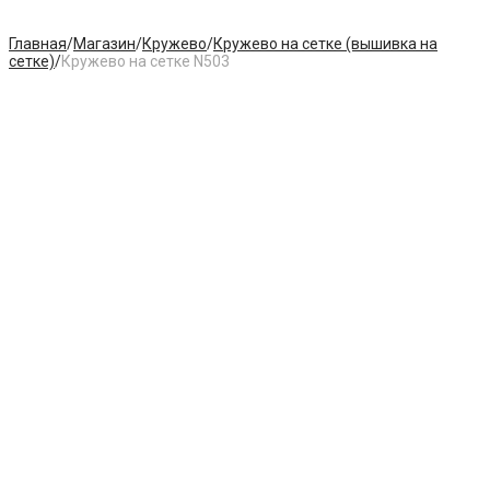
Главная
/
Магазин
/
Кружево
/
Кружево на сетке (вышивка на
сетке)
/
Кружево на сетке N503