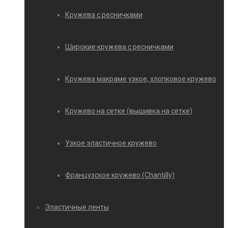
Кружева с ресничками
Широкие кружева с ресничками
Кружева макраме узкое, хлопковое кружево
Кружево на сетке (вышивка на сетке)
Узкое эластичное кружево
Французское кружево (Chantilly)
Эластичные ленты