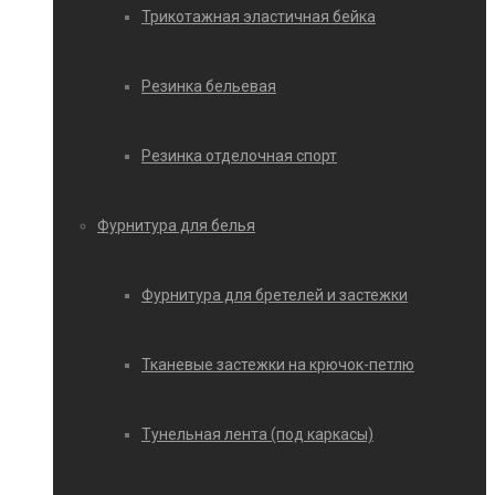
Трикотажная эластичная бейка
Резинка бельевая
Резинка отделочная спорт
Фурнитура для белья
Фурнитура для бретелей и застежки
Тканевые застежки на крючок-петлю
Тунельная лента (под каркасы)