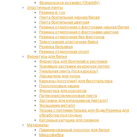
Французское кружево (Chantilly)
Эластичные ленты
Резинки в тон
Лента бретельная черная/белая
Лента бретельная цветная
Резинка отделочная с фестонами черная/белая
Резинка отделочная с фестонами цветная
Резинка отделочная без фестонов
Трикотажная эластичная бейка
Резинка бельевая
Резинка отделочная спорт
Фурнитура для белья
Фурнитура для бретелей и застежки
Тканевые застежки на крючок-петлю
Тунельная лента (под каркасы)
Держатели для чулок
Каркасы (косточки) для бюстгальтера
Поролоновые чашки
Фурнитура для корсетов
Латексная/силиконовая лента
Застежки для купальников (металл)
Украшение металл
Тесьма с петлями/Тесьма для боди/Резинка для
обработки под грудью
Катонные катушки для резинок
Материалы
Ламинированный поролон для белья
Микрофибра