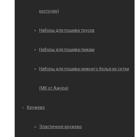
косточек)
Наборы для пошива трусов
Наборы для пошива пижам
Наборы для пошива нижнего белья из сетки
(МК от Ажура)
Кружево
Эластичное кружево