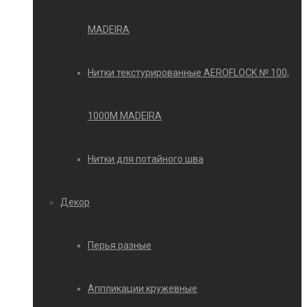
MADEIRA
Нитки текстурированные AEROFLOCK № 100,
1000М MADEIRA
Нитки для потайного шва
Декор
Перья разные
Аппликации кружевные