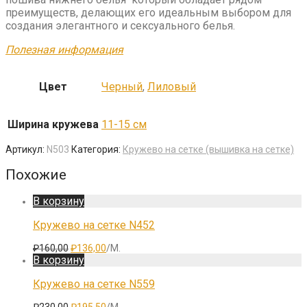
преимуществ, делающих его идеальным выбором для
создания элегантного и сексуального белья.
Полезная информация
Цвет
Черный
,
Лиловый
Ширина кружева
11-15 см
Артикул:
N503
Категория:
Кружево на сетке (вышивка на сетке)
Похожие
В корзину
Кружево на сетке N452
Первоначальная
Текущая
₽
160,00
₽
136,00
/М.
цена
цена:
В корзину
составляла
₽136,00.
₽160,00.
Кружево на сетке N559
Первоначальная
Текущая