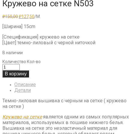
Кружево на сетке N503
Первоначальная
Текущая
₽
150,00
₽
127,50
/М.
цена
цена:
составляла
₽127,50.
[Ширина] 15cm
₽150,00.
[Спецификация] кружево на сетке
[Цвет] темно-лиловый с черной ниточкой
В наличии
Количество
Кол-во
В корзину
Описание
Детали
Темно-лиловая вышивка с черным на сетке ( кружево
на сетке )
Кружево на сетке
является одним из самых популярных
материалов, используемых в пошиве нижнего белья.
Вышивка на сетке это неэластичный материал для
пошива нижнего белья который обладает рядом