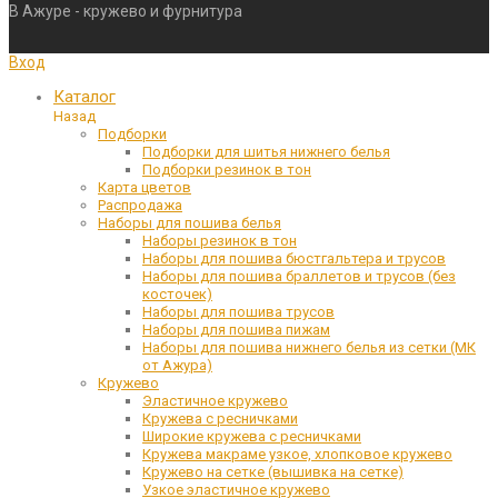
В Ажуре - кружево и фурнитура
Вход
Каталог
Назад
Подборки
Подборки для шитья нижнего белья
Подборки резинок в тон
Карта цветов
Распродажа
Наборы для пошива белья
Наборы резинок в тон
Наборы для пошива бюстгальтера и трусов
Наборы для пошива браллетов и трусов (без
косточек)
Наборы для пошива трусов
Наборы для пошива пижам
Наборы для пошива нижнего белья из сетки (МК
от Ажура)
Кружево
Эластичное кружево
Кружева с ресничками
Широкие кружева с ресничками
Кружева макраме узкое, хлопковое кружево
Кружево на сетке (вышивка на сетке)
Узкое эластичное кружево