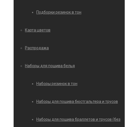
Подборки резинок в тон
Карта цветов
Распродажа
Наборы для пошива белья
Наборы резинок в тон
Наборы для пошива бюстгальтера и трусов
Наборы для пошива браллетов и трусов (без