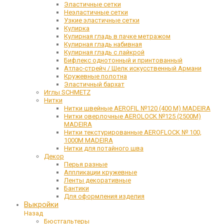
Эластичные сетки
Неэластичные сетки
Узкие эластичные сетки
Кулирка
Кулирная гладь в пачке метражом
Кулирная гладь набивная
Кулирная гладь с лайкрой
Бифлекс однотонный и принтованный
Атлас-стрейч / Шелк искусственный Армани
Кружевные полотна
Эластичный бархат
Иглы SCHMETZ
Нитки
Нитки швейные AEROFIL №120 (400 М) MADEIRA
Нитки оверлочные AEROLOCK №125 (2500М)
MADEIRA
Нитки текстурированные AEROFLOCK № 100,
1000М MADEIRA
Нитки для потайного шва
Декор
Перья разные
Аппликации кружевные
Ленты декоративные
Бантики
Для оформления изделия
Выкройки
Назад
Бюстгальтеры