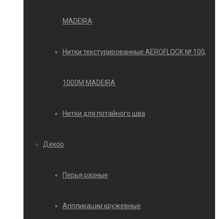
MADEIRA
Нитки текстурированные AEROFLOCK № 100,
1000М MADEIRA
Нитки для потайного шва
Декор
Перья разные
Аппликации кружевные