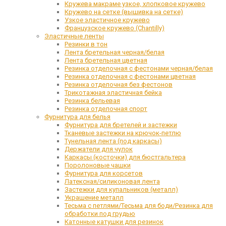
Кружева макраме узкое, хлопковое кружево
Кружево на сетке (вышивка на сетке)
Узкое эластичное кружево
Французское кружево (Chantilly)
Эластичные ленты
Резинки в тон
Лента бретельная черная/белая
Лента бретельная цветная
Резинка отделочная с фестонами черная/белая
Резинка отделочная с фестонами цветная
Резинка отделочная без фестонов
Трикотажная эластичная бейка
Резинка бельевая
Резинка отделочная спорт
Фурнитура для белья
Фурнитура для бретелей и застежки
Тканевые застежки на крючок-петлю
Тунельная лента (под каркасы)
Держатели для чулок
Каркасы (косточки) для бюстгальтера
Поролоновые чашки
Фурнитура для корсетов
Латексная/силиконовая лента
Застежки для купальников (металл)
Украшение металл
Тесьма с петлями/Тесьма для боди/Резинка для
обработки под грудью
Катонные катушки для резинок