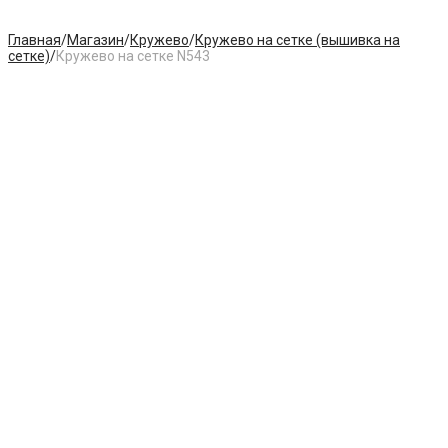
Главная
/
Магазин
/
Кружево
/
Кружево на сетке (вышивка на
сетке)
/
Кружево на сетке N543