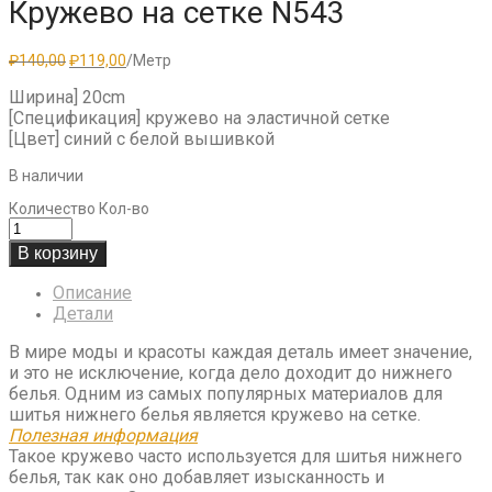
Кружево на сетке N543
Первоначальная
Текущая
₽
140,00
₽
119,00
/Метр
цена
цена:
составляла
₽119,00.
Ширина] 20cm
₽140,00.
[Спецификация] кружево на эластичной сетке
[Цвет] синий с белой вышивкой
В наличии
Количество
Кол-во
В корзину
Описание
Детали
В мире моды и красоты каждая деталь имеет значение,
и это не исключение, когда дело доходит до нижнего
белья. Одним из самых популярных материалов для
шитья нижнего белья является кружево на сетке.
Полезная информация
Такое кружево часто используется для шитья нижнего
белья, так как оно добавляет изысканность и