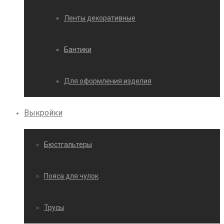
Ленты декоративные
Бантики
Для оформления изделия
Выкройки
Бюстгальтеры
Пояса для чулок
Трусы