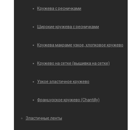
Кружева с ресничками
Широкие кружева с ресничками
Кружева макраме узкое, хлопковое кружево
Кружево на сетке (вышивка на сетке)
Узкое эластичное кружево
Французское кружево (Chantilly)
Эластичные ленты