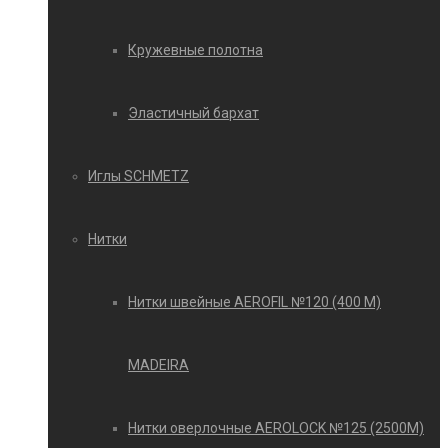
Кружевные полотна
Эластичный бархат
Иглы SCHMETZ
Нитки
Нитки швейные AEROFIL №120 (400 М)
MADEIRA
Нитки оверлочные AEROLOCK №125 (2500М)