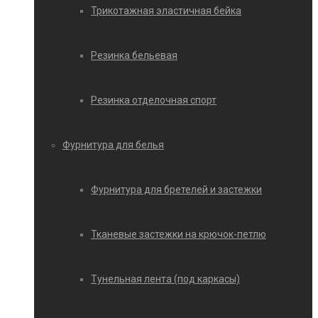
Трикотажная эластичная бейка
Резинка бельевая
Резинка отделочная спорт
Фурнитура для белья
Фурнитура для бретелей и застежки
Тканевые застежки на крючок-петлю
Тунельная лента (под каркасы)