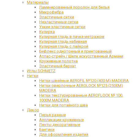
Материалы
Ламинированный поролон для белья
Микрофибра
Эластичные сетки
Неэластичные сетки
Узкие эластичные сетки
Кулирка
Кулирная гладь в пачке метражом
Кулирная гладь набивная
Кулирная гладь с лайкрой
Бифлекс однотонный и принтованный
Атлас-стрейч / Шелк искусственный Армани
Кружевные полотна
Эластичный бархат
Иглы SCHMETZ
Нитки
Нитки швейные AEROFIL №120 (400 М) MADEIRA
Нитки оверлочные AEROLOCK №125 (2500М)
MADEIRA
Нитки текстурированные AEROFLOCK № 100,
1000М MADEIRA
Нитки для потайного шва
Декор
Перья разные
Аппликации кружевные
Ленты декоративные
Бантики
Для оформления изделия