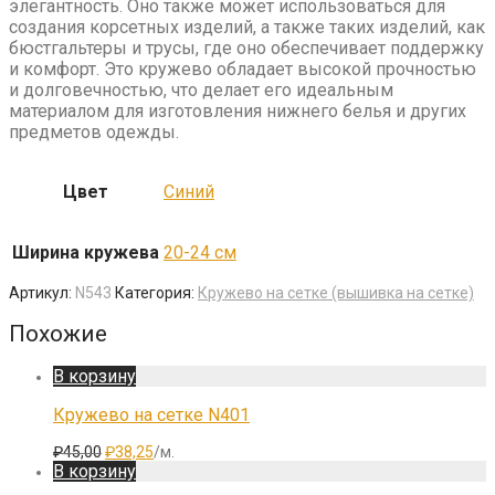
элегантность. Оно также может использоваться для
создания корсетных изделий, а также таких изделий, как
бюстгальтеры и трусы, где оно обеспечивает поддержку
и комфорт. Это кружево обладает высокой прочностью
и долговечностью, что делает его идеальным
материалом для изготовления нижнего белья и других
предметов одежды.
Цвет
Синий
Ширина кружева
20-24 см
Артикул:
N543
Категория:
Кружево на сетке (вышивка на сетке)
Похожие
В корзину
Кружево на сетке N401
Первоначальная
Текущая
₽
45,00
₽
38,25
/м.
цена
цена:
В корзину
составляла
₽38,25.