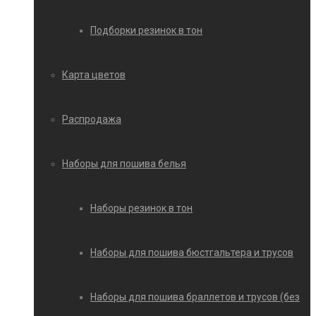
Подборки резинок в тон
Карта цветов
Распродажа
Наборы для пошива белья
Наборы резинок в тон
Наборы для пошива бюстгальтера и трусов
Наборы для пошива браллетов и трусов (без