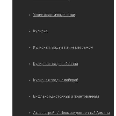
Узкие эластичные сетки
Кулирка
Кулирная гладь в пачке метражом
Кулирная гладь набивная
Кулирная гладь с лайкрой
Бифлекс однотонный и принтованный
Атлас-стрейч / Шелк искусственный Армани