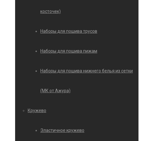
косточек)
Наборы для пошива трусов
Наборы для пошива пижам
Наборы для пошива нижнего белья из сетки
(МК от Ажура)
Кружево
Эластичное кружево