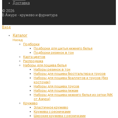
Доставка
©
2026
В Ажуре - кружево и фурнитура
Вход
Каталог
Назад
Подборки
Подборки для шитья нижнего белья
Подборки резинок в тон
Карта цветов
Распродажа
Наборы для пошива белья
Наборы резинок в тон
Наборы для пошива бюстгальтера и трусов
Наборы для пошива браллетов и трусов (без
косточек)
Наборы для пошива трусов
Наборы для пошива пижам
Наборы для пошива нижнего белья из сетки (МК
от Ажура)
Кружево
Эластичное кружево
Кружева с ресничками
Широкие кружева с ресничками