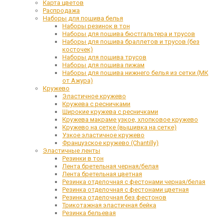
Карта цветов
Распродажа
Наборы для пошива белья
Наборы резинок в тон
Наборы для пошива бюстгальтера и трусов
Наборы для пошива браллетов и трусов (без
косточек)
Наборы для пошива трусов
Наборы для пошива пижам
Наборы для пошива нижнего белья из сетки (МК
от Ажура)
Кружево
Эластичное кружево
Кружева с ресничками
Широкие кружева с ресничками
Кружева макраме узкое, хлопковое кружево
Кружево на сетке (вышивка на сетке)
Узкое эластичное кружево
Французское кружево (Chantilly)
Эластичные ленты
Резинки в тон
Лента бретельная черная/белая
Лента бретельная цветная
Резинка отделочная с фестонами черная/белая
Резинка отделочная с фестонами цветная
Резинка отделочная без фестонов
Трикотажная эластичная бейка
Резинка бельевая