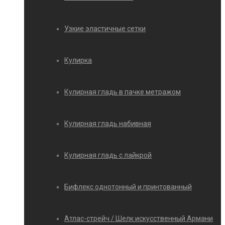
Узкие эластичные сетки
Кулирка
Кулирная гладь в пачке метражом
Кулирная гладь набивная
Кулирная гладь с лайкрой
Бифлекс однотонный и принтованный
Атлас-стрейч / Шелк искусственный Армани