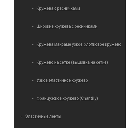
Кружева с ресничками
Широкие кружева с ресничками
Кружева макраме узкое, хлопковое кружево
Кружево на сетке (вышивка на сетке)
Узкое эластичное кружево
Французское кружево (Chantilly)
Эластичные ленты