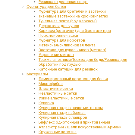
Резинка отделочная спорт
Фурнитура для белья
Фурнитура для бретелей и застежки
Тканевые застежки на крючок-петлю
Тунельная лента (под каркасы)
Держатели для чулок
Каркасы (косточки) для бюстгальтера
Поролоновые чашки
Фурнитура для корсетов
Латексная/силиконовая лента
Застежки для купальников (металл)
Украшение металл
Тесьма с петлями/Тесьма для боди/Резинка для
обработки под грудью
Катонные катушки для резинок
Материалы
Ламинированный поролон для белья
Микрофибра
Эластичные сетки
Неэластичные сетки
Узкие эластичные сетки
Кулирка
Кулирная гладь в пачке метражом
Кулирная гладь набивная
Кулирная гладь с лайкрой
Бифлекс однотонный и принтованный
Атлас-стрейч / Шелк искусственный Армани
Кружевные полотна