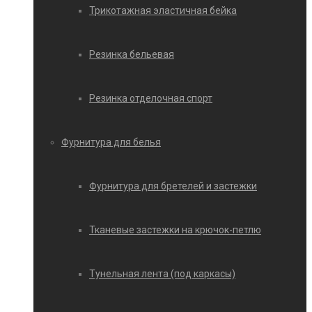
Трикотажная эластичная бейка
Резинка бельевая
Резинка отделочная спорт
Фурнитура для белья
Фурнитура для бретелей и застежки
Тканевые застежки на крючок-петлю
Тунельная лента (под каркасы)