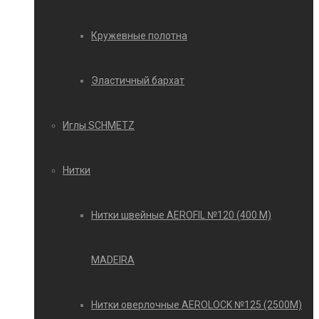
Кружевные полотна
Эластичный бархат
Иглы SCHMETZ
Нитки
Нитки швейные AEROFIL №120 (400 М)
MADEIRA
Нитки оверлочные AEROLOCK №125 (2500М)