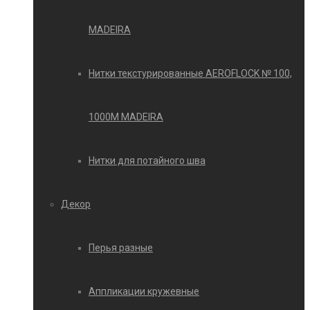
MADEIRA
Нитки текстурированные AEROFLOCK № 100,
1000М MADEIRA
Нитки для потайного шва
Декор
Перья разные
Аппликации кружевные