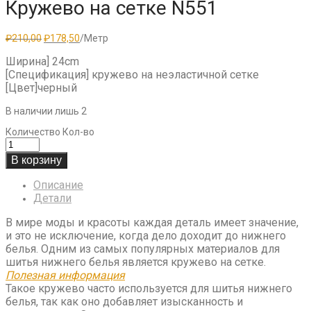
Кружево на сетке N551
Первоначальная
Текущая
₽
210,00
₽
178,50
/Метр
цена
цена:
составляла
₽178,50.
Ширина] 24cm
₽210,00.
[Спецификация] кружево на неэластичной сетке
[Цвет]черный
В наличии лишь 2
Количество
Кол-во
В корзину
Описание
Детали
В мире моды и красоты каждая деталь имеет значение,
и это не исключение, когда дело доходит до нижнего
белья. Одним из самых популярных материалов для
шитья нижнего белья является кружево на сетке.
Полезная информация
Такое кружево часто используется для шитья нижнего
белья, так как оно добавляет изысканность и