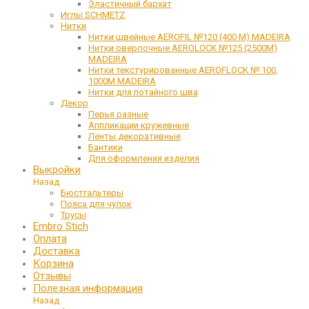
Эластичный бархат
Иглы SCHMETZ
Нитки
Нитки швейные AEROFIL №120 (400 М) MADEIRA
Нитки оверлочные AEROLOCK №125 (2500М)
MADEIRA
Нитки текстурированные AEROFLOCK № 100,
1000М MADEIRA
Нитки для потайного шва
Декор
Перья разные
Аппликации кружевные
Ленты декоративные
Бантики
Для оформления изделия
Выкройки
Назад
Бюстгальтеры
Пояса для чулок
Трусы
Embro Stich
Оплата
Доставка
Корзина
Отзывы
Полезная информация
Назад