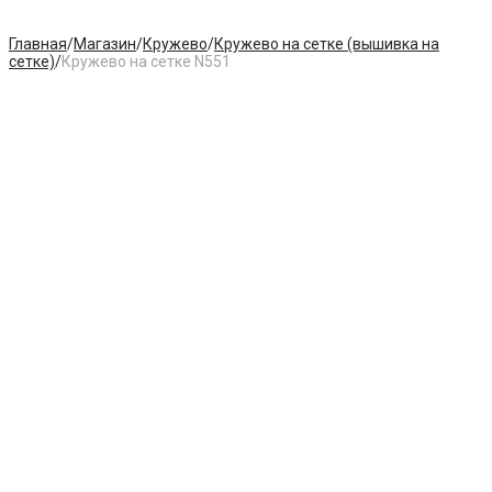
Главная
/
Магазин
/
Кружево
/
Кружево на сетке (вышивка на
сетке)
/
Кружево на сетке N551