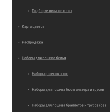
Подборки резинок в тон
Карта цветов
Распродажа
Наборы для пошива белья
Наборы резинок в тон
Наборы для пошива бюстгальтера и трусов
Наборы для пошива браллетов и трусов (без