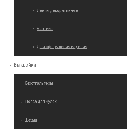
Ленты декоративные
Бантики
Для оформления изделия
Выкройки
Бюстгальтеры
Пояса для чулок
Трусы