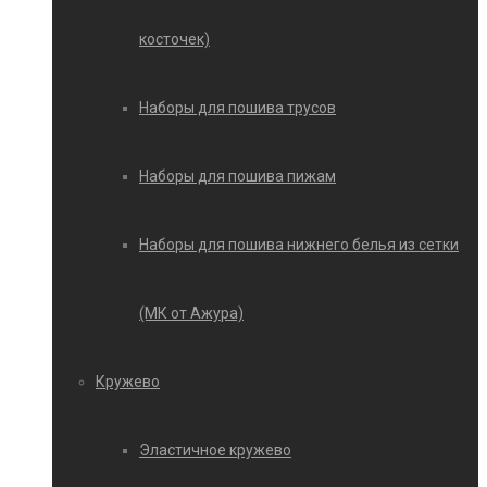
косточек)
Наборы для пошива трусов
Наборы для пошива пижам
Наборы для пошива нижнего белья из сетки
(МК от Ажура)
Кружево
Эластичное кружево