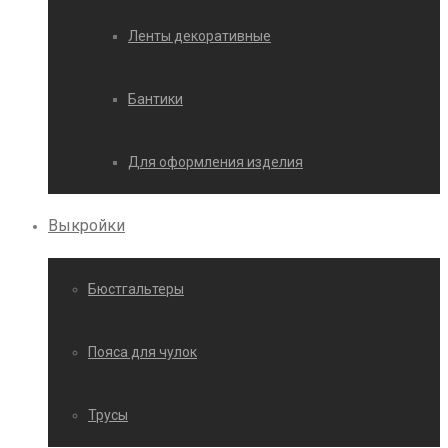
Ленты декоративные
Бантики
Для оформления изделия
Выкройки
Бюстгальтеры
Пояса для чулок
Трусы