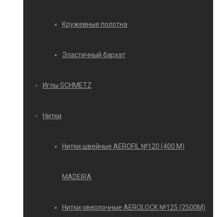
Кружевные полотна
Эластичный бархат
Иглы SCHMETZ
Нитки
Нитки швейные AEROFIL №120 (400 М)
MADEIRA
Нитки оверлочные AEROLOCK №125 (2500М)