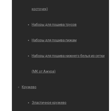
косточек)
Наборы для пошива трусов
Наборы для пошива пижам
Наборы для пошива нижнего белья из сетки
(МК от Ажура)
Кружево
Эластичное кружево