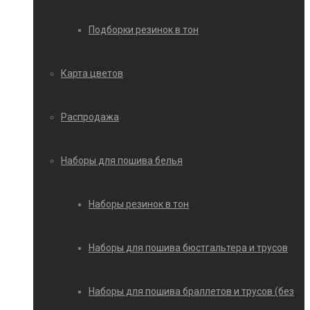
Подборки резинок в тон
Карта цветов
Распродажа
Наборы для пошива белья
Наборы резинок в тон
Наборы для пошива бюстгальтера и трусов
Наборы для пошива браллетов и трусов (без