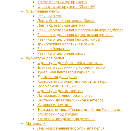
Узкое эластичное кружево
Французское кружево (Chantilly)
Эластичные ленты
Резинки в тон
Лента бретельная черная/белая
Лента бретельная цветная
Резинка отделочная с фестонами черная/белая
Резинка отделочная с фестонами цветная
Резинка отделочная без фестонов
Трикотажная эластичная бейка
Резинка бельевая
Резинка отделочная спорт
Фурнитура для белья
Фурнитура для бретелей и застежки
Тканевые застежки на крючок-петлю
Тунельная лента (под каркасы)
Держатели для чулок
Каркасы (косточки) для бюстгальтера
Поролоновые чашки
Фурнитура для корсетов
Латексная/силиконовая лента
Застежки для купальников (металл)
Украшение металл
Тесьма с петлями/Тесьма для боди/Резинка для
обработки под грудью
Катонные катушки для резинок
Материалы
Ламинированный поролон для белья