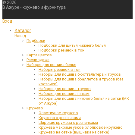
©
2026
В Ажуре - кружево и фурнитура
Вход
Каталог
Назад
Подборки
Подборки для шитья нижнего белья
Подборки резинок в тон
Карта цветов
Распродажа
Наборы для пошива белья
Наборы резинок в тон
Наборы для пошива бюстгальтера и трусов
Наборы для пошива браллетов и трусов (без
косточек)
Наборы для пошива трусов
Наборы для пошива пижам
Наборы для пошива нижнего белья из сетки (МК
от Ажура)
Кружево
Эластичное кружево
Кружева с ресничками
Широкие кружева с ресничками
Кружева макраме узкое, хлопковое кружево
Кружево на сетке (вышивка на сетке)