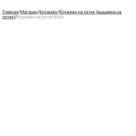
Главная
/
Магазин
/
Кружево
/
Кружево на сетке (вышивка на
сетке)
/
Кружево на сетке N565