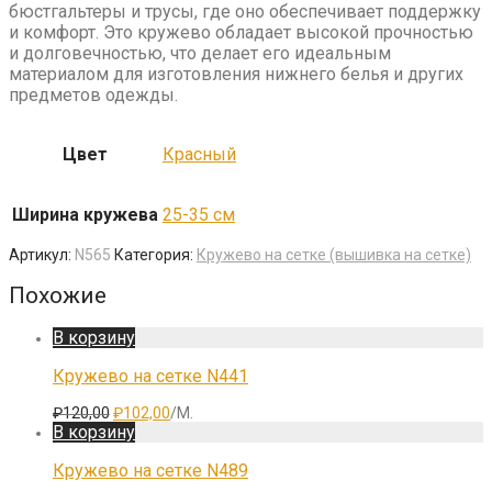
бюстгальтеры и трусы, где оно обеспечивает поддержку
и комфорт. Это кружево обладает высокой прочностью
и долговечностью, что делает его идеальным
материалом для изготовления нижнего белья и других
предметов одежды.
Цвет
Красный
Ширина кружева
25-35 см
Артикул:
N565
Категория:
Кружево на сетке (вышивка на сетке)
Похожие
В корзину
Кружево на сетке N441
Первоначальная
Текущая
₽
120,00
₽
102,00
/М.
цена
цена:
В корзину
составляла
₽102,00.
₽120,00.
Кружево на сетке N489