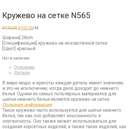
Кружево на сетке N565
Первоначальная
Текущая
₽
120,00
₽
102,00
/М.
цена
цена:
составляла
₽102,00.
Ширина] 28cm
₽120,00.
[Спецификация] кружево на неэластичной сетке
[Цвет] красный
Нет в наличии
Описание
Детали
В мире моды и красоты каждая деталь имеет значение,
и это не исключение, когда дело доходит до нижнего
белья. Одним из самых популярных материалов для
шитья нижнего белья является кружево на сетке.
Полезная информация
Такое кружево часто используется для шитья нижнего
белья, так как оно добавляет изысканность и
элегантность. Оно также может использоваться для
создания корсетных изделий, а также таких изделий, как