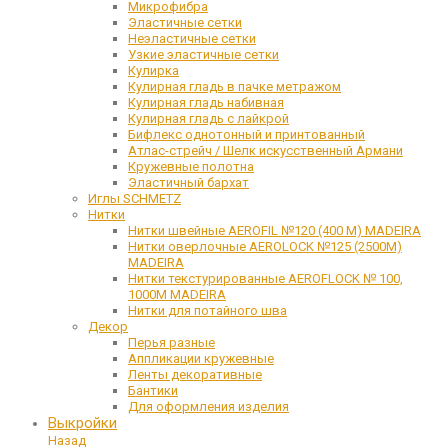
Микрофибра
Эластичные сетки
Неэластичные сетки
Узкие эластичные сетки
Кулирка
Кулирная гладь в пачке метражом
Кулирная гладь набивная
Кулирная гладь с лайкрой
Бифлекс однотонный и принтованный
Атлас-стрейч / Шелк искусственный Армани
Кружевные полотна
Эластичный бархат
Иглы SCHMETZ
Нитки
Нитки швейные AEROFIL №120 (400 М) MADEIRA
Нитки оверлочные AEROLOCK №125 (2500М)
MADEIRA
Нитки текстурированные AEROFLOCK № 100,
1000М MADEIRA
Нитки для потайного шва
Декор
Перья разные
Аппликации кружевные
Ленты декоративные
Бантики
Для оформления изделия
Выкройки
Назад