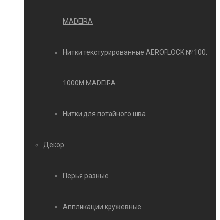
MADEIRA
Нитки текстурированные AEROFLOCK № 100,
1000М MADEIRA
Нитки для потайного шва
Декор
Перья разные
Аппликации кружевные