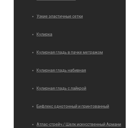
Узкие эластичные сетки
Кулирка
Кулирная гладь в пачке метражом
Кулирная гладь набивная
Кулирная гладь с лайкрой
Бифлекс однотонный и принтованный
Атлас-стрейч / Шелк искусственный Армани