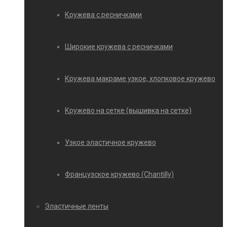
Кружева с ресничками
Широкие кружева с ресничками
Кружева макраме узкое, хлопковое кружево
Кружево на сетке (вышивка на сетке)
Узкое эластичное кружево
Французское кружево (Chantilly)
Эластичные ленты