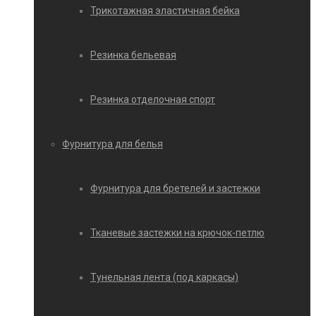
Трикотажная эластичная бейка
Резинка бельевая
Резинка отделочная спорт
Фурнитура для белья
Фурнитура для бретелей и застежки
Тканевые застежки на крючок-петлю
Тунельная лента (под каркасы)