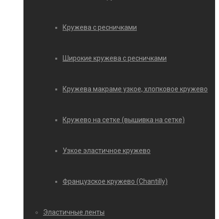
Кружева с ресничками
Широкие кружева с ресничками
Кружева макраме узкое, хлопковое кружево
Кружево на сетке (вышивка на сетке)
Узкое эластичное кружево
Французское кружево (Chantilly)
Эластичные ленты