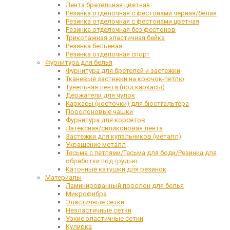
Лента бретельная цветная
Резинка отделочная с фестонами черная/белая
Резинка отделочная с фестонами цветная
Резинка отделочная без фестонов
Трикотажная эластичная бейка
Резинка бельевая
Резинка отделочная спорт
Фурнитура для белья
Фурнитура для бретелей и застежки
Тканевые застежки на крючок-петлю
Тунельная лента (под каркасы)
Держатели для чулок
Каркасы (косточки) для бюстгальтера
Поролоновые чашки
Фурнитура для корсетов
Латексная/силиконовая лента
Застежки для купальников (металл)
Украшение металл
Тесьма с петлями/Тесьма для боди/Резинка для
обработки под грудью
Катонные катушки для резинок
Материалы
Ламинированный поролон для белья
Микрофибра
Эластичные сетки
Неэластичные сетки
Узкие эластичные сетки
Кулирка