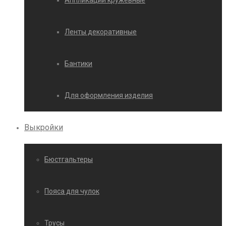
Аппликации кружевные
Ленты декоративные
Бантики
Для оформления изделия
Выкройки
Бюстгальтеры
Пояса для чулок
Трусы