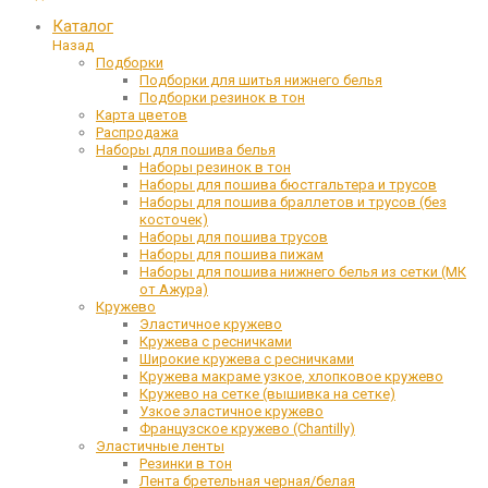
Каталог
Назад
Подборки
Подборки для шитья нижнего белья
Подборки резинок в тон
Карта цветов
Распродажа
Наборы для пошива белья
Наборы резинок в тон
Наборы для пошива бюстгальтера и трусов
Наборы для пошива браллетов и трусов (без
косточек)
Наборы для пошива трусов
Наборы для пошива пижам
Наборы для пошива нижнего белья из сетки (МК
от Ажура)
Кружево
Эластичное кружево
Кружева с ресничками
Широкие кружева с ресничками
Кружева макраме узкое, хлопковое кружево
Кружево на сетке (вышивка на сетке)
Узкое эластичное кружево
Французское кружево (Chantilly)
Эластичные ленты
Резинки в тон
Лента бретельная черная/белая