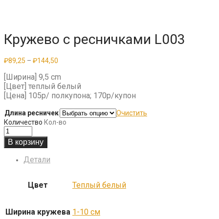
Кружево с ресничками L003
Диапазон
₽
89,25
–
₽
144,50
цен:
₽89,25
[Ширина] 9,5 cm
–
[Цвет] теплый белый
₽144,50
[Цена] 105р/ полкупона; 170р/купон
Длина ресничек
Очистить
Количество
Кол-во
В корзину
Детали
Цвет
Теплый белый
Ширина кружева
1-10 см