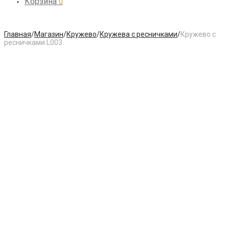
Корзина
0
Главная
/
Магазин
/
Кружево
/
Кружева с ресничками
/
Кружево с
ресничками L003