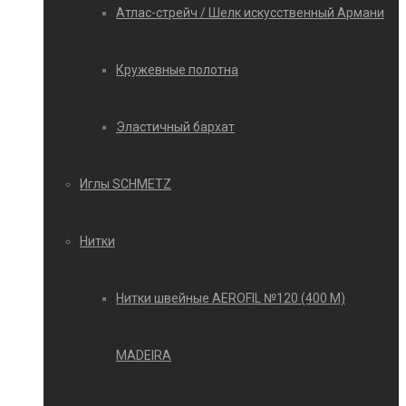
Атлас-стрейч / Шелк искусственный Армани
Кружевные полотна
Эластичный бархат
Иглы SCHMETZ
Нитки
Нитки швейные AEROFIL №120 (400 М)
MADEIRA