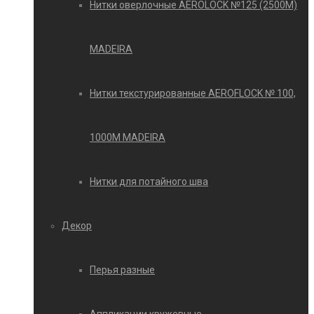
Нитки оверлочные AEROLOCK №125 (2500М)
MADEIRA
Нитки текстурированные AEROFLOCK № 100,
1000М MADEIRA
Нитки для потайного шва
Декор
Перья разные