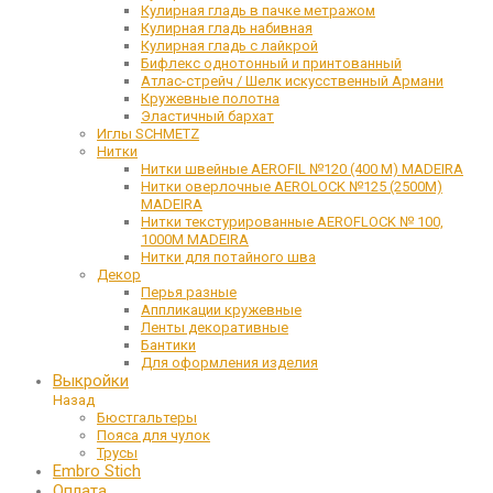
Кулирная гладь в пачке метражом
Кулирная гладь набивная
Кулирная гладь с лайкрой
Бифлекс однотонный и принтованный
Атлас-стрейч / Шелк искусственный Армани
Кружевные полотна
Эластичный бархат
Иглы SCHMETZ
Нитки
Нитки швейные AEROFIL №120 (400 М) MADEIRA
Нитки оверлочные AEROLOCK №125 (2500М)
MADEIRA
Нитки текстурированные AEROFLOCK № 100,
1000М MADEIRA
Нитки для потайного шва
Декор
Перья разные
Аппликации кружевные
Ленты декоративные
Бантики
Для оформления изделия
Выкройки
Назад
Бюстгальтеры
Пояса для чулок
Трусы
Embro Stich
Оплата