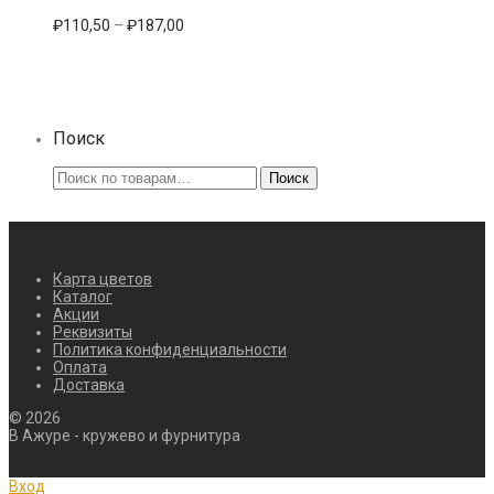
несколько
вариаций.
Диапазон
₽
110,50
–
₽
187,00
Опции
цен:
можно
₽110,50
выбрать
–
на
₽187,00
странице
товара.
Поиск
Искать:
Поиск
Карта цветов
Каталог
Акции
Реквизиты
Политика конфиденциальности
Оплата
Доставка
©
2026
В Ажуре - кружево и фурнитура
Вход