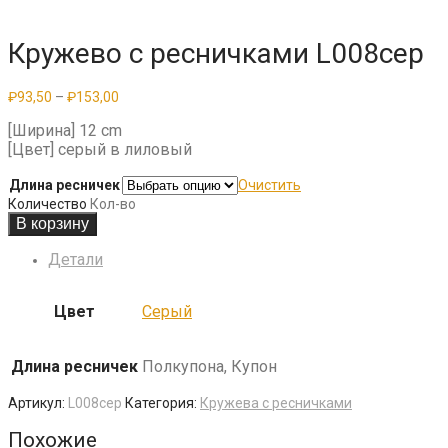
Кружево с ресничками L008сер
Диапазон
₽
93,50
–
₽
153,00
цен:
₽93,50
[Ширина] 12 cm
–
[Цвет] серый в лиловый
₽153,00
Длина ресничек
Очистить
Количество
Кол-во
В корзину
Детали
Цвет
Серый
Длина ресничек
Полкупона, Купон
Артикул:
L008сер
Категория:
Кружева с ресничками
Похожие