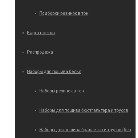
Подборки резинок в тон
Карта цветов
Распродажа
Наборы для пошива белья
Наборы резинок в тон
Наборы для пошива бюстгальтера и трусов
Наборы для пошива браллетов и трусов (без