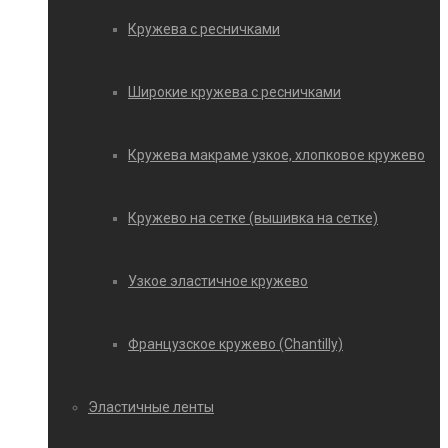
Кружева с ресничками
Широкие кружева с ресничками
Кружева макраме узкое, хлопковое кружево
Кружево на сетке (вышивка на сетке)
Узкое эластичное кружево
Французское кружево (Chantilly)
Эластичные ленты