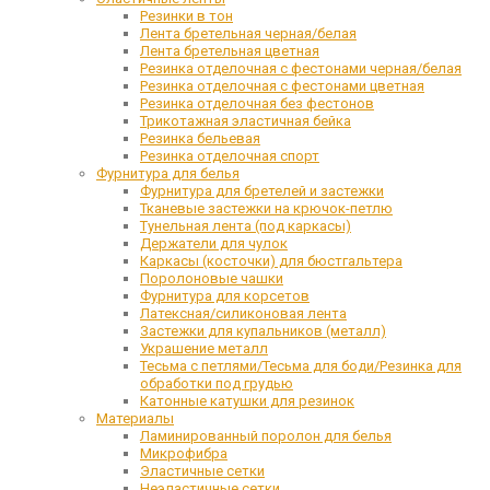
Резинки в тон
Лента бретельная черная/белая
Лента бретельная цветная
Резинка отделочная с фестонами черная/белая
Резинка отделочная с фестонами цветная
Резинка отделочная без фестонов
Трикотажная эластичная бейка
Резинка бельевая
Резинка отделочная спорт
Фурнитура для белья
Фурнитура для бретелей и застежки
Тканевые застежки на крючок-петлю
Тунельная лента (под каркасы)
Держатели для чулок
Каркасы (косточки) для бюстгальтера
Поролоновые чашки
Фурнитура для корсетов
Латексная/силиконовая лента
Застежки для купальников (металл)
Украшение металл
Тесьма с петлями/Тесьма для боди/Резинка для
обработки под грудью
Катонные катушки для резинок
Материалы
Ламинированный поролон для белья
Микрофибра
Эластичные сетки
Неэластичные сетки