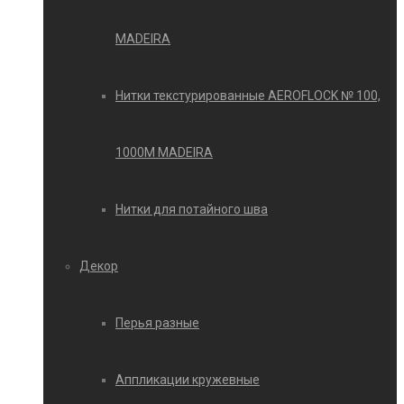
MADEIRA
Нитки текстурированные AEROFLOCK № 100,
1000М MADEIRA
Нитки для потайного шва
Декор
Перья разные
Аппликации кружевные