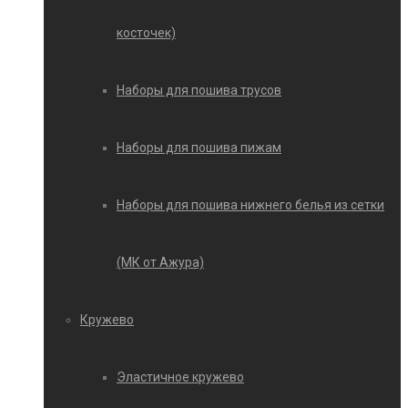
косточек)
Наборы для пошива трусов
Наборы для пошива пижам
Наборы для пошива нижнего белья из сетки
(МК от Ажура)
Кружево
Эластичное кружево