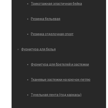
Трикотажная эластичная бейка
Резинка бельевая
Резинка отделочная спорт
Фурнитура для белья
Фурнитура для бретелей и застежки
Тканевые застежки на крючок-петлю
Тунельная лента (под каркасы)