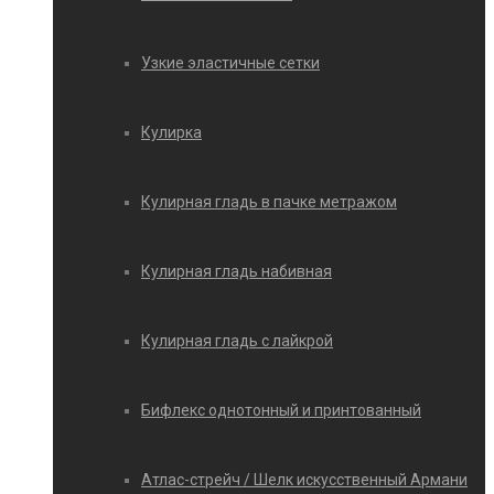
Узкие эластичные сетки
Кулирка
Кулирная гладь в пачке метражом
Кулирная гладь набивная
Кулирная гладь с лайкрой
Бифлекс однотонный и принтованный
Атлас-стрейч / Шелк искусственный Армани