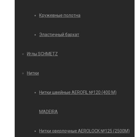
Кружевные полотна
Эластичный бархат
Иглы SCHMETZ
Нитки
Нитки швейные AEROFIL №120 (400 М)
MADEIRA
Нитки оверлочные AEROLOCK №125 (2500М)