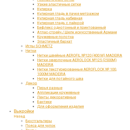
Узкие эластичные сетки
Кулирка
Кулирная гладь в пачке метражом
Кулирная гладь набивная
Кулирная гладь с лайкрой
Бифлекс однотонный и принтованный
Атлас-стрейч / Шелк искусственный Армани
Кружевные полотна
Эластичный бархат
Иглы SCHMETZ
Нитки
Нитки швейные AEROFIL №120 (400 М) MADEIRA
Нитки оверлочные AEROLOCK №125 (2500М)
MADEIRA
Нитки текстурированные AEROFLOCK № 100,
1000М MADEIRA
Нитки для потайного шва
Декор
Перья разные
Аппликации кружевные
Ленты декоративные
Бантики
Для оформления изделия
Выкройки
Назад
Бюстгальтеры
Пояса для чулок