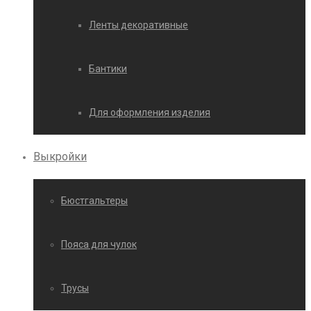
Ленты декоративные
Бантики
Для оформления изделия
Выкройки
Бюстгальтеры
Пояса для чулок
Трусы