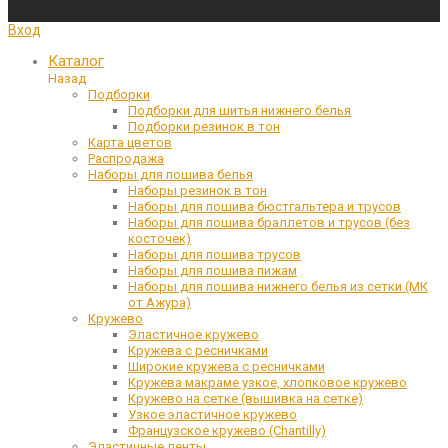
Вход
Каталог
Назад
Подборки
Подборки для шитья нижнего белья
Подборки резинок в тон
Карта цветов
Распродажа
Наборы для пошива белья
Наборы резинок в тон
Наборы для пошива бюстгальтера и трусов
Наборы для пошива браллетов и трусов (без
косточек)
Наборы для пошива трусов
Наборы для пошива пижам
Наборы для пошива нижнего белья из сетки (МК
от Ажура)
Кружево
Эластичное кружево
Кружева с ресничками
Широкие кружева с ресничками
Кружева макраме узкое, хлопковое кружево
Кружево на сетке (вышивка на сетке)
Узкое эластичное кружево
Французское кружево (Chantilly)
Эластичные ленты