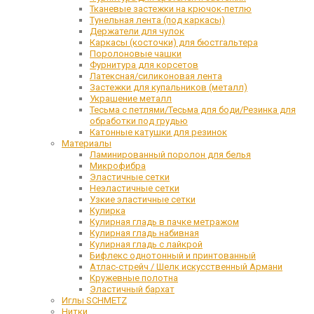
Тканевые застежки на крючок-петлю
Тунельная лента (под каркасы)
Держатели для чулок
Каркасы (косточки) для бюстгальтера
Поролоновые чашки
Фурнитура для корсетов
Латексная/силиконовая лента
Застежки для купальников (металл)
Украшение металл
Тесьма с петлями/Тесьма для боди/Резинка для
обработки под грудью
Катонные катушки для резинок
Материалы
Ламинированный поролон для белья
Микрофибра
Эластичные сетки
Неэластичные сетки
Узкие эластичные сетки
Кулирка
Кулирная гладь в пачке метражом
Кулирная гладь набивная
Кулирная гладь с лайкрой
Бифлекс однотонный и принтованный
Атлас-стрейч / Шелк искусственный Армани
Кружевные полотна
Эластичный бархат
Иглы SCHMETZ
Нитки