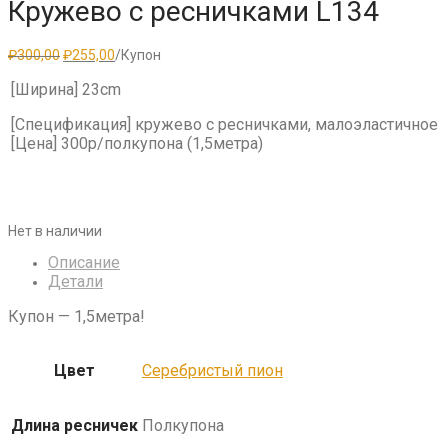
Кружево с ресничками L134
Первоначальная
Текущая
₽
300,00
₽
255,00
/Купон
цена
цена:
составляла
₽255,00.
[Ширина] 23cm
₽300,00.
[Спецификация] кружево с ресничками, малоэластичное
[Цена] 300р/полкупона (1,5метра)
Нет в наличии
Описание
Детали
Купон — 1,5метра!
Цвет
Серебристый пион
Длина ресничек
Полкупона