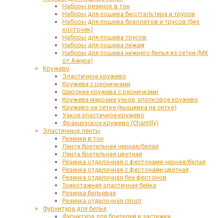
Наборы резинок в тон
Наборы для пошива бюстгальтера и трусов
Наборы для пошива браллетов и трусов (без
косточек)
Наборы для пошива трусов
Наборы для пошива пижам
Наборы для пошива нижнего белья из сетки (МК
от Ажура)
Кружево
Эластичное кружево
Кружева с ресничками
Широкие кружева с ресничками
Кружева макраме узкое, хлопковое кружево
Кружево на сетке (вышивка на сетке)
Узкое эластичное кружево
Французское кружево (Chantilly)
Эластичные ленты
Резинки в тон
Лента бретельная черная/белая
Лента бретельная цветная
Резинка отделочная с фестонами черная/белая
Резинка отделочная с фестонами цветная
Резинка отделочная без фестонов
Трикотажная эластичная бейка
Резинка бельевая
Резинка отделочная спорт
Фурнитура для белья
Фурнитура для бретелей и застежки