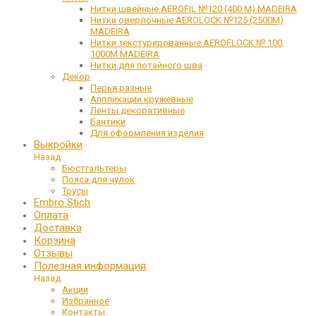
Нитки швейные AEROFIL №120 (400 М) MADEIRA
Нитки оверлочные AEROLOCK №125 (2500М)
MADEIRA
Нитки текстурированные AEROFLOCK № 100,
1000М MADEIRA
Нитки для потайного шва
Декор
Перья разные
Аппликации кружевные
Ленты декоративные
Бантики
Для оформления изделия
Выкройки
Назад
Бюстгальтеры
Пояса для чулок
Трусы
Embro Stich
Оплата
Доставка
Корзина
Отзывы
Полезная информация
Назад
Акции
Избранное
Контакты