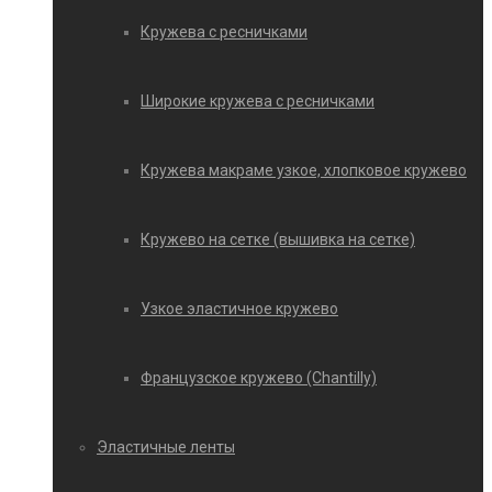
Кружева с ресничками
Широкие кружева с ресничками
Кружева макраме узкое, хлопковое кружево
Кружево на сетке (вышивка на сетке)
Узкое эластичное кружево
Французское кружево (Chantilly)
Эластичные ленты