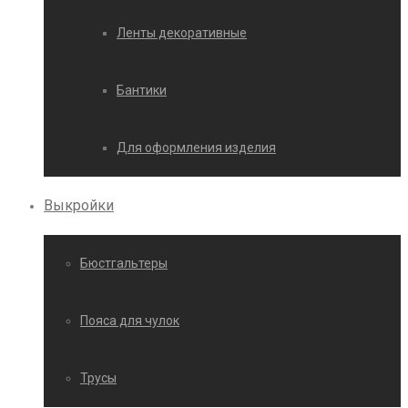
Ленты декоративные
Бантики
Для оформления изделия
Выкройки
Бюстгальтеры
Пояса для чулок
Трусы