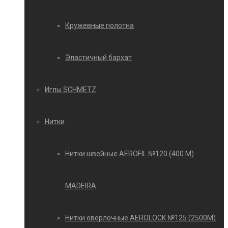
Кружевные полотна
Эластичный бархат
Иглы SCHMETZ
Нитки
Нитки швейные AEROFIL №120 (400 М)
MADEIRA
Нитки оверлочные AEROLOCK №125 (2500М)