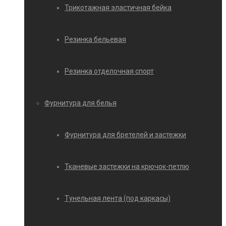
Трикотажная эластичная бейка
Резинка бельевая
Резинка отделочная спорт
Фурнитура для белья
Фурнитура для бретелей и застежки
Тканевые застежки на крючок-петлю
Тунельная лента (под каркасы)