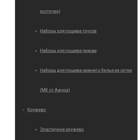
косточек)
Наборы для пошива трусов
Наборы для пошива пижам
Наборы для пошива нижнего белья из сетки
(МК от Ажура)
Кружево
Эластичное кружево