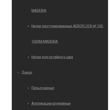
MADEIRA
Нитки текстурированные AEROFLOCK № 100,
1000М MADEIRA
Нитки для потайного шва
Декор
Перья разные
Аппликации кружевные