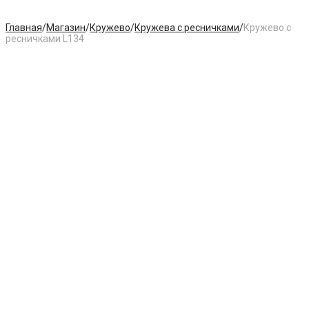
Главная
/
Магазин
/
Кружево
/
Кружева с ресничками
/
Кружево с
ресничками L134