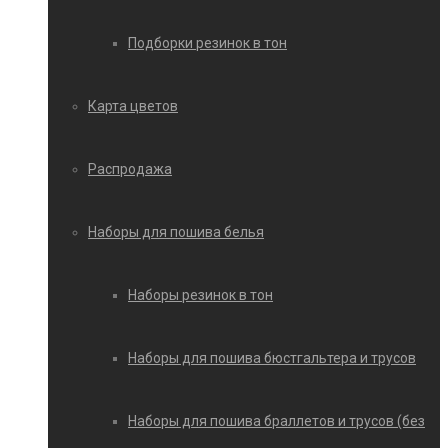
Подборки резинок в тон
Карта цветов
Распродажа
Наборы для пошива белья
Наборы резинок в тон
Наборы для пошива бюстгальтера и трусов
Наборы для пошива браллетов и трусов (без