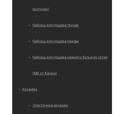
косточек)
Наборы для пошива трусов
Наборы для пошива пижам
Наборы для пошива нижнего белья из сетки
(МК от Ажура)
Кружево
Эластичное кружево