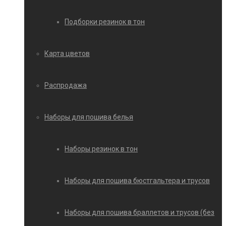
Подборки резинок в тон
Карта цветов
Распродажа
Наборы для пошива белья
Наборы резинок в тон
Наборы для пошива бюстгальтера и трусов
Наборы для пошива браллетов и трусов (без