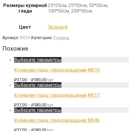
Размеры кулирной
25*25см, 25*50см, 50*50см,
глади
100*50см, 200*50см
Цвет
Зеленый
Артикул:
M054
Категория:
Кулирка
Похожие
Этот
Выберите параметры
товар
имеет
Кулирная гладь гладкокрашеная M010
несколько
вариаций.
Диапазон
₽
37,00
–
₽
380,00
/шт
Опции
цен:
Этот
Выберите параметры
можно
₽37,00
товар
выбрать
–
имеет
Кулирная гладь гладкокрашеная M017
на
₽380,00
несколько
странице
вариаций.
Диапазон
₽
37,00
–
₽
380,00
/шт
товара.
Опции
цен:
Этот
Выберите параметры
можно
₽37,00
товар
выбрать
–
имеет
Кулирная гладь гладкокрашеная M046
на
₽380,00
несколько
странице
вариаций.
Диапазон
₽
37,00
–
₽
380,00
/шт