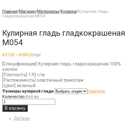
Главная
/
Магазин
/
Материалы
/
Кулирка
/
Кулирная гладь
гладкокрашеная M054
Кулирная гладь гладкокрашеная
M054
Диапазон
₽
37,00
–
₽
380,00
/шт
цен:
[Спецификация] Кулирная гладь гладкокрашеная 100%
₽37,00
–
хлопок
₽380,00
[Плотность] 170 г/м
[Растяжимость] эластичный трикотаж
[Цвет] зеленый
Размеры кулирной глади
Очистить
Количество
Кол-во
В корзину
Детали