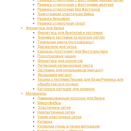
Резинка отделочная с фестонами цветная
Резинка отделочная без фестонов
Трикотажная эластичная бейка
Резинка бельевая
Резинка отделочная спорт
Фурнитура для белья
Фурнитура для бретелей и застежки
Тканевые застежки на крючок-петлю
Тунельная лента (под каркасы)
Держатели для чулок
Каркасы (косточки) для бюстгальтера
Поролоновые чашки
Фурнитура для корсетов
Латексная/силиконовая лента
Застежки для купальников (металл)
Украшение металл
Тесьма с петлями/Тесьма для боди/Резинка для
обработки под грудью
Катонные катушки для резинок
Материалы
Ламинированный поролон для белья
Микрофибра
Эластичные сетки
Неэластичные сетки
Узкие эластичные сетки
Кулирка
Кулирная гладь в пачке метражом
Кулирная гладь набивная