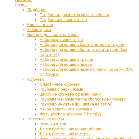
Назад
Подборки
Подборки для шитья нижнего белья
Подборки резинок в тон
Карта цветов
Распродажа
Наборы для пошива белья
Наборы резинок в тон
Наборы для пошива бюстгальтера и трусов
Наборы для пошива браллетов и трусов (без
косточек)
Наборы для пошива трусов
Наборы для пошива пижам
Наборы для пошива нижнего белья из сетки (МК
от Ажура)
Кружево
Эластичное кружево
Кружева с ресничками
Широкие кружева с ресничками
Кружева макраме узкое, хлопковое кружево
Кружево на сетке (вышивка на сетке)
Узкое эластичное кружево
Французское кружево (Chantilly)
Эластичные ленты
Резинки в тон
Лента бретельная черная/белая
Лента бретельная цветная
Резинка отделочная с фестонами черная/белая