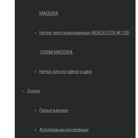
MADEIRA
Нитки текстурированные AEROFLOCK № 100,
1000М MADEIRA
Нитки для потайного шва
Декор
Перья разные
Аппликации кружевные