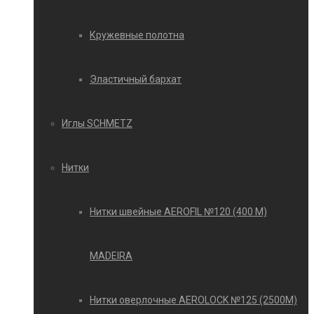
Кружевные полотна
Эластичный бархат
Иглы SCHMETZ
Нитки
Нитки швейные AEROFIL №120 (400 М)
MADEIRA
Нитки оверлочные AEROLOCK №125 (2500М)