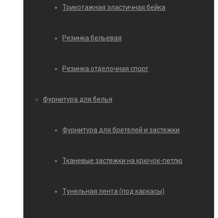
Трикотажная эластичная бейка
Резинка бельевая
Резинка отделочная спорт
Фурнитура для белья
Фурнитура для бретелей и застежки
Тканевые застежки на крючок-петлю
Тунельная лента (под каркасы)