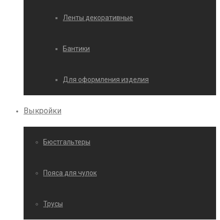
Ленты декоративные
Бантики
Для оформления изделия
Выкройки
Бюстгальтеры
Пояса для чулок
Трусы