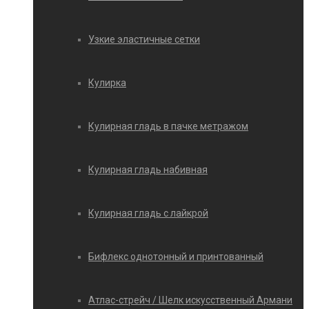
Узкие эластичные сетки
Кулирка
Кулирная гладь в пачке метражом
Кулирная гладь набивная
Кулирная гладь с лайкрой
Бифлекс однотонный и принтованный
Атлас-стрейч / Шелк искусственный Армани