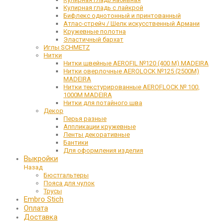
Кулирная гладь с лайкрой
Бифлекс однотонный и принтованный
Атлас-стрейч / Шелк искусственный Армани
Кружевные полотна
Эластичный бархат
Иглы SCHMETZ
Нитки
Нитки швейные AEROFIL №120 (400 М) MADEIRA
Нитки оверлочные AEROLOCK №125 (2500М)
MADEIRA
Нитки текстурированные AEROFLOCK № 100,
1000М MADEIRA
Нитки для потайного шва
Декор
Перья разные
Аппликации кружевные
Ленты декоративные
Бантики
Для оформления изделия
Выкройки
Назад
Бюстгальтеры
Пояса для чулок
Трусы
Embro Stich
Оплата
Доставка