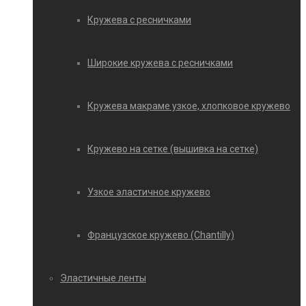
Кружева с ресничками
Широкие кружева с ресничками
Кружева макраме узкое, хлопковое кружево
Кружево на сетке (вышивка на сетке)
Узкое эластичное кружево
Французское кружево (Chantilly)
Эластичные ленты