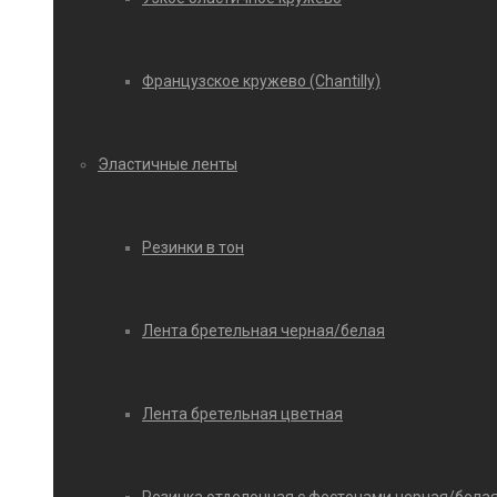
Французское кружево (Chantilly)
Эластичные ленты
Резинки в тон
Лента бретельная черная/белая
Лента бретельная цветная