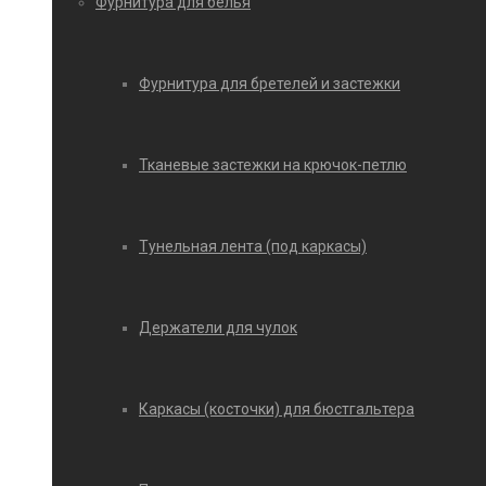
Фурнитура для белья
Фурнитура для бретелей и застежки
Тканевые застежки на крючок-петлю
Тунельная лента (под каркасы)
Держатели для чулок
Каркасы (косточки) для бюстгальтера