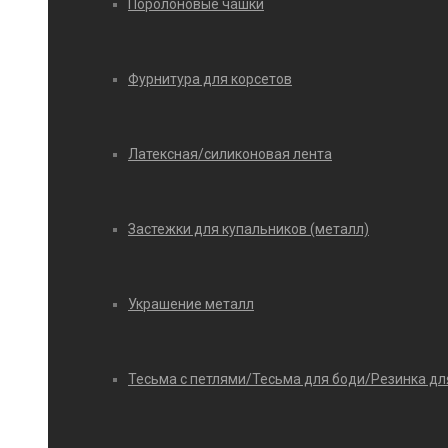
Поролоновые чашки
Фурнитура для корсетов
Латексная/силиконовая лента
Застежки для купальников (металл)
Украшение металл
Тесьма с петлями/Тесьма для боди/Резинка дл