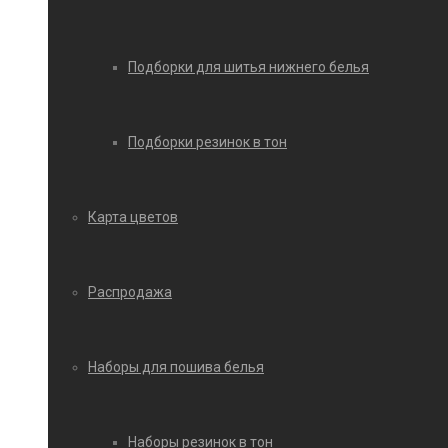
Подборки для шитья нижнего белья
Подборки резинок в тон
Карта цветов
Распродажа
Наборы для пошива белья
Наборы резинок в тон