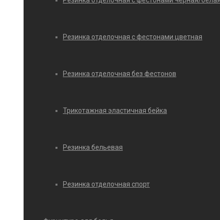
Резинка отделочная с фестонами черная/бела
Резинка отделочная с фестонами цветная
Резинка отделочная без фестонов
Трикотажная эластичная бейка
Резинка бельевая
Резинка отделочная спорт