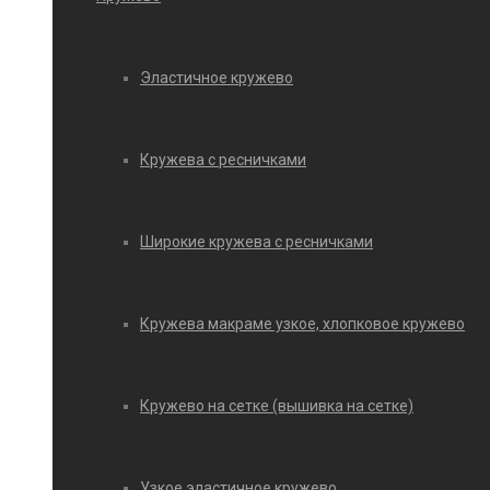
Эластичное кружево
Кружева с ресничками
Широкие кружева с ресничками
Кружева макраме узкое, хлопковое кружево
Кружево на сетке (вышивка на сетке)
Узкое эластичное кружево