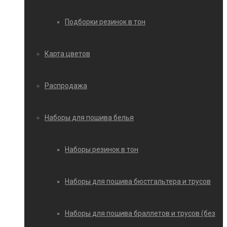
Подборки резинок в тон
Карта цветов
Распродажа
Наборы для пошива белья
Наборы резинок в тон
Наборы для пошива бюстгальтера и трусов
Наборы для пошива браллетов и трусов (без