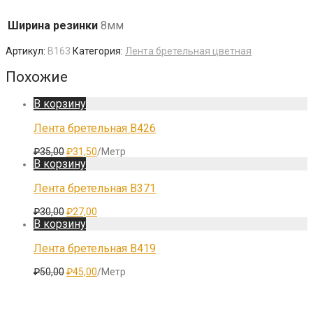
Ширина резинки
8мм
Артикул:
B163
Категория:
Лента бретельная цветная
Похожие
В корзину
Лента бретельная B426
Первоначальная
Текущая
₽
35,00
₽
31,50
/Метр
цена
цена:
В корзину
составляла
₽31,50.
₽35,00.
Лента бретельная B371
Первоначальная
Текущая
₽
30,00
₽
27,00
цена
цена:
В корзину
составляла
₽27,00.
₽30,00.
Лента бретельная B419
Первоначальная
Текущая
₽
50,00
₽
45,00
/Метр
цена
цена:
составляла
₽45,00.
₽50,00.