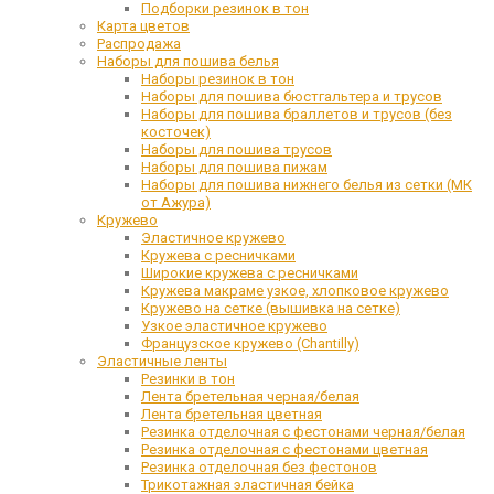
Подборки резинок в тон
Карта цветов
Распродажа
Наборы для пошива белья
Наборы резинок в тон
Наборы для пошива бюстгальтера и трусов
Наборы для пошива браллетов и трусов (без
косточек)
Наборы для пошива трусов
Наборы для пошива пижам
Наборы для пошива нижнего белья из сетки (МК
от Ажура)
Кружево
Эластичное кружево
Кружева с ресничками
Широкие кружева с ресничками
Кружева макраме узкое, хлопковое кружево
Кружево на сетке (вышивка на сетке)
Узкое эластичное кружево
Французское кружево (Chantilly)
Эластичные ленты
Резинки в тон
Лента бретельная черная/белая
Лента бретельная цветная
Резинка отделочная с фестонами черная/белая
Резинка отделочная с фестонами цветная
Резинка отделочная без фестонов
Трикотажная эластичная бейка