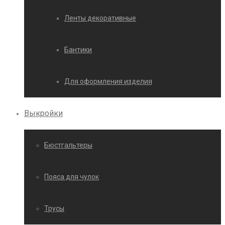
Ленты декоративные
Бантики
Для оформления изделия
Выкройки
Бюстгальтеры
Пояса для чулок
Трусы