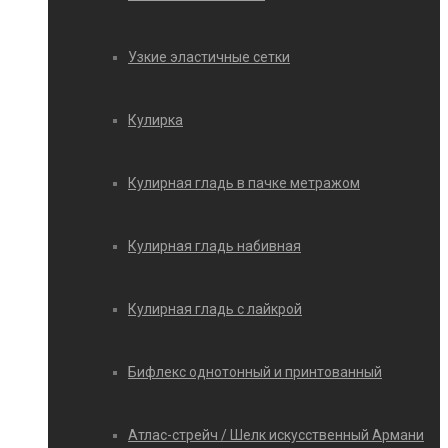
Узкие эластичные сетки
Кулирка
Кулирная гладь в пачке метражом
Кулирная гладь набивная
Кулирная гладь с лайкрой
Бифлекс однотонный и принтованный
Атлас-стрейч / Шелк искусственный Армани