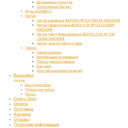
Кружевные полотна
Эластичный бархат
Иглы SCHMETZ
Нитки
Нитки швейные AEROFIL №120 (400 М) MADEIRA
Нитки оверлочные AEROLOCK №125 (2500М)
MADEIRA
Нитки текстурированные AEROFLOCK № 100,
1000М MADEIRA
Нитки для потайного шва
Декор
Перья разные
Аппликации кружевные
Ленты декоративные
Бантики
Для оформления изделия
Выкройки
Назад
Бюстгальтеры
Пояса для чулок
Трусы
Embro Stich
Оплата
Доставка
Корзина
Отзывы
Полезная информация