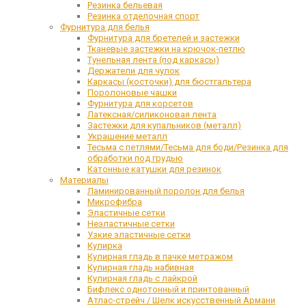
Резинка бельевая
Резинка отделочная спорт
Фурнитура для белья
Фурнитура для бретелей и застежки
Тканевые застежки на крючок-петлю
Тунельная лента (под каркасы)
Держатели для чулок
Каркасы (косточки) для бюстгальтера
Поролоновые чашки
Фурнитура для корсетов
Латексная/силиконовая лента
Застежки для купальников (металл)
Украшение металл
Тесьма с петлями/Тесьма для боди/Резинка для
обработки под грудью
Катонные катушки для резинок
Материалы
Ламинированный поролон для белья
Микрофибра
Эластичные сетки
Неэластичные сетки
Узкие эластичные сетки
Кулирка
Кулирная гладь в пачке метражом
Кулирная гладь набивная
Кулирная гладь с лайкрой
Бифлекс однотонный и принтованный
Атлас-стрейч / Шелк искусственный Армани