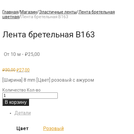
Главная
/
Магазин
/
Эластичные ленты
/
Лента бретельная
цветная
/
Лента бретельная B163
Лента бретельная B163
От 10 м -
₽
25,00
Первоначальная
Текущая
₽
30,00
₽
27,00
цена
цена:
составляла
₽27,00.
[Ширина] 8 mm [Цвет] розовый с ажуром
₽30,00.
Количество
Кол-во
В корзину
Детали
Цвет
Розовый