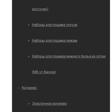
косточек)
Наборы для пошива трусов
Наборы для пошива пижам
Наборы для пошива нижнего белья из сетки
(МК от Ажура)
Кружево
Эластичное кружево