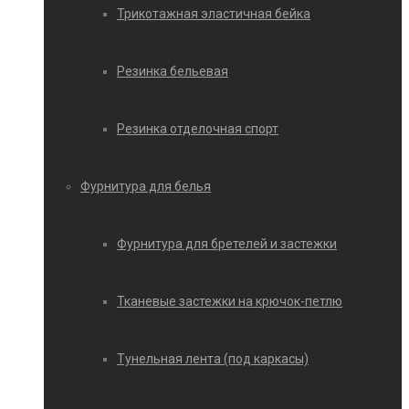
Трикотажная эластичная бейка
Резинка бельевая
Резинка отделочная спорт
Фурнитура для белья
Фурнитура для бретелей и застежки
Тканевые застежки на крючок-петлю
Тунельная лента (под каркасы)