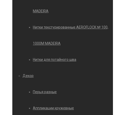
MADEIRA
Нитки текстурированные AEROFLOCK № 100,
1000М MADEIRA
Нитки для потайного шва
Декор
Перья разные
Аппликации кружевные