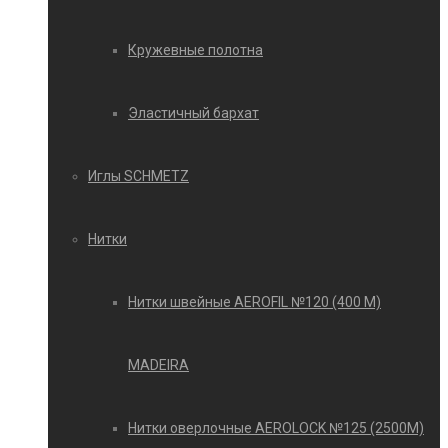
Кружевные полотна
Эластичный бархат
Иглы SCHMETZ
Нитки
Нитки швейные AEROFIL №120 (400 М)
MADEIRA
Нитки оверлочные AEROLOCK №125 (2500М)