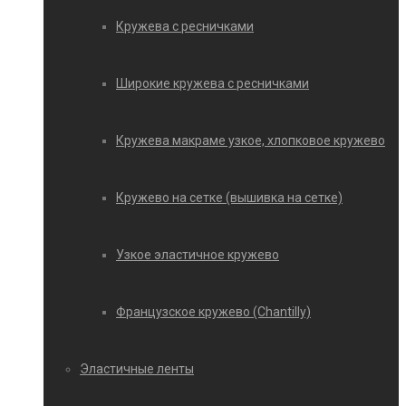
Кружева с ресничками
Широкие кружева с ресничками
Кружева макраме узкое, хлопковое кружево
Кружево на сетке (вышивка на сетке)
Узкое эластичное кружево
Французское кружево (Chantilly)
Эластичные ленты