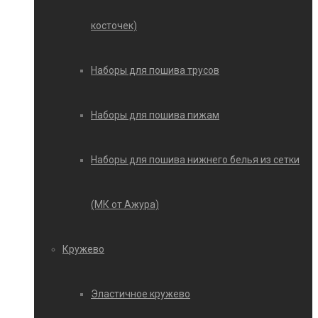
косточек)
Наборы для пошива трусов
Наборы для пошива пижам
Наборы для пошива нижнего белья из сетки
(МК от Ажура)
Кружево
Эластичное кружево