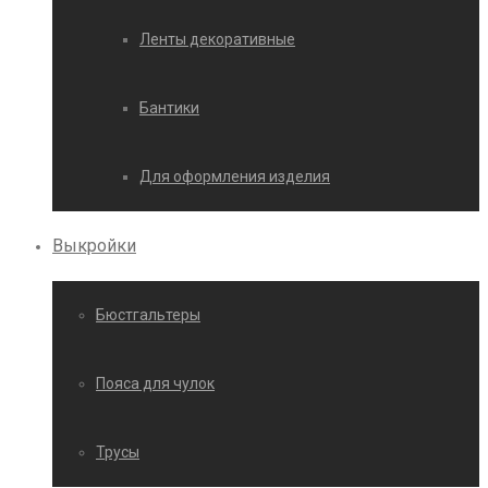
Ленты декоративные
Бантики
Для оформления изделия
Выкройки
Бюстгальтеры
Пояса для чулок
Трусы