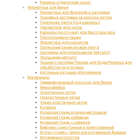
Резинка отделочная спорт
Фурнитура для белья
Фурнитура для бретелей и застежки
Тканевые застежки на крючок-петлю
Тунельная лента (под каркасы)
Держатели для чулок
Каркасы (косточки) для бюстгальтера
Поролоновые чашки
Фурнитура для корсетов
Латексная/силиконовая лента
Застежки для купальников (металл)
Украшение металл
Тесьма с петлями/Тесьма для боди/Резинка для
обработки под грудью
Катонные катушки для резинок
Материалы
Ламинированный поролон для белья
Микрофибра
Эластичные сетки
Неэластичные сетки
Узкие эластичные сетки
Кулирка
Кулирная гладь в пачке метражом
Кулирная гладь набивная
Кулирная гладь с лайкрой
Бифлекс однотонный и принтованный
Атлас-стрейч / Шелк искусственный Армани
Кружевные полотна