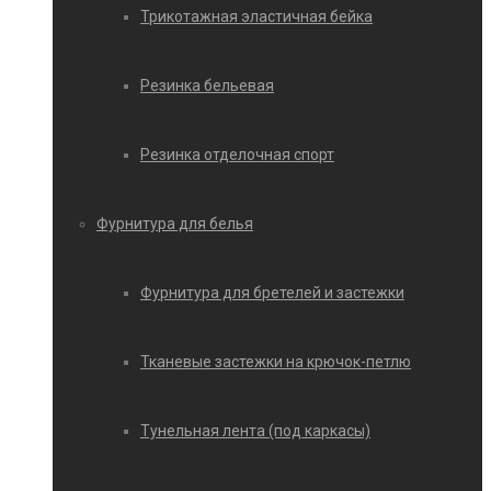
Трикотажная эластичная бейка
Резинка бельевая
Резинка отделочная спорт
Фурнитура для белья
Фурнитура для бретелей и застежки
Тканевые застежки на крючок-петлю
Тунельная лента (под каркасы)