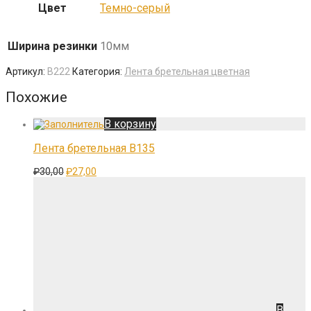
Цвет
Темно-серый
Ширина резинки
10мм
Артикул:
B222
Категория:
Лента бретельная цветная
Похожие
В корзину
Лента бретельная B135
Первоначальная
Текущая
₽
30,00
₽
27,00
цена
цена:
составляла
₽27,00.
₽30,00.
В