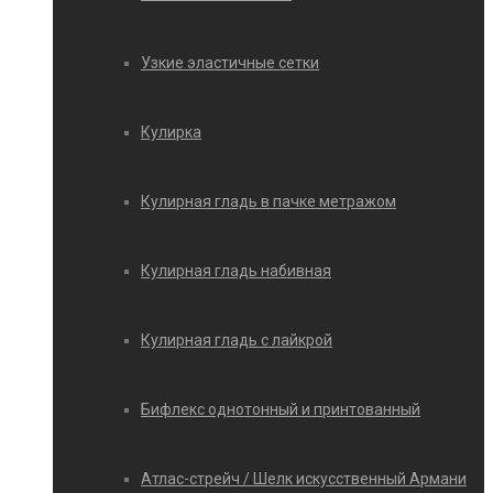
Узкие эластичные сетки
Кулирка
Кулирная гладь в пачке метражом
Кулирная гладь набивная
Кулирная гладь с лайкрой
Бифлекс однотонный и принтованный
Атлас-стрейч / Шелк искусственный Армани