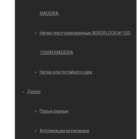
MADEIRA
Нитки текстурированные AEROFLOCK № 100,
1000М MADEIRA
Нитки для потайного шва
Декор
Перья разные
Аппликации кружевные