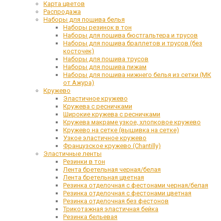
Карта цветов
Распродажа
Наборы для пошива белья
Наборы резинок в тон
Наборы для пошива бюстгальтера и трусов
Наборы для пошива браллетов и трусов (без
косточек)
Наборы для пошива трусов
Наборы для пошива пижам
Наборы для пошива нижнего белья из сетки (МК
от Ажура)
Кружево
Эластичное кружево
Кружева с ресничками
Широкие кружева с ресничками
Кружева макраме узкое, хлопковое кружево
Кружево на сетке (вышивка на сетке)
Узкое эластичное кружево
Французское кружево (Chantilly)
Эластичные ленты
Резинки в тон
Лента бретельная черная/белая
Лента бретельная цветная
Резинка отделочная с фестонами черная/белая
Резинка отделочная с фестонами цветная
Резинка отделочная без фестонов
Трикотажная эластичная бейка
Резинка бельевая