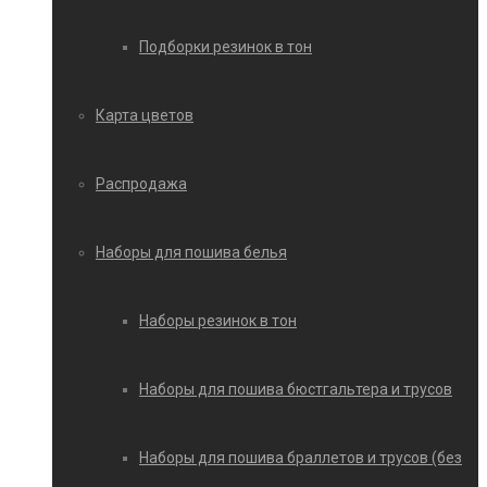
Подборки резинок в тон
Карта цветов
Распродажа
Наборы для пошива белья
Наборы резинок в тон
Наборы для пошива бюстгальтера и трусов
Наборы для пошива браллетов и трусов (без