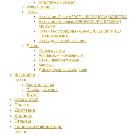
Эластичный бархат
Иглы SCHMETZ
Нитки
Нитки швейные AEROFIL №120 (400 М) MADEIRA
Нитки оверлочные AEROLOCK №125 (2500М)
MADEIRA
Нитки текстурированные AEROFLOCK № 100,
1000М MADEIRA
Нитки для потайного шва
Декор
Перья разные
Аппликации кружевные
Ленты декоративные
Бантики
Для оформления изделия
Выкройки
Назад
Бюстгальтеры
Пояса для чулок
Трусы
Embro Stich
Оплата
Доставка
Корзина
Отзывы
Полезная информация
Назад