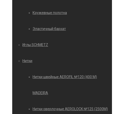
Кружевные полотна
Эластичный бархат
Иглы SCHMETZ
Нитки
Нитки швейные AEROFIL №120 (400 М)
MADEIRA
Нитки оверлочные AEROLOCK №125 (2500М)