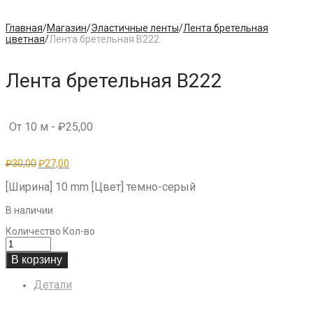
Главная
/
Магазин
/
Эластичные ленты
/
Лента бретельная
цветная
/
Лента бретельная B222
Лента бретельная B222
От 10 м -
₽
25,00
Первоначальная
Текущая
₽
30,00
₽
27,00
цена
цена:
составляла
₽27,00.
[Ширина] 10 mm [Цвет] темно-серый
₽30,00.
В наличии
Количество
Кол-во
В корзину
Детали