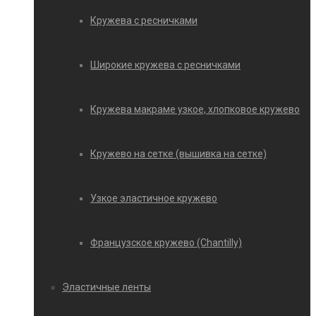
Кружева с ресничками
Широкие кружева с ресничками
Кружева макраме узкое, хлопковое кружево
Кружево на сетке (вышивка на сетке)
Узкое эластичное кружево
Французское кружево (Chantilly)
Эластичные ленты