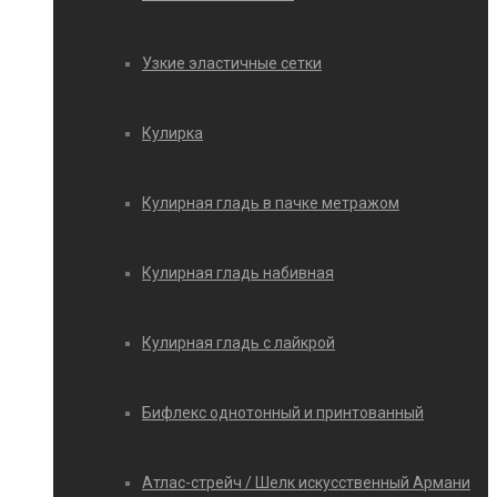
Узкие эластичные сетки
Кулирка
Кулирная гладь в пачке метражом
Кулирная гладь набивная
Кулирная гладь с лайкрой
Бифлекс однотонный и принтованный
Атлас-стрейч / Шелк искусственный Армани