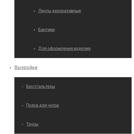
Ленты декоративные
Бантики
Для оформления изделия
Выкройки
Бюстгальтеры
Пояса для чулок
Трусы