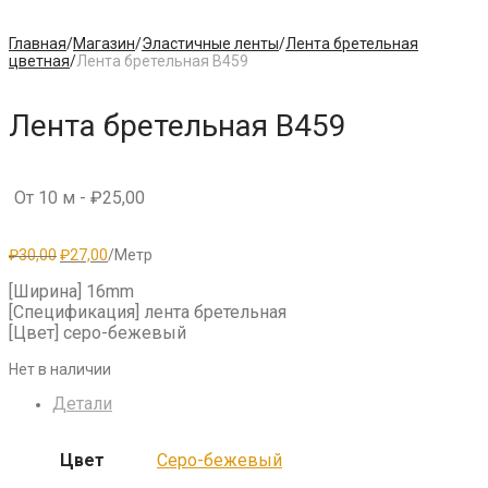
Главная
/
Магазин
/
Эластичные ленты
/
Лента бретельная
цветная
/
Лента бретельная B459
Лента бретельная B459
От 10 м -
₽
25,00
Первоначальная
Текущая
₽
30,00
₽
27,00
/Метр
цена
цена:
составляла
₽27,00.
[Ширина] 16mm
₽30,00.
[Спецификация] лента бретельная
[Цвет] серо-бежевый
Нет в наличии
Детали
Цвет
Серо-бежевый