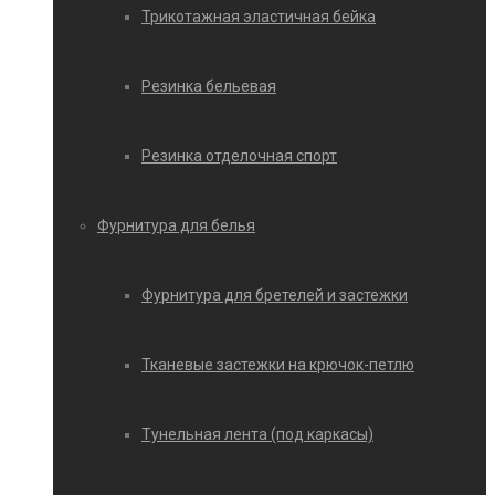
Трикотажная эластичная бейка
Резинка бельевая
Резинка отделочная спорт
Фурнитура для белья
Фурнитура для бретелей и застежки
Тканевые застежки на крючок-петлю
Тунельная лента (под каркасы)