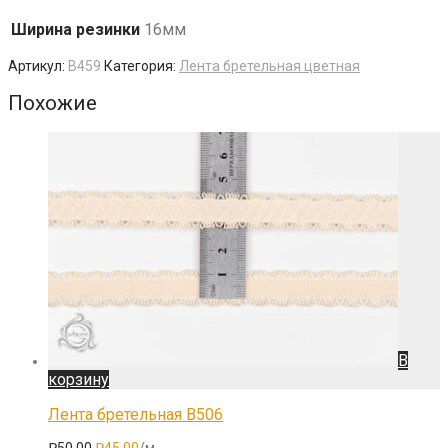
Ширина резинки
16мм
Артикул:
B459
Категория:
Лента бретельная цветная
Похожие
В
корзину
Лента бретельная B506
Первоначальная
Текущая