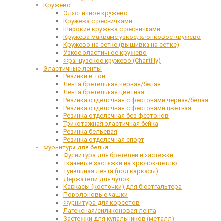
Кружево
Эластичное кружево
Кружева с ресничками
Широкие кружева с ресничками
Кружева макраме узкое, хлопковое кружево
Кружево на сетке (вышивка на сетке)
Узкое эластичное кружево
Французское кружево (Chantilly)
Эластичные ленты
Резинки в тон
Лента бретельная черная/белая
Лента бретельная цветная
Резинка отделочная с фестонами черная/белая
Резинка отделочная с фестонами цветная
Резинка отделочная без фестонов
Трикотажная эластичная бейка
Резинка бельевая
Резинка отделочная спорт
Фурнитура для белья
Фурнитура для бретелей и застежки
Тканевые застежки на крючок-петлю
Тунельная лента (под каркасы)
Держатели для чулок
Каркасы (косточки) для бюстгальтера
Поролоновые чашки
Фурнитура для корсетов
Латексная/силиконовая лента
Застежки для купальников (металл)