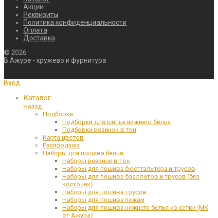
Акции
Реквизиты
Политика конфиденциальности
Оплата
Доставка
©
2026
В Ажуре - кружево и фурнитура
Вход
Каталог
Назад
Подборки
Подборки для шитья нижнего белья
Подборки резинок в тон
Карта цветов
Распродажа
Наборы для пошива белья
Наборы резинок в тон
Наборы для пошива бюстгальтера и трусов
Наборы для пошива браллетов и трусов (без
косточек)
Наборы для пошива трусов
Наборы для пошива пижам
Наборы для пошива нижнего белья из сетки (МК
от Ажура)