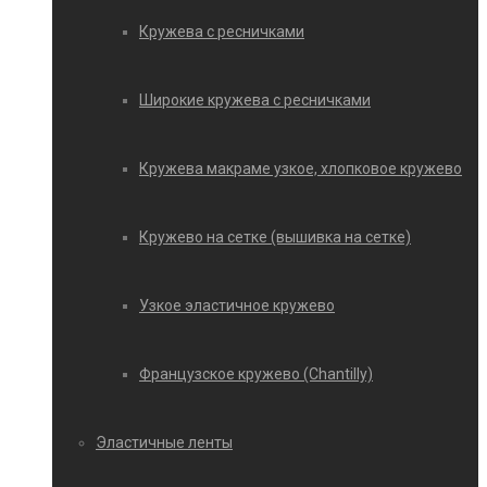
Кружева с ресничками
Широкие кружева с ресничками
Кружева макраме узкое, хлопковое кружево
Кружево на сетке (вышивка на сетке)
Узкое эластичное кружево
Французское кружево (Chantilly)
Эластичные ленты