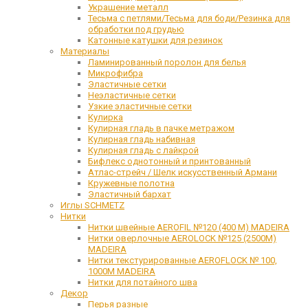
Украшение металл
Тесьма с петлями/Тесьма для боди/Резинка для
обработки под грудью
Катонные катушки для резинок
Материалы
Ламинированный поролон для белья
Микрофибра
Эластичные сетки
Неэластичные сетки
Узкие эластичные сетки
Кулирка
Кулирная гладь в пачке метражом
Кулирная гладь набивная
Кулирная гладь с лайкрой
Бифлекс однотонный и принтованный
Атлас-стрейч / Шелк искусственный Армани
Кружевные полотна
Эластичный бархат
Иглы SCHMETZ
Нитки
Нитки швейные AEROFIL №120 (400 М) MADEIRA
Нитки оверлочные AEROLOCK №125 (2500М)
MADEIRA
Нитки текстурированные AEROFLOCK № 100,
1000М MADEIRA
Нитки для потайного шва
Декор
Перья разные