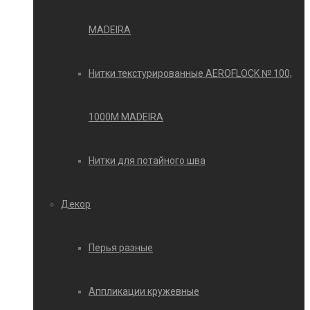
MADEIRA
Нитки текстурированные AEROFLOCK № 100,
1000М MADEIRA
Нитки для потайного шва
Декор
Перья разные
Аппликации кружевные