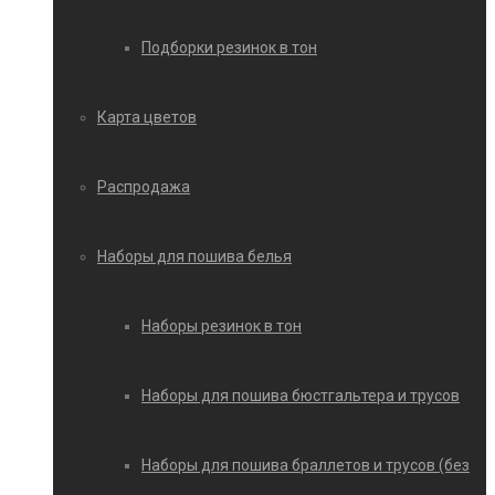
Подборки резинок в тон
Карта цветов
Распродажа
Наборы для пошива белья
Наборы резинок в тон
Наборы для пошива бюстгальтера и трусов
Наборы для пошива браллетов и трусов (без