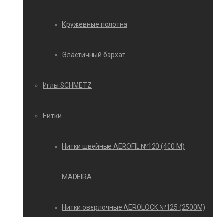
Кружевные полотна
Эластичный бархат
Иглы SCHMETZ
Нитки
Нитки швейные AEROFIL №120 (400 М)
MADEIRA
Нитки оверлочные AEROLOCK №125 (2500М)