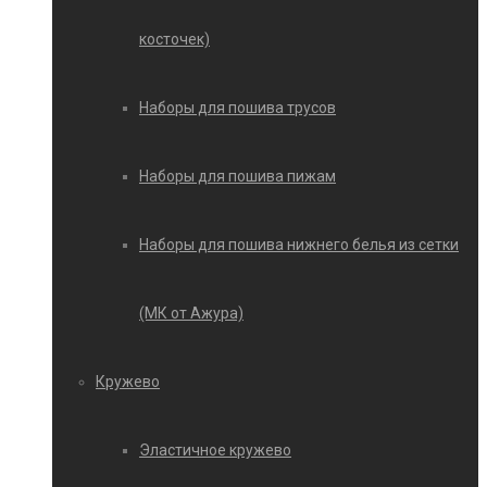
косточек)
Наборы для пошива трусов
Наборы для пошива пижам
Наборы для пошива нижнего белья из сетки
(МК от Ажура)
Кружево
Эластичное кружево