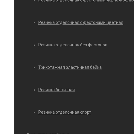
Резинка отделочная с фестонами черная/бела
Резинка отделочная с фестонами цветная
Резинка отделочная без фестонов
Трикотажная эластичная бейка
Резинка бельевая
Резинка отделочная спорт