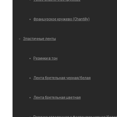
Французское кружево (Chantilly)
Эластичные ленты
Резинки в тон
Лента бретельная черная/белая
Лента бретельная цветная