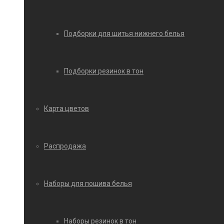
Подборки для шитья нижнего белья
Подборки резинок в тон
Карта цветов
Распродажа
Наборы для пошива белья
Наборы резинок в тон