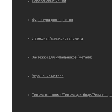
Поролоновые чашки
Фурнитура для корсетов
Латексная/силиконовая лента
Застежки для купальников (металл)
Украшение металл
Тесьма с петлями/Тесьма для боди/Резинка дл