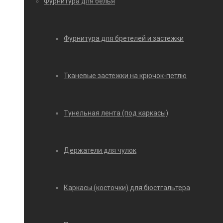
Фурнитура для белья
Фурнитура для бретелей и застежки
Тканевые застежки на крючок-петлю
Тунельная лента (под каркасы)
Держатели для чулок
Каркасы (косточки) для бюстгальтера