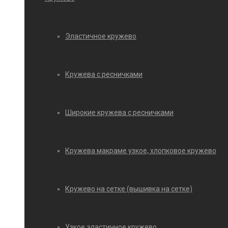
Эластичное кружево
Кружева с ресничками
Широкие кружева с ресничками
Кружева макраме узкое, хлопковое кружево
Кружево на сетке (вышивка на сетке)
Узкое эластичное кружево