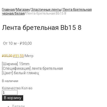
Главная
/
Магазин
/
Эластичные ленты
/
Лента бретельная
черная/белая
/
Лента бретельная Bb15 8
Лента бретельная Bb15 8
От 10 м -
₽
30,00
Первоначальная
Текущая
₽
35,00
₽
31,50
/Метр
цена
цена:
составляла
₽31,50.
[Ширина] 15mm
₽35,00.
[Спецификация] лента бретельная
[Цвет] белый глянец
В наличии
Количество
Кол-во
В корзину
Детали