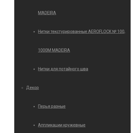
MADEIRA
Нитки текстурированные AEROFLOCK № 100,
1000М MADEIRA
Нитки для потайного шва
Декор
Перья разные
Аппликации кружевные