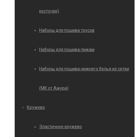
косточек)
Наборы для пошива трусов
Наборы для пошива пижам
Наборы для пошива нижнего белья из сетки
(МК от Ажура)
Кружево
Эластичное кружево