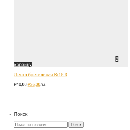
В
корзину
Лента бретельная Br15 3
Первоначальная
Текущая
₽
40,00
₽
36,00
/м.
цена
цена:
составляла
₽36,00.
₽40,00.
Поиск
Искать:
Поиск