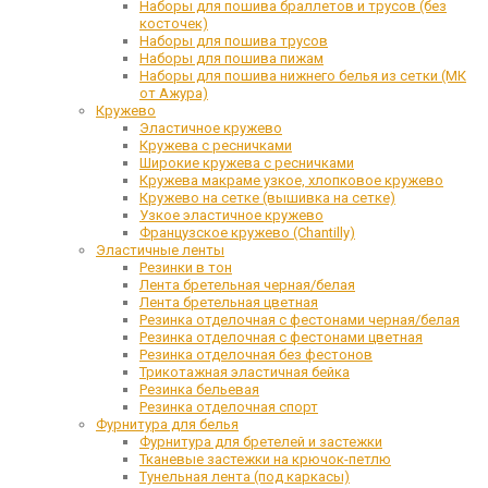
Наборы для пошива браллетов и трусов (без
косточек)
Наборы для пошива трусов
Наборы для пошива пижам
Наборы для пошива нижнего белья из сетки (МК
от Ажура)
Кружево
Эластичное кружево
Кружева с ресничками
Широкие кружева с ресничками
Кружева макраме узкое, хлопковое кружево
Кружево на сетке (вышивка на сетке)
Узкое эластичное кружево
Французское кружево (Chantilly)
Эластичные ленты
Резинки в тон
Лента бретельная черная/белая
Лента бретельная цветная
Резинка отделочная с фестонами черная/белая
Резинка отделочная с фестонами цветная
Резинка отделочная без фестонов
Трикотажная эластичная бейка
Резинка бельевая
Резинка отделочная спорт
Фурнитура для белья
Фурнитура для бретелей и застежки
Тканевые застежки на крючок-петлю
Тунельная лента (под каркасы)