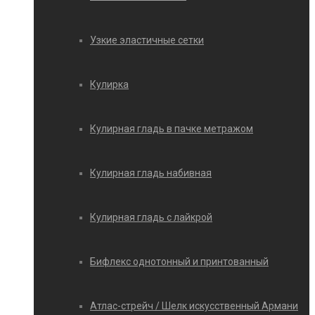
Узкие эластичные сетки
Кулирка
Кулирная гладь в пачке метражом
Кулирная гладь набивная
Кулирная гладь с лайкрой
Бифлекс однотонный и принтованный
Атлас-стрейч / Шелк искусственный Армани