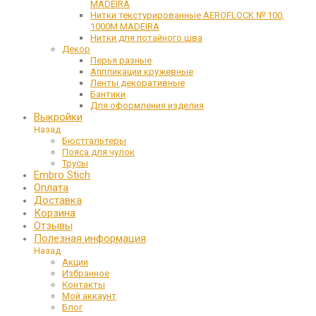
MADEIRA
Нитки текстурированные AEROFLOCK № 100,
1000М MADEIRA
Нитки для потайного шва
Декор
Перья разные
Аппликации кружевные
Ленты декоративные
Бантики
Для оформления изделия
Выкройки
Назад
Бюстгальтеры
Пояса для чулок
Трусы
Embro Stich
Оплата
Доставка
Корзина
Отзывы
Полезная информация
Назад
Акции
Избранное
Контакты
Мой аккаунт
Блог