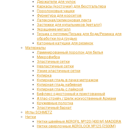
Держатели для чулок
Каркасы (косточки) для бюстгальтера
Поролоновые чашки
Фурнитура для корсетов
Латексная/силиконовая лента
Застежки для купальников (металл)
Украшение металл
Тесьма с петлями/Тесьма для боди/Резинка для
обработки под грудью
Катонные катушки для резинок
Материалы
Ламинированный поролон для белья
Микрофибра
Эластичные сетки
Неэластичные сетки
Узкие эластичные сетки
Кулирка
Кулирная гладь в пачке метражом
Кулирная гладь набивная
Кулирная гладь с лайкрой
Бифлекс однотонный и принтованный
Атлас-стрейч / Шелк искусственный Армани
Кружевные полотна
Эластичный бархат
Иглы SCHMETZ
Нитки
Нитки швейные AEROFIL №120 (400 М) MADEIRA
Нитки оверлочные AEROLOCK №125 (2500М)