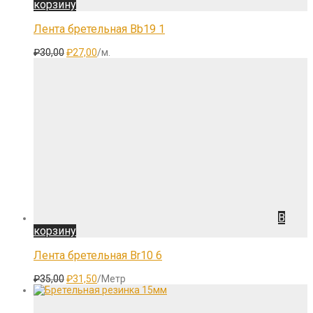
корзину
Лента бретельная Bb19 1
Первоначальная
Текущая
₽
30,00
₽
27,00
/м.
цена
цена:
составляла
₽27,00.
₽30,00.
В
корзину
Лента бретельная Br10 6
Первоначальная
Текущая
₽
35,00
₽
31,50
/Метр
цена
цена:
составляла
₽31,50.
₽35,00.