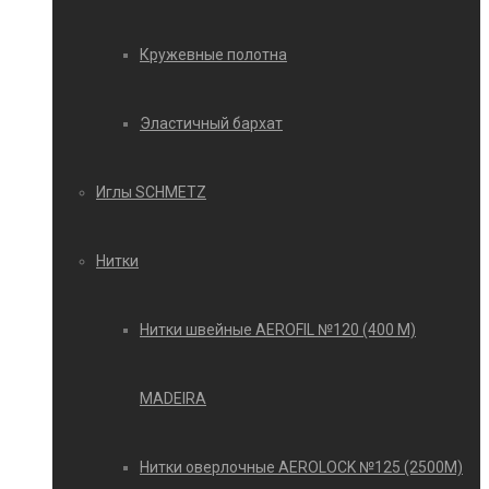
Кружевные полотна
Эластичный бархат
Иглы SCHMETZ
Нитки
Нитки швейные AEROFIL №120 (400 М)
MADEIRA
Нитки оверлочные AEROLOCK №125 (2500М)