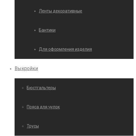
Ленты декоративные
Бантики
Для оформления изделия
Выкройки
Бюстгальтеры
Пояса для чулок
Трусы