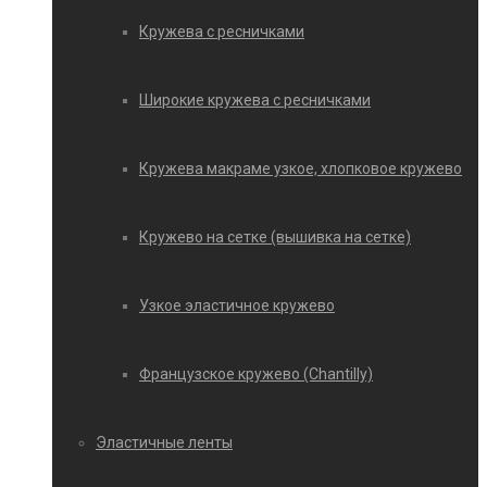
Кружева с ресничками
Широкие кружева с ресничками
Кружева макраме узкое, хлопковое кружево
Кружево на сетке (вышивка на сетке)
Узкое эластичное кружево
Французское кружево (Chantilly)
Эластичные ленты