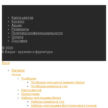
Карта цветов
Каталог
Акции
Реквизиты
Политика конфиденциальности
Оплата
Доставка
©
2026
В Ажуре - кружево и фурнитура
Вход
Каталог
Назад
Подборки
Подборки для шитья нижнего белья
Подборки резинок в тон
Карта цветов
Распродажа
Наборы для пошива белья
Наборы резинок в тон
Наборы для пошива бюстгальтера и трусов