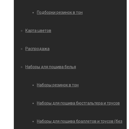
Подборки резинок в тон
Карта цветов
Распродажа
Наборы для пошива белья
Наборы резинок в тон
Наборы для пошива бюстгальтера и трусов
Наборы для пошива браллетов и трусов (без