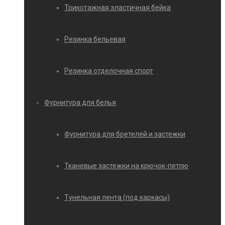
Трикотажная эластичная бейка
Резинка бельевая
Резинка отделочная спорт
Фурнитура для белья
Фурнитура для бретелей и застежки
Тканевые застежки на крючок-петлю
Тунельная лента (под каркасы)