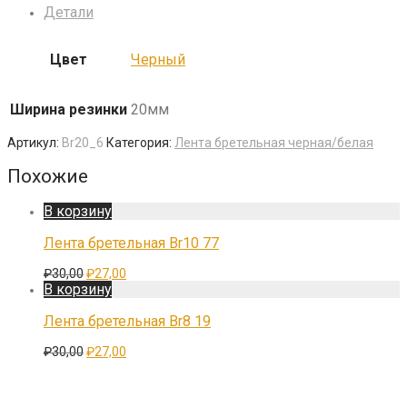
Детали
Цвет
Черный
Ширина резинки
20мм
Артикул:
Br20_6
Категория:
Лента бретельная черная/белая
Похожие
В корзину
Лента бретельная Br10 77
Первоначальная
Текущая
₽
30,00
₽
27,00
цена
цена:
В корзину
составляла
₽27,00.
₽30,00.
Лента бретельная Br8 19
Первоначальная
Текущая
₽
30,00
₽
27,00
цена
цена:
составляла
₽27,00.
₽30,00.