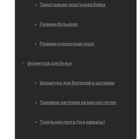
Трикотажная эластичная бейка
Резинка бельевая
Резинка отделочная спорт
Фурнитура для белья
Фурнитура для бретелей и застежки
Тканевые застежки на крючок-петлю
Тунельная лента (под каркасы)