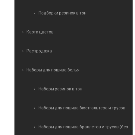
Подборки резинок в тон
Карта цветов
Распродажа
Наборы для пошива белья
Наборы резинок в тон
Наборы для пошива бюстгальтера и трусов
Наборы для пошива браллетов и трусов (без