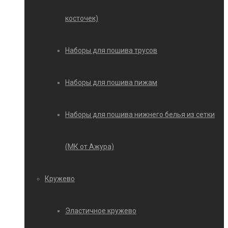
косточек)
Наборы для пошива трусов
Наборы для пошива пижам
Наборы для пошива нижнего белья из сетки
(МК от Ажура)
Кружево
Эластичное кружево