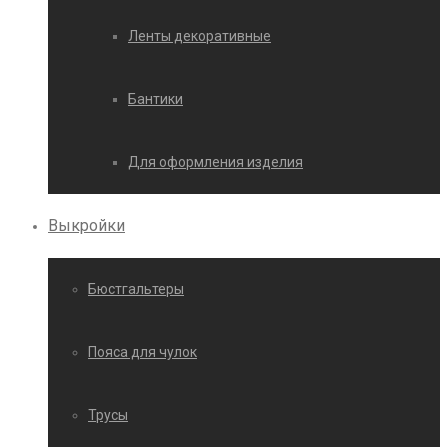
Ленты декоративные
Бантики
Для оформления изделия
Выкройки
Бюстгальтеры
Пояса для чулок
Трусы