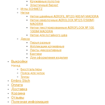
Кружевные полотна
Эластичный бархат
Иглы SCHMETZ
Нитки
Нитки швейные AEROFIL №120 (400 М) MADEIRA
Нитки оверлочные AEROLOCK №125 (2500М)
MADEIRA
Нитки текстурированные AEROFLOCK № 100,
1000М MADEIRA
Нитки для потайного шва
Декор
Перья разные
Аппликации кружевные
Ленты декоративные
Бантики
Для оформления изделия
Выкройки
Назад
Бюстгальтеры
Пояса для чулок
Трусы
Embro Stich
Оплата
Доставка
Корзина
Отзывы
Полезная информация