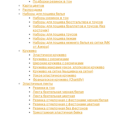
Подборки резинок в тон
Карта цветов
Распродажа
Наборы для пошива белья
Наборы резинок в тон
Наборы для пошива бюстгальтера и трусов
Наборы для пошива браллетов и трусов (без
косточек)
Наборы для пошива трусов
Наборы для пошива пижам
Наборы для пошива нижнего белья из сетки (МК
от Ажура)
Кружево
Эластичное кружево
Кружева с ресничками
Широкие кружева с ресничками
Кружева макраме узкое, хлопковое кружево
Кружево на сетке (вышивка на сетке)
Узкое эластичное кружево
Французское кружево (Chantilly)
Эластичные ленты
Резинки в тон
Лента бретельная черная/белая
Лента бретельная цветная
Резинка отделочная с фестонами черная/белая
Резинка отделочная с фестонами цветная
Резинка отделочная без фестонов
Трикотажная эластичная бейка