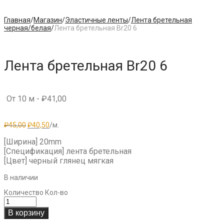
Главная
/
Магазин
/
Эластичные ленты
/
Лента бретельная
черная/белая
/
Лента бретельная Br20 6
Лента бретельная Br20 6
От 10 м -
₽
41,00
Первоначальная
Текущая
₽
45,00
₽
40,50
/м.
цена
цена:
составляла
₽40,50.
[Ширина] 20mm
₽45,00.
[Спецификация] лента бретельная
[Цвет] черный глянец мягкая
В наличии
Количество
Кол-во
В корзину