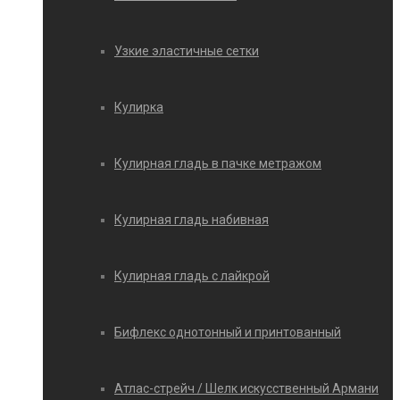
Узкие эластичные сетки
Кулирка
Кулирная гладь в пачке метражом
Кулирная гладь набивная
Кулирная гладь с лайкрой
Бифлекс однотонный и принтованный
Атлас-стрейч / Шелк искусственный Армани