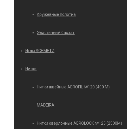
Кружевные полотна
Эластичный бархат
Иглы SCHMETZ
Нитки
Нитки швейные AEROFIL №120 (400 М)
MADEIRA
Нитки оверлочные AEROLOCK №125 (2500М)