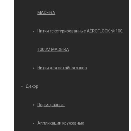
MADEIRA
Нитки текстурированные AEROFLOCK № 100,
1000М MADEIRA
Нитки для потайного шва
Декор
Перья разные
Аппликации кружевные