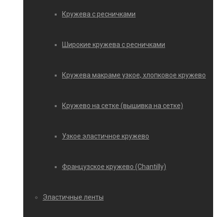
Кружева с ресничками
Широкие кружева с ресничками
Кружева макраме узкое, хлопковое кружево
Кружево на сетке (вышивка на сетке)
Узкое эластичное кружево
Французское кружево (Chantilly)
Эластичные ленты