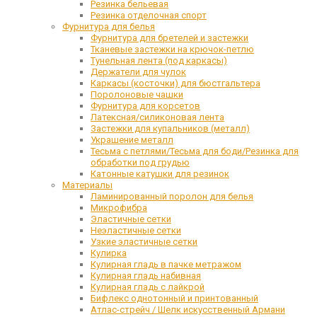
Резинка бельевая
Резинка отделочная спорт
Фурнитура для белья
Фурнитура для бретелей и застежки
Тканевые застежки на крючок-петлю
Тунельная лента (под каркасы)
Держатели для чулок
Каркасы (косточки) для бюстгальтера
Поролоновые чашки
Фурнитура для корсетов
Латексная/силиконовая лента
Застежки для купальников (металл)
Украшение металл
Тесьма с петлями/Тесьма для боди/Резинка для
обработки под грудью
Катонные катушки для резинок
Материалы
Ламинированный поролон для белья
Микрофибра
Эластичные сетки
Неэластичные сетки
Узкие эластичные сетки
Кулирка
Кулирная гладь в пачке метражом
Кулирная гладь набивная
Кулирная гладь с лайкрой
Бифлекс однотонный и принтованный
Атлас-стрейч / Шелк искусственный Армани