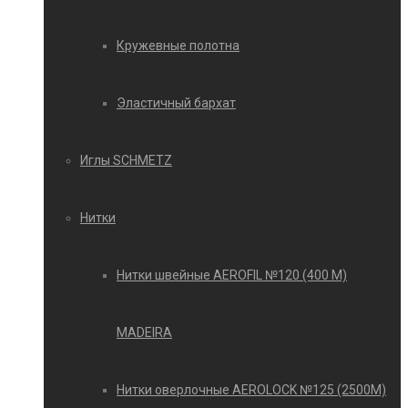
Кружевные полотна
Эластичный бархат
Иглы SCHMETZ
Нитки
Нитки швейные AEROFIL №120 (400 М)
MADEIRA
Нитки оверлочные AEROLOCK №125 (2500М)