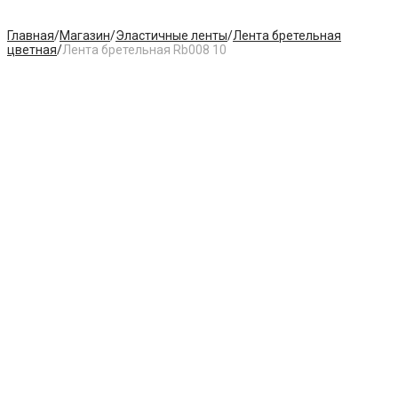
Главная
/
Магазин
/
Эластичные ленты
/
Лента бретельная
цветная
/
Лента бретельная Rb008 10