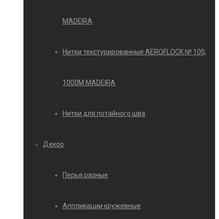
MADEIRA
Нитки текстурированные AEROFLOCK № 100,
1000М MADEIRA
Нитки для потайного шва
Декор
Перья разные
Аппликации кружевные