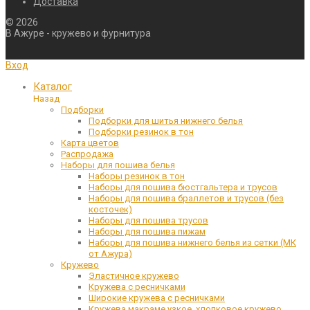
Доставка
©
2026
В Ажуре - кружево и фурнитура
Вход
Каталог
Назад
Подборки
Подборки для шитья нижнего белья
Подборки резинок в тон
Карта цветов
Распродажа
Наборы для пошива белья
Наборы резинок в тон
Наборы для пошива бюстгальтера и трусов
Наборы для пошива браллетов и трусов (без
косточек)
Наборы для пошива трусов
Наборы для пошива пижам
Наборы для пошива нижнего белья из сетки (МК
от Ажура)
Кружево
Эластичное кружево
Кружева с ресничками
Широкие кружева с ресничками
Кружева макраме узкое, хлопковое кружево