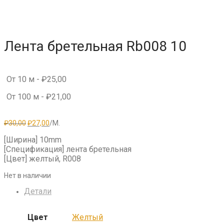
Лента бретельная Rb008 10
От 10 м -
₽
25,00
От 100 м -
₽
21,00
Первоначальная
Текущая
₽
30,00
₽
27,00
/М.
цена
цена:
составляла
₽27,00.
[Ширина] 10mm
₽30,00.
[Спецификация] лента бретельная
[Цвет] желтый, R008
Нет в наличии
Детали
Цвет
Желтый