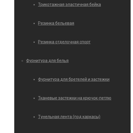
Трикотажная эластичная бейка
Резинка бельевая
Резинка отделочная спорт
Фурнитура для белья
Фурнитура для бретелей и застежки
Тканевые застежки на крючок-петлю
Тунельная лента (под каркасы)