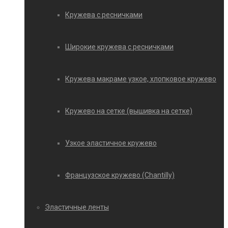
Кружева с ресничками
Широкие кружева с ресничками
Кружева макраме узкое, хлопковое кружево
Кружево на сетке (вышивка на сетке)
Узкое эластичное кружево
Французское кружево (Chantilly)
Эластичные ленты