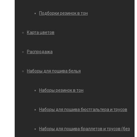
Подборки резинок в тон
Карта цветов
Распродажа
Наборы для пошива белья
Наборы резинок в тон
Наборы для пошива бюстгальтера и трусов
Наборы для пошива браллетов и трусов (без