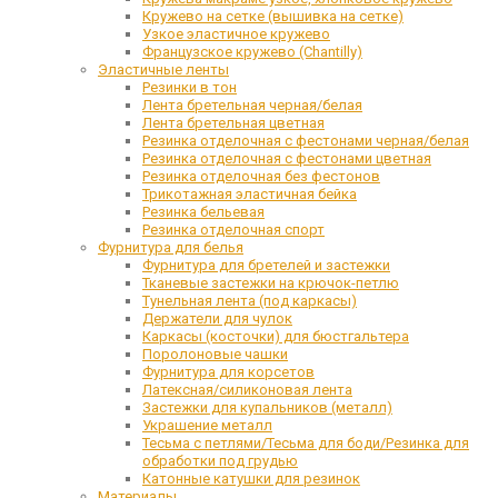
Кружево на сетке (вышивка на сетке)
Узкое эластичное кружево
Французское кружево (Chantilly)
Эластичные ленты
Резинки в тон
Лента бретельная черная/белая
Лента бретельная цветная
Резинка отделочная с фестонами черная/белая
Резинка отделочная с фестонами цветная
Резинка отделочная без фестонов
Трикотажная эластичная бейка
Резинка бельевая
Резинка отделочная спорт
Фурнитура для белья
Фурнитура для бретелей и застежки
Тканевые застежки на крючок-петлю
Тунельная лента (под каркасы)
Держатели для чулок
Каркасы (косточки) для бюстгальтера
Поролоновые чашки
Фурнитура для корсетов
Латексная/силиконовая лента
Застежки для купальников (металл)
Украшение металл
Тесьма с петлями/Тесьма для боди/Резинка для
обработки под грудью
Катонные катушки для резинок
Материалы