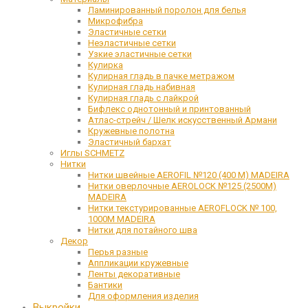
Ламинированный поролон для белья
Микрофибра
Эластичные сетки
Неэластичные сетки
Узкие эластичные сетки
Кулирка
Кулирная гладь в пачке метражом
Кулирная гладь набивная
Кулирная гладь с лайкрой
Бифлекс однотонный и принтованный
Атлас-стрейч / Шелк искусственный Армани
Кружевные полотна
Эластичный бархат
Иглы SCHMETZ
Нитки
Нитки швейные AEROFIL №120 (400 М) MADEIRA
Нитки оверлочные AEROLOCK №125 (2500М)
MADEIRA
Нитки текстурированные AEROFLOCK № 100,
1000М MADEIRA
Нитки для потайного шва
Декор
Перья разные
Аппликации кружевные
Ленты декоративные
Бантики
Для оформления изделия
Выкройки