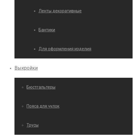
Ленты декоративные
Бантики
Для оформления изделия
Выкройки
Бюстгальтеры
Пояса для чулок
Трусы