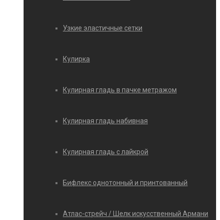
Узкие эластичные сетки
Кулирка
Кулирная гладь в пачке метражом
Кулирная гладь набивная
Кулирная гладь с лайкрой
Бифлекс однотонный и принтованный
Атлас-стрейч / Шелк искусственный Армани