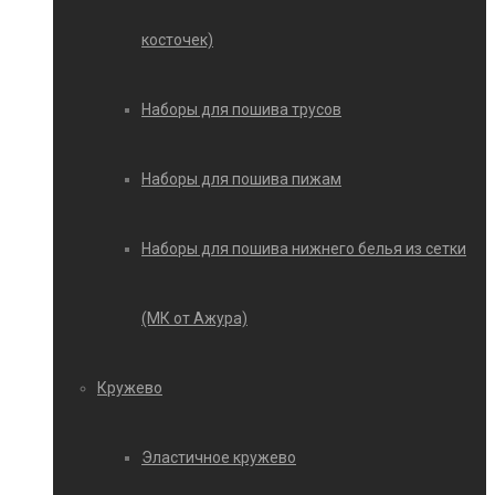
косточек)
Наборы для пошива трусов
Наборы для пошива пижам
Наборы для пошива нижнего белья из сетки
(МК от Ажура)
Кружево
Эластичное кружево