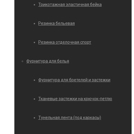
Трикотажная эластичная бейка
Резинка бельевая
Резинка отделочная спорт
Фурнитура для белья
Фурнитура для бретелей и застежки
Тканевые застежки на крючок-петлю
Тунельная лента (под каркасы)