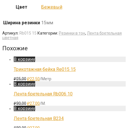
Цвет
Бежевый
Ширина резинки
15мм
Артикул:
Rb015 15
Категории:
Резинки в тон
,
Лента бретельная
цветная
Похожие
В корзину
Трикотажная бейка Re015 15
Первоначальная
Текущая
₽
25,00
₽
22,50
/Метр
цена
цена:
В корзину
составляла
₽22,50.
₽25,00.
Лента бретельная Rb006 10
Первоначальная
Текущая
₽
30,00
₽
27,00
/М.
цена
цена:
В корзину
составляла
₽27,00.
₽30,00.
Лента бретельная B234
Первоначальная
Текущая