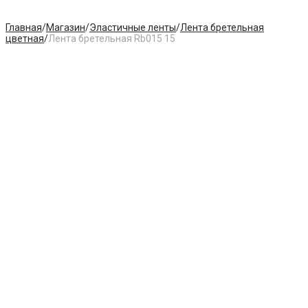
Главная
/
Магазин
/
Эластичные ленты
/
Лента бретельная
цветная
/
Лента бретельная Rb015 15