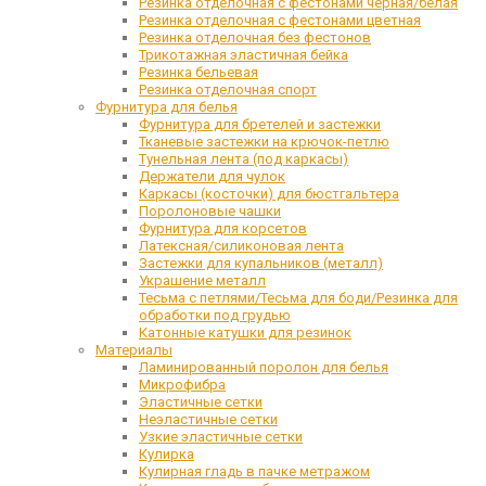
Резинка отделочная с фестонами черная/белая
Резинка отделочная с фестонами цветная
Резинка отделочная без фестонов
Трикотажная эластичная бейка
Резинка бельевая
Резинка отделочная спорт
Фурнитура для белья
Фурнитура для бретелей и застежки
Тканевые застежки на крючок-петлю
Тунельная лента (под каркасы)
Держатели для чулок
Каркасы (косточки) для бюстгальтера
Поролоновые чашки
Фурнитура для корсетов
Латексная/силиконовая лента
Застежки для купальников (металл)
Украшение металл
Тесьма с петлями/Тесьма для боди/Резинка для
обработки под грудью
Катонные катушки для резинок
Материалы
Ламинированный поролон для белья
Микрофибра
Эластичные сетки
Неэластичные сетки
Узкие эластичные сетки
Кулирка
Кулирная гладь в пачке метражом