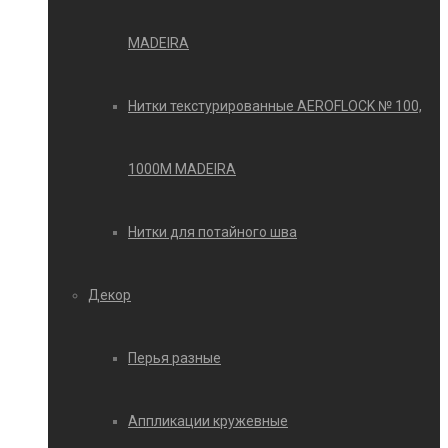
MADEIRA
Нитки текстурированные AEROFLOCK № 100,
1000М MADEIRA
Нитки для потайного шва
Декор
Перья разные
Аппликации кружевные