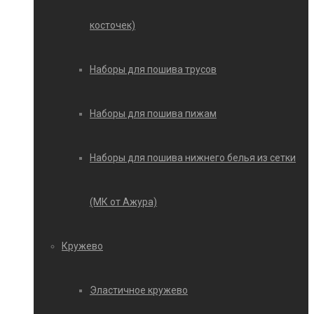
косточек)
Наборы для пошива трусов
Наборы для пошива пижам
Наборы для пошива нижнего белья из сетки
(МК от Ажура)
Кружево
Эластичное кружево