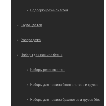
Подборки резинок в тон
Карта цветов
Распродажа
Наборы для пошива белья
Наборы резинок в тон
Наборы для пошива бюстгальтера и трусов
Наборы для пошива браллетов и трусов (без