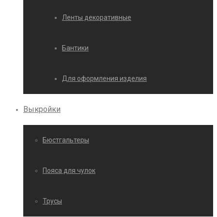
Ленты декоративные
Бантики
Для оформления изделия
Выкройки
Бюстгальтеры
Пояса для чулок
Трусы