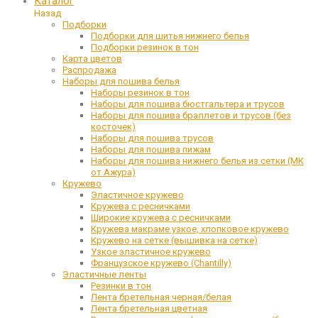
Каталог
Назад
Подборки
Подборки для шитья нижнего белья
Подборки резинок в тон
Карта цветов
Распродажа
Наборы для пошива белья
Наборы резинок в тон
Наборы для пошива бюстгальтера и трусов
Наборы для пошива браллетов и трусов (без
косточек)
Наборы для пошива трусов
Наборы для пошива пижам
Наборы для пошива нижнего белья из сетки (МК
от Ажура)
Кружево
Эластичное кружево
Кружева с ресничками
Широкие кружева с ресничками
Кружева макраме узкое, хлопковое кружево
Кружево на сетке (вышивка на сетке)
Узкое эластичное кружево
Французское кружево (Chantilly)
Эластичные ленты
Резинки в тон
Лента бретельная черная/белая
Лента бретельная цветная