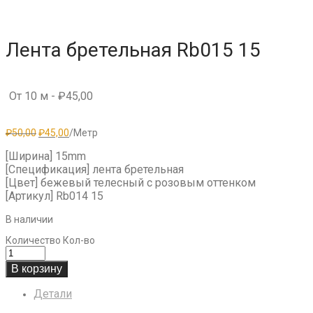
Лента бретельная Rb015 15
От 10 м -
₽
45,00
Первоначальная
Текущая
₽
50,00
₽
45,00
/Метр
цена
цена:
составляла
₽45,00.
[Ширина] 15mm
₽50,00.
[Спецификация] лента бретельная
[Цвет] бежевый телесный с розовым оттенком
[Артикул] Rb014 15
В наличии
Количество
Кол-во
В корзину
Детали