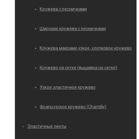
Кружева с ресничками
Широкие кружева с ресничками
Кружева макраме узкое, хлопковое кружево
Кружево на сетке (вышивка на сетке)
Узкое эластичное кружево
Французское кружево (Chantilly)
Эластичные ленты