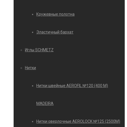
Кружевные полотна
Эластичный бархат
Иглы SCHMETZ
Нитки
Нитки швейные AEROFIL №120 (400 М)
MADEIRA
Нитки оверлочные AEROLOCK №125 (2500М)