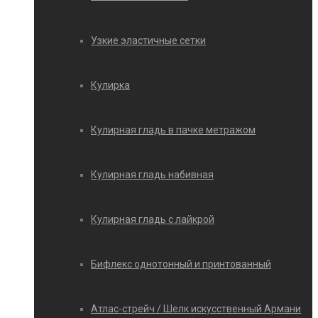
Узкие эластичные сетки
Кулирка
Кулирная гладь в пачке метражом
Кулирная гладь набивная
Кулирная гладь с лайкрой
Бифлекс однотонный и принтованный
Атлас-стрейч / Шелк искусственный Армани