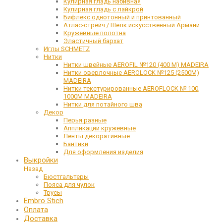
Кулирная гладь набивная
Кулирная гладь с лайкрой
Бифлекс однотонный и принтованный
Атлас-стрейч / Шелк искусственный Армани
Кружевные полотна
Эластичный бархат
Иглы SCHMETZ
Нитки
Нитки швейные AEROFIL №120 (400 М) MADEIRA
Нитки оверлочные AEROLOCK №125 (2500М)
MADEIRA
Нитки текстурированные AEROFLOCK № 100,
1000М MADEIRA
Нитки для потайного шва
Декор
Перья разные
Аппликации кружевные
Ленты декоративные
Бантики
Для оформления изделия
Выкройки
Назад
Бюстгальтеры
Пояса для чулок
Трусы
Embro Stich
Оплата
Доставка